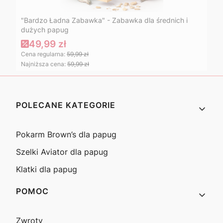
"Bardzo Ładna Zabawka" - Zabawka dla średnich i
dużych papug
49,99 zł
Cena regularna:
59,99 zł
Najniższa cena:
59,99 zł
Linki w stopce
POLECANE KATEGORIE
Pokarm Brown’s dla papug
Szelki Aviator dla papug
Klatki dla papug
POMOC
Zwroty