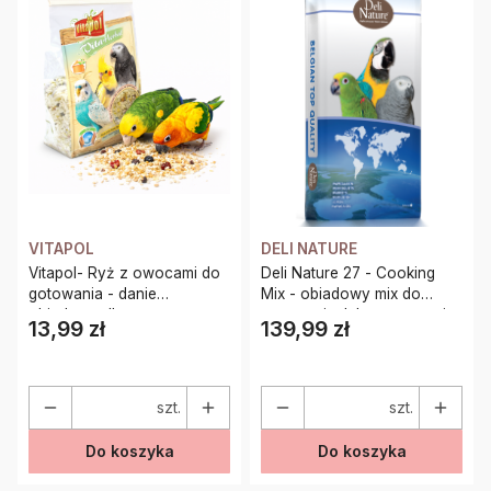
VITAPOL
DELI NATURE
Vitapol- Ryż z owocami do
Deli Nature 27 - Cooking
gotowania - danie
Mix - obiadowy mix do
obiadowe dla papug
gotowania, lub namaczania
13,99 zł
139,99 zł
Cena
Cena
dla wszystkich papug 15kg
szt.
szt.
Do koszyka
Do koszyka