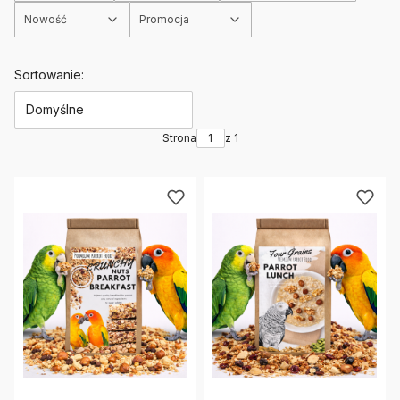
Nowość
Promocja
Koniec filtrów
Lista produktów
Sortowanie:
Domyślne
Strona
z 1