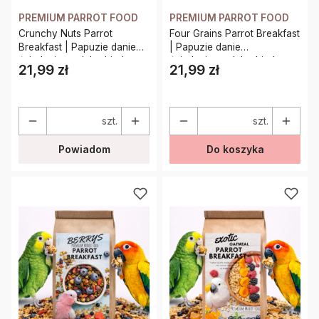
PREMIUM PARROT FOOD
PREMIUM PARROT FOOD
Crunchy Nuts Parrot
Four Grains Parrot Breakfast
Breakfast | Papuzie danie
| Papuzie danie
śniadaniowe, lub obiadowe
śniadaniowe, lub obiadowe
21,99 zł
21,99 zł
Cena
Cena
| Pokarm dla papug na
| Pokarm dla papug na
ciepło lub zimno 100g
ciepło lub zimno 100g
szt.
szt.
Powiadom
Do koszyka