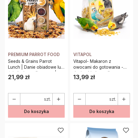
PREMIUM PARROT FOOD
VITAPOL
Seeds & Grains Parrot
Vitapol- Makaron z
Lunch | Danie obiadowe lub
owocami do gotowania -
śniadaniowe dla papug |
danie obiadowe dla papug
21,99 zł
13,99 zł
Cena
Cena
Szybkie, zdrowe i pyszne |
Na ciepło lub Zimno
szt.
szt.
Do koszyka
Do koszyka