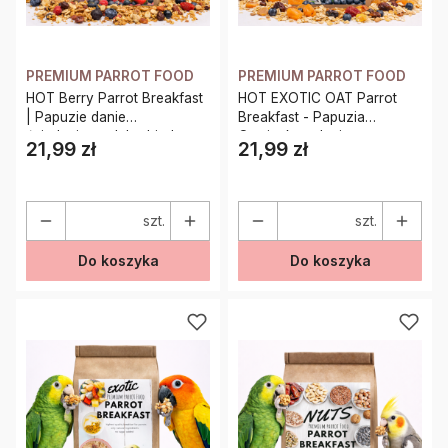
PREMIUM PARROT FOOD
PREMIUM PARROT FOOD
HOT Berry Parrot Breakfast
HOT EXOTIC OAT Parrot
| Papuzie danie
Breakfast - Papuzia
śniadaniowe, lub obiadowe
Owsianka - danie
21,99 zł
21,99 zł
Cena
Cena
| Pokarm dla papug na
śniadaniowe, lub obiadowe
ciepło 150g
na ciepło dla wszystkich
papug 100g
szt.
szt.
Do koszyka
Do koszyka