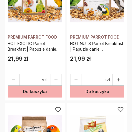
PREMIUM PARROT FOOD
PREMIUM PARROT FOOD
HOT EXOTIC Parrot
HOT NUTS Parrot Breakfast
Breakfast | Papuzie danie
| Papuzie danie
śniadaniowe, lub obiadowe
śniadaniowe, lub obiadowe
21,99 zł
21,99 zł
Cena
Cena
| Pokarm dla papug na
| Pokarm dla papug na
ciepło 150g
ciepło 100g
szt.
szt.
Do koszyka
Do koszyka