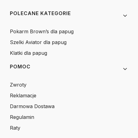
Linki w stopce
POLECANE KATEGORIE
Pokarm Brown’s dla papug
Szelki Aviator dla papug
Klatki dla papug
POMOC
Zwroty
Reklamacje
Darmowa Dostawa
Regulamin
Raty