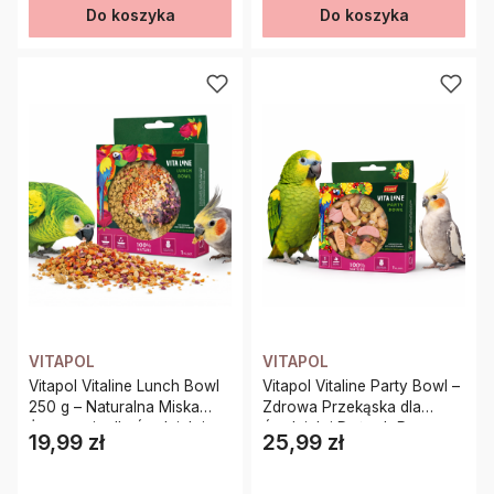
Do koszyka
Do koszyka
VITAPOL
VITAPOL
Vitapol Vitaline Lunch Bowl
Vitapol Vitaline Party Bowl –
250 g – Naturalna Miska
Zdrowa Przekąska dla
Żerowania dla Średnich i
Średnich i Dużych Papug
19,99 zł
25,99 zł
Cena
Cena
Dużych Papug