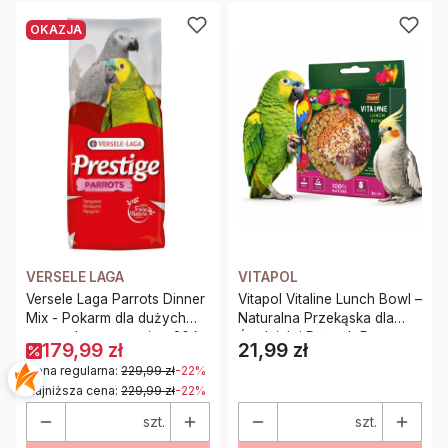
OKAZJA
VERSELE LAGA
VITAPOL
Versele Laga Parrots Dinner
Vitapol Vitaline Lunch Bowl –
Mix - Pokarm dla dużych
Naturalna Przekąska dla
papug do gotowania - 20 kg
Średnich i Dużych Papug
179,99 zł
21,99 zł
Cena
Cena regularna:
229,99 zł
-22%
Najniższa cena:
229,99 zł
-22%
szt.
szt.