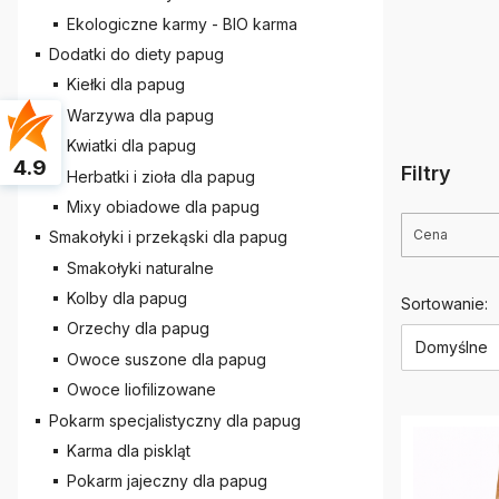
Ekologiczne karmy - BIO karma
Dodatki do diety papug
Kiełki dla papug
Warzywa dla papug
Kwiatki dla papug
4.9
Filtry
Herbatki i zioła dla papug
Mixy obiadowe dla papug
Cena
Smakołyki i przekąski dla papug
Smakołyki naturalne
Koniec filt
Kolby dla papug
Lista 
Sortowanie:
Orzechy dla papug
Domyślne
Owoce suszone dla papug
Owoce liofilizowane
Pokarm specjalistyczny dla papug
Karma dla piskląt
Pokarm jajeczny dla papug