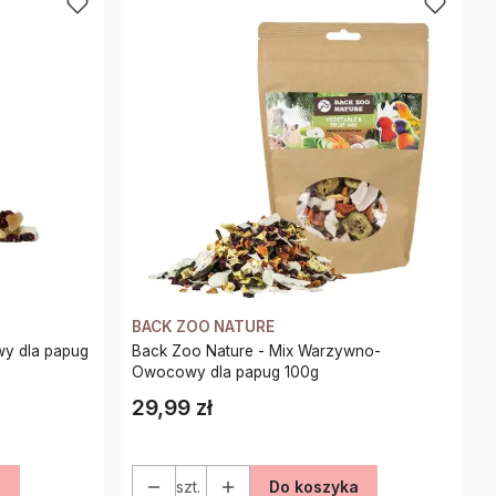
BACK ZOO NATURE
Back Zoo Nature - Mix Warzywno-
Owocowy dla papug 100g
29,99 zł
Cena
a
szt.
Do koszyka