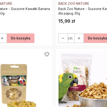
NATURE
BACK ZOO NATURE
 Kawałki Banana
Back Zoo Nature - Suszone Kawałki Banana
50g
dla papug 35g
15,99 zł
Cena
Do koszyka
szt.
Do koszyk