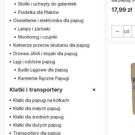
Stoliki i uchwyty do galaretek
17,99 zł
Cena
Poidełka dla Ptaków
Oświetlenie i elektronika dla papug
Lampy i żarówki
szt.
Monitoring i czujniki
Kołnierze przeciw skubaniu dla papug
Drzewa JAVA i stojaki dla papug
Lęgi i odchów papug
Budki Lęgowe dla papug
Karmienie Ręczne Papugi
+
Klatki i transportery
Klatki dla papugi na kółkach
Klatki dla małych papug
Klatki dla średnich papug
Klatki dla dużych papug
Transportery dla papug