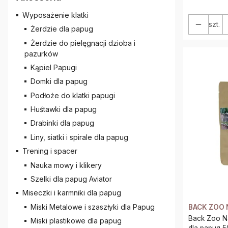
Wyposażenie klatki
szt.
Żerdzie dla papug
Żerdzie do pielęgnacji dzioba i
pazurków
Kąpiel Papugi
Domki dla papug
Podłoże do klatki papugi
Huśtawki dla papug
Drabinki dla papug
Liny, siatki i spirale dla papug
Trening i spacer
Nauka mowy i klikery
Szelki dla papug Aviator
Miseczki i karmniki dla papug
Miski Metalowe i szaszłyki dla Papug
BACK ZOO 
Back Zoo Nature - Suszon
Miski plastikowe dla papug
dla papug 5