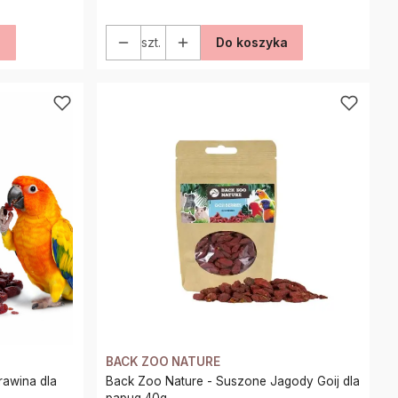
a
szt.
Do koszyka
BACK ZOO NATURE
Back Zoo Nature - Suszone Jagody Goij dla
papug 40g