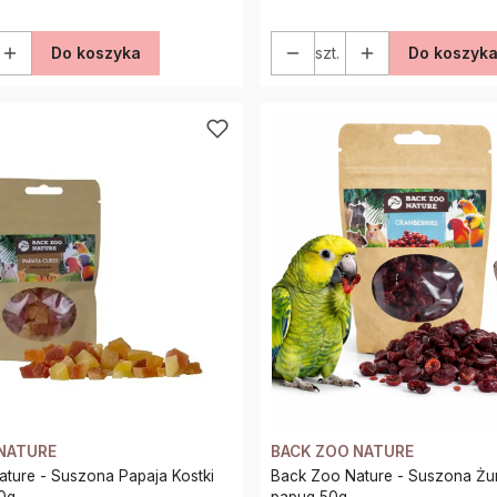
Do koszyka
szt.
Do koszyk
NATURE
BACK ZOO NATURE
a Papaja Kostki
Back Zoo Nature - Suszona Żurawina dla
0g
papug 50g