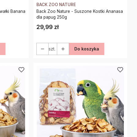
BACK ZOO NATURE
Back Zoo Nature - Suszone Kostki Ananasa
dla papug 250g
29,99 zł
Cena
a
szt.
Do koszyka