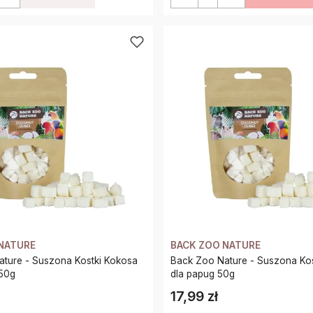
NATURE
BACK ZOO NATURE
a Kostki Kokosa
Back Zoo Nature - Suszona Kostki Kokosa
250g
dla papug 50g
17,99 zł
Cena