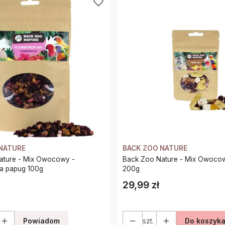
NATURE
BACK ZOO NATURE
ix Owocowy -
Back Zoo Nature - Mix Owocowy dla papug
la papug 100g
200g
29,99 zł
Cena
Powiadom
szt.
Do koszyk