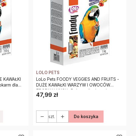
LOLO PETS
ŻE KAWAŁKI
LoLo Pets FOODY VEGGIES AND FRUITS -
karm dla
DUŻE KAWAŁKI WARZYW I OWOCÓW
TROPIKALNYCH- Pokarm dla dużych papug
47,99 zł
Cena
900g
szt.
Do koszyka