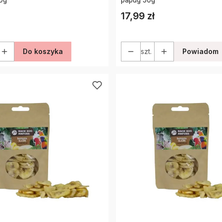
17,99 zł
Cena
Do koszyka
szt.
Powiadom