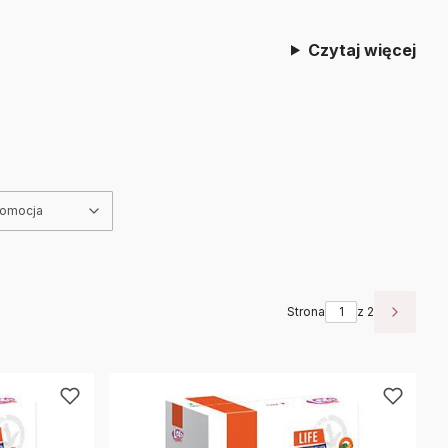
Czytaj więcej
romocja
Strona
z 2
Następ