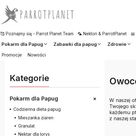
🥰 Poznajmy się - Parrot Planet Team
🦜 Nekton & ParrotPlanet
📖
Pokarm dla Papug
Zabawki dla papug
Zdrowie
Promocje
Nowości
Kategorie
Owoce
+
Pokarm dla Papug
W naszej o
Twojego sk
Codzienna dieta papug
każdemu pta
Mieszanka ziaren
z naszej st
Granulat
Nektar dla lorys