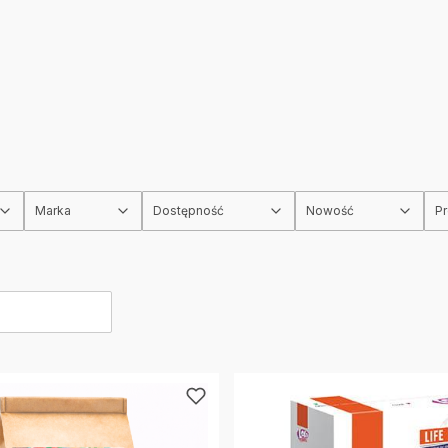
Marka
Dostępność
Nowość
P
rów
produktów