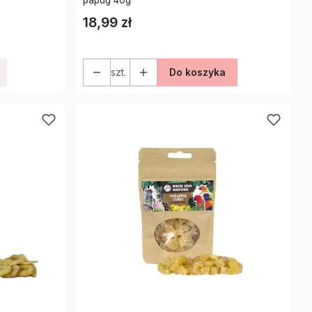
18,99 zł
Cena
szt.
Do koszyka