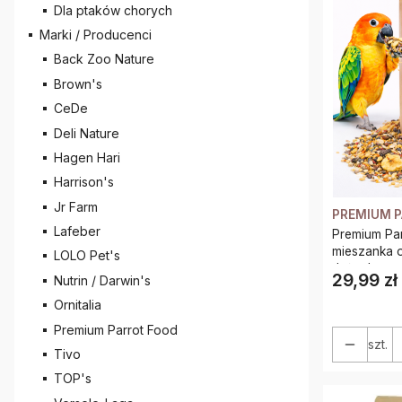
Dla ptaków chorych
Marki / Producenci
Back Zoo Nature
Brown's
CeDe
Deli Nature
Hagen Hari
Harrison's
Jr Farm
PREMIUM 
Lafeber
Premium Par
mieszanka 
LOLO Pet's
dużych pap
29,99 zł
Cena
Nutrin / Darwin's
Ornitalia
Premium Parrot Food
szt.
Tivo
TOP's