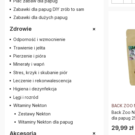
Plac zabaw dla papug
Zabawki dla papug DIY zrób to sam
Zabawki dla dużych papug
+
Zdrowie
Odporność i wzmocnienie
Trawienie i jelita
Pierzenie i pióra
Minerały i wapń
Stres, krzyk i skubanie piór
Leczenie i rekonwalescencja
Higiena i dezynfekcja
Lęgi i rozród
Witaminy Nekton
BACK ZOO 
Back Zoo Nature - Suszon
Zestawy Nekton
dla papug 
Witaminy Nekton dla papug
29,99 zł
Cena
+
Akcesoria