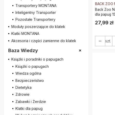
BACK ZOO 
Transportery MONTANA
Back Zoo Nature - Suszone
Inteligentny Transporter
dla papug 1
Pozostałe Transportery
27,99 zł
Cena
Moduły poszerzające do klatek
Klatki MONTANA
Akcesoria i części zamienne do klatek
szt.
+
Baza Wiedzy
Książki i poradniki o papugach
Książki o papugach
Wiedza ogólna
Bezpieczeństwo
Dietetyka
Zdrowie
Zabawki i Żerdzie
Klatki dla papug