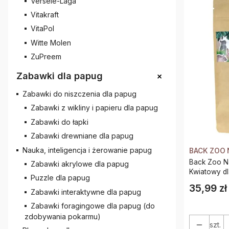
Versele-Laga
Vitakraft
VitaPol
Witte Molen
ZuPreem
+
Zabawki dla papug
Zabawki do niszczenia dla papug
Zabawki z wikliny i papieru dla papug
Zabawki do łapki
Zabawki drewniane dla papug
Nauka, inteligencja i żerowanie papug
BACK ZOO 
Back Zoo Nature - M
Zabawki akrylowe dla papug
Kwiatowy d
Puzzle dla papug
35,99 zł
Cena
Zabawki interaktywne dla papug
Zabawki foragingowe dla papug (do
zdobywania pokarmu)
szt.