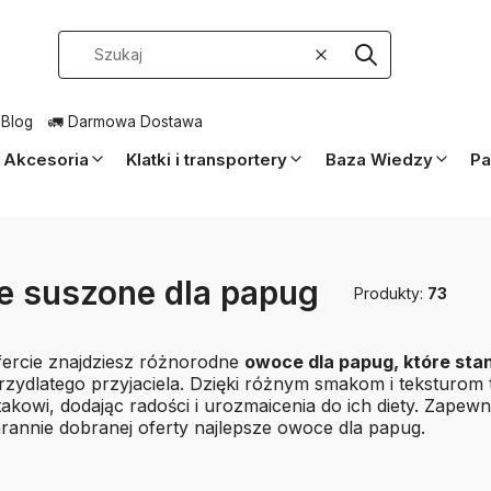
Wyczyść
Szukaj
 Blog
🚛 Darmowa Dostawa
Akcesoria
Klatki i transportery
Baza Wiedzy
Pa
 suszone dla papug
Produkty:
73
fercie znajdziesz różnorodne
owoce dla papug, które sta
rzydlatego przyjaciela. Dzięki różnym smakom i teksturom
kowi, dodając radości i urozmaicenia do ich diety. Zapewn
arannie dobranej oferty najlepsze owoce dla papug.