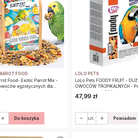
PARROT FOOD
LOLO PETS
rot Food- Exotic Parrot Mix -
LoLo Pets FOODY FRUIT - DU
owoców egzotycznych dla
OWOCÓW TROPIKALNYCH - Po
ug 1kg
dużych papug 900g
47,99 zł
Cena
Do koszyka
szt.
Powiadom