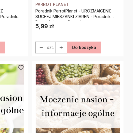
PARROT PLANET
 Z
Poradnik ParrotPlanet - UROZMAICENIE
Poradnik
SUCHEJ MIESZANKI ZIAREN - Poradnik
Początkującego Papuziarza
5,99 zł
Cena
a
szt.
Do koszyka