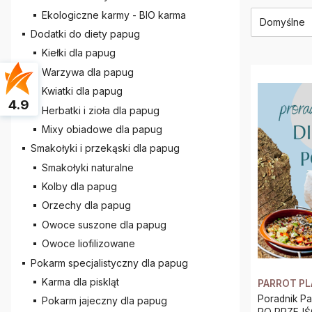
Lista 
Ekologiczne karmy - BIO karma
Domyślne
Dodatki do diety papug
Kiełki dla papug
Warzywa dla papug
Kwiatki dla papug
4.9
Herbatki i zioła dla papug
Mixy obiadowe dla papug
Smakołyki i przekąski dla papug
Smakołyki naturalne
Kolby dla papug
Orzechy dla papug
Owoce suszone dla papug
Owoce liofilizowane
Pokarm specjalistyczny dla papug
Karma dla piskląt
PARROT P
Poradnik Pa
Pokarm jajeczny dla papug
PO PRZEJŚCIACH -