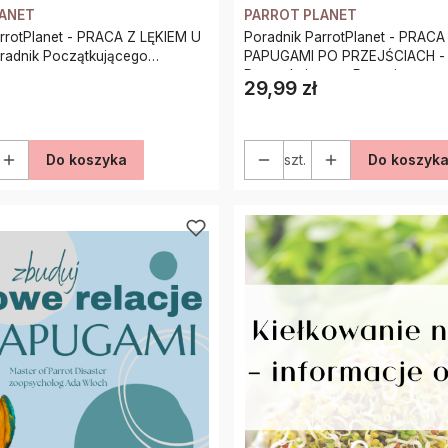
LANET
PARROT PLANET
rrotPlanet - PRACA Z LĘKIEM U
Poradnik ParrotPlanet - PRACA
PAPUGAMI PO PRZEJŚCIACH - 
Początkującego Papuziarza
29,99 zł
Cena
Do koszyka
szt.
Do koszyk