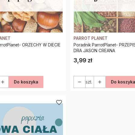
LANET
PARROT PLANET
arrotPlanet- ORZECHY W DIECIE
Poradnik ParrotPlanet- PRZEP
DRA JASON CREANA
3,99 zł
Cena
Do koszyka
szt.
Do koszyk