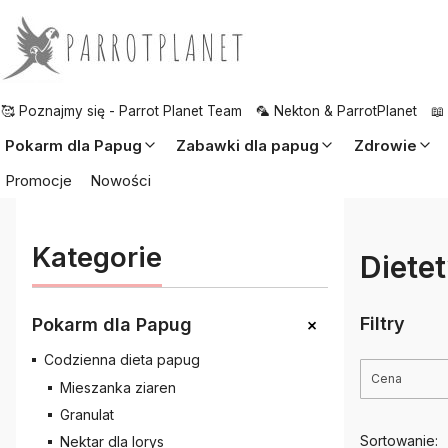
🥰 Poznajmy się - Parrot Planet Team
🦜 Nekton & ParrotPlanet
📖
Pokarm dla Papug
Zabawki dla papug
Zdrowie
Promocje
Nowości
Kategorie
Diete
+
Filtry
Pokarm dla Papug
Codzienna dieta papug
Cena
Mieszanka ziaren
Granulat
Koniec filt
Sortowanie:
Nektar dla lorys