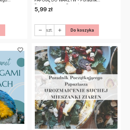
Początkującego Papuziarza
5,99 zł
Cena
a
szt.
Do koszyka