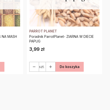
PARROT PLANET
IS NA MASH
Poradnik ParrotPlanet- ZIARNA W DIECIE
PAPUG
3,99 zł
Cena
a
szt.
Do koszyka