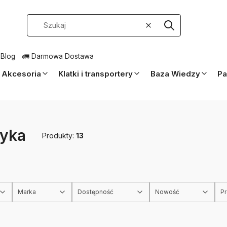
Wyczyść
Szukaj
 Blog
🚛 Darmowa Dostawa
Akcesoria
Klatki i transportery
Baza Wiedzy
Pa
tyka
Produkty:
13
Marka
Dostępność
Nowość
P
rów