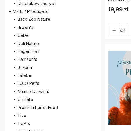
Dla ptaków chorych
19,99 zł
Cena
Marki / Producenci
Back Zoo Nature
Brown's
szt.
CeDe
Deli Nature
Hagen Hari
Harrison's
Jr Farm
Lafeber
LOLO Pet's
Nutrin / Darwin's
Ornitalia
Premium Parrot Food
Tivo
TOP's