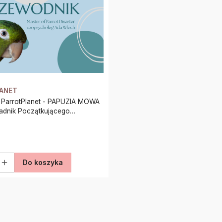
LANET
 ParrotPlanet - PAPUZIA MOWA
adnik Początkującego
Do koszyka