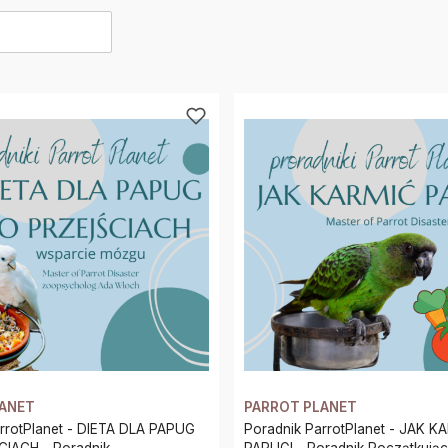
produktów
LANET
PARROT PLANET
rrotPlanet - DIETA DLA PAPUG
Poradnik ParrotPlanet - JAK K
 Poradnik
PAPUGI - Poradnik Początkującego