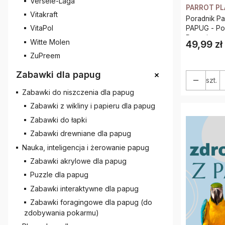
Versele-Laga
PARROT P
Vitakraft
Poradnik Pa
VitaPol
PAPUG - Poradnik Początkującego
Papuziarza
Witte Molen
49,99 zł
Cena
ZuPreem
+
Zabawki dla papug
szt.
Zabawki do niszczenia dla papug
Zabawki z wikliny i papieru dla papug
Zabawki do łapki
Zabawki drewniane dla papug
Nauka, inteligencja i żerowanie papug
Zabawki akrylowe dla papug
Puzzle dla papug
Zabawki interaktywne dla papug
Zabawki foragingowe dla papug (do
zdobywania pokarmu)