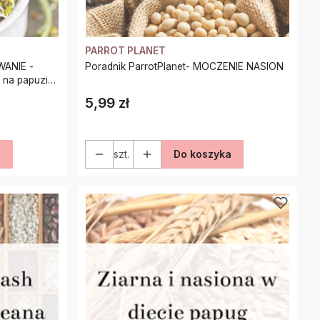
PARROT PLANET
WANIE -
Poradnik ParrotPlanet- MOCZENIE NASION
 na papuzie
5,99 zł
Cena
a
szt.
Do koszyka