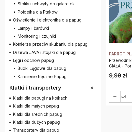
Stoliki i uchwyty do galaretek
Poidełka dla Ptaków
Oświetlenie i elektronika dla papug
Lampy i żarówki
Monitoring i czujniki
Kołnierze przeciw skubaniu dla papug
Drzewa JAVA i stojaki dla papug
PARROT P
Lęgi i odchów papug
Przewodnik
CIAŁA - Por
Budki Lęgowe dla papug
Papuziarza
9,99 zł
Cena
Karmienie Ręczne Papugi
+
Klatki i transportery
szt.
Klatki dla papugi na kółkach
Klatki dla małych papug
Klatki dla średnich papug
Klatki dla dużych papug
Transportery dla papug