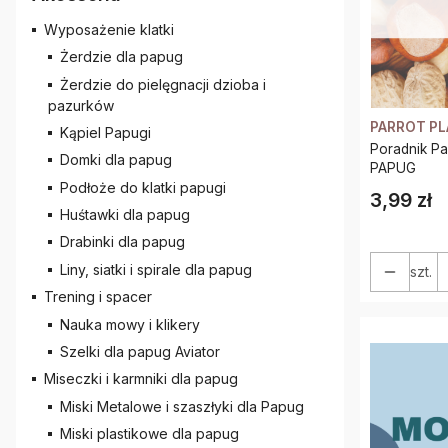
Wyposażenie klatki
Żerdzie dla papug
Żerdzie do pielęgnacji dzioba i
pazurków
PARROT P
Kąpiel Papugi
Poradnik P
Domki dla papug
PAPUG
Podłoże do klatki papugi
3,99 zł
Cena
Huśtawki dla papug
Drabinki dla papug
Liny, siatki i spirale dla papug
szt.
Trening i spacer
Nauka mowy i klikery
Szelki dla papug Aviator
Miseczki i karmniki dla papug
Miski Metalowe i szaszłyki dla Papug
Miski plastikowe dla papug