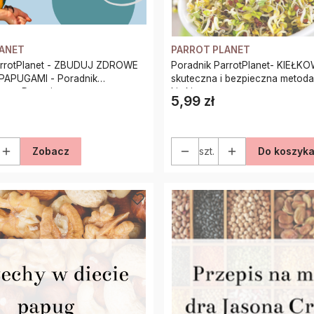
LANET
PARROT PLANET
arrotPlanet - ZBUDUJ ZDROWE
Poradnik ParrotPlanet- KIEŁKO
AMI - Poradnik
skuteczna i bezpieczna metoda
Początkującego Papuziarza
kiełki
5,99 zł
Cena
Zobacz
szt.
Do koszyk