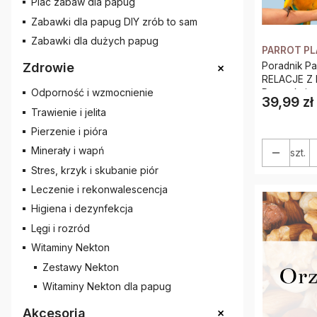
Plac zabaw dla papug
Zabawki dla papug DIY zrób to sam
Zabawki dla dużych papug
PARROT P
+
Poradnik P
Zdrowie
RELACJE Z PAPUG
Odporność i wzmocnienie
39,99 zł
Cena
Trawienie i jelita
Pierzenie i pióra
Minerały i wapń
szt.
Stres, krzyk i skubanie piór
Leczenie i rekonwalescencja
Higiena i dezynfekcja
Lęgi i rozród
Witaminy Nekton
Zestawy Nekton
Witaminy Nekton dla papug
+
Akcesoria