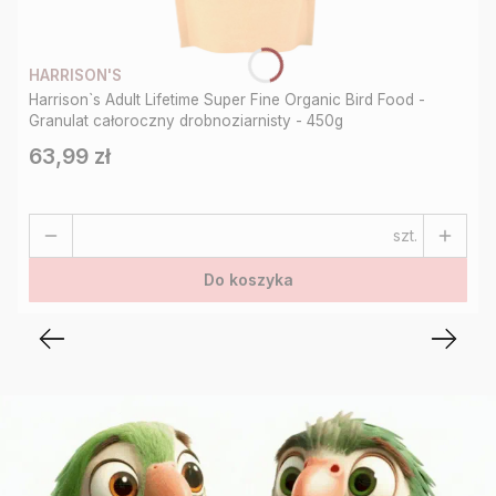
HARRISON'S
Harrison`s Adult Lifetime Super Fine Organic Bird Food -
Granulat całoroczny drobnoziarnisty - 450g
63,99 zł
Cena
szt.
Do koszyka