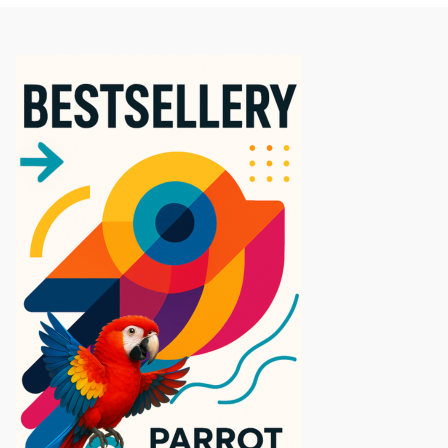
5.0
★
★
★
★
★