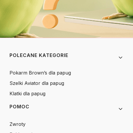
Linki w stopce
POLECANE KATEGORIE
Pokarm Brown’s dla papug
Szelki Aviator dla papug
Klatki dla papug
POMOC
Zwroty