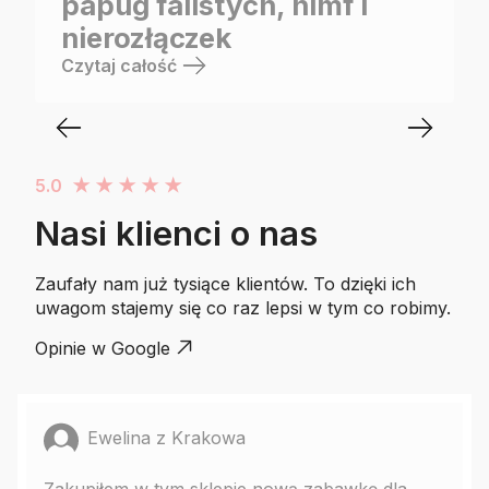
papug falistych, nimf i
nierozłączek
Czytaj całość
5.0
★
★
★
★
★
Nasi klienci o nas
Zaufały nam już tysiące klientów. To dzięki ich
uwagom stajemy się co raz lepsi w tym co robimy.
Opinie w Google
Ewelina z Krakowa
Zakupiłem w tym sklepie nową zabawkę dla