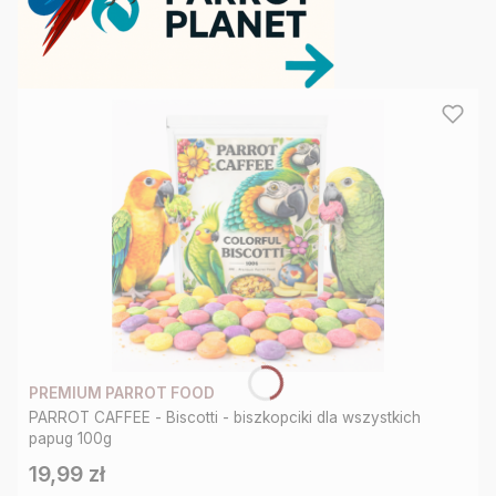
Jesteśmy
największym
sklepem
internetowym,
dedykowanym
dla
papug
w
Polsce.
Blisko
90%
asortymentu
posiadamy
PREMIUM PARROT FOOD
PARROT CAFFEE - Biscotti - biszkopciki dla wszystkich
w
papug 100g
wyłącznej
19,99 zł
Cena