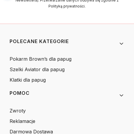
Newslettera). Przetwarzanie danych odbywa się zgodnie z
Polityką prywatności.
Linki w stopce
POLECANE KATEGORIE
Pokarm Brown’s dla papug
Szelki Aviator dla papug
Klatki dla papug
POMOC
Zwroty
Reklamacje
Darmowa Dostawa