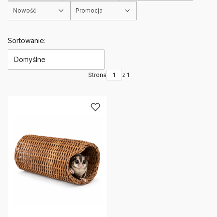
Nowość
Promocja
Koniec filtrów
Lista produktów
Sortowanie:
Domyślne
Strona
z 1