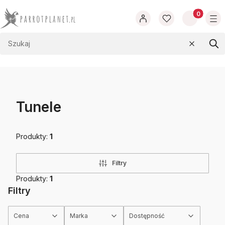
Produkty w
Wyczyść
Szu
Tunele
Produkty:
1
Filtry
Produkty:
1
Filtry
Cena
Marka
Dostępność