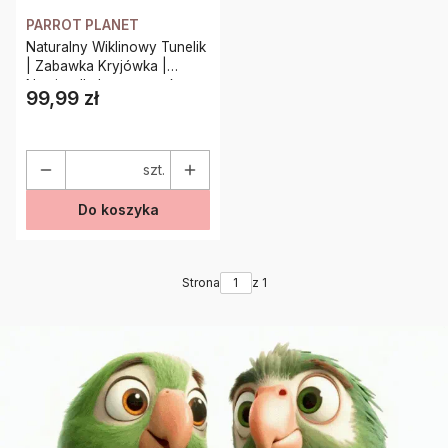
PARROT PLANET
Naturalny Wiklinowy Tunelik
| Zabawka Kryjówka |
Namiot dla Lotopałanek
99,99 zł
Cena
szt.
Do koszyka
Strona
z 1