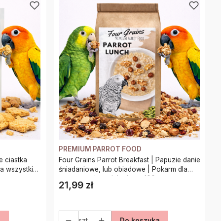
PREMIUM PARROT FOOD
e ciastka
Four Grains Parrot Breakfast | Papuzie danie
la wszystkich
śniadaniowe, lub obiadowe | Pokarm dla
papug na ciepło lub zimno 100g
21,99 zł
Cena
a
szt.
Do koszyka