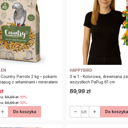
LEN
HAPPYBIRD
 Country Parrots 2 kg – pokarm
3 w 1 - Kolorowa, drewniana z
papug z witaminami i minerałami
wszystkich PaPug 61 cm
zł
89,99 zł
Cena
na:
59,99 zł
-10%
na:
59,99 zł
-10%
Do koszyka
szt.
Do koszyk