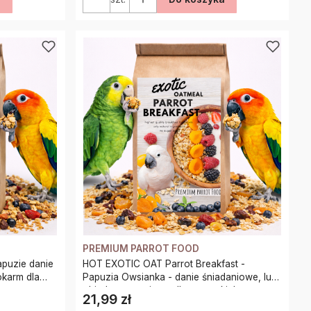
PREMIUM PARROT FOOD
apuzie danie
HOT EXOTIC OAT Parrot Breakfast -
okarm dla
Papuzia Owsianka - danie śniadaniowe, lub
obiadowe na ciepło dla wszystkich papug
21,99 zł
Cena
100g