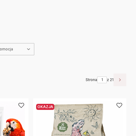
romocja
Strona
z 21
Następ
OKAZJA