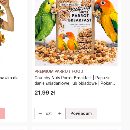
PREMIUM PARROT FOOD
abawka dla
Crunchy Nuts Parrot Breakfast | Papuzie
danie śniadaniowe, lub obiadowe | Pokarm
dla papug na ciepło lub zimno 100g
21,99 zł
Cena
a
szt.
Powiadom