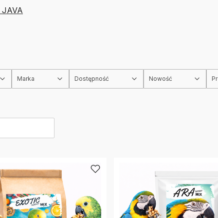
a JAVA
Marka
Dostępność
Nowość
P
rów
produktów