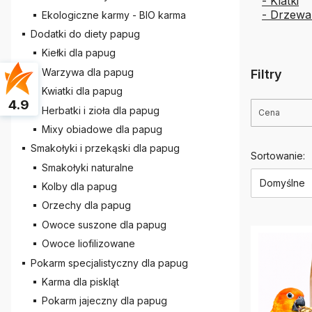
- Klatki
- Drzew
Ekologiczne karmy - BIO karma
Dodatki do diety papug
Kiełki dla papug
Warzywa dla papug
Filtry
Kwiatki dla papug
4.9
Herbatki i zioła dla papug
Cena
Mixy obiadowe dla papug
Koniec filt
Smakołyki i przekąski dla papug
Lista 
Sortowanie:
Smakołyki naturalne
Domyślne
Kolby dla papug
Orzechy dla papug
Owoce suszone dla papug
Owoce liofilizowane
Pokarm specjalistyczny dla papug
Karma dla piskląt
Pokarm jajeczny dla papug