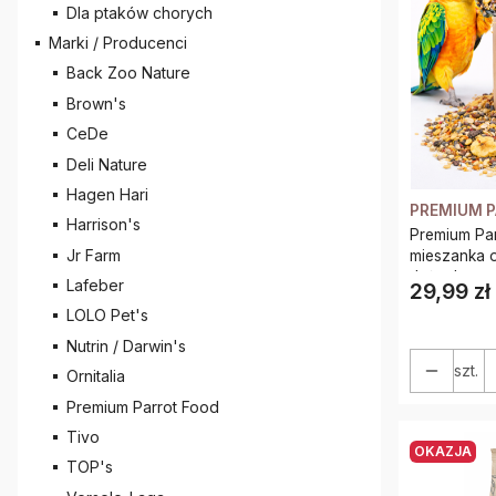
Dla ptaków chorych
Marki / Producenci
Back Zoo Nature
Brown's
CeDe
Deli Nature
Hagen Hari
PREMIUM 
Harrison's
Premium Par
Jr Farm
mieszanka 
dużych pap
Lafeber
29,99 zł
Cena
LOLO Pet's
Nutrin / Darwin's
szt.
Ornitalia
Premium Parrot Food
Tivo
OKAZJA
TOP's