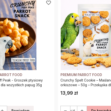
PARROT FOOD
PREMIUM PARROT FOOD
f Peak - Groszek ptysiowy
Crunchy Spelt Cookie – Maślan
 dla wszystkich papug 35g
orkiszowe – 50g – Przekąska d
papug
13,99 zł
Cena
Powiadom
szt.
Do koszyk