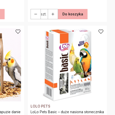
a
szt.
Do koszyka
LOLO PETS
apuzie danie
LoLo Pets Basic – duże nasiona słonecznika