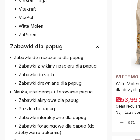
Versele-Laga
Vitakraft
VitaPol
Witte Molen
ZuPreem
+
Zabawki dla papug
Zabawki do niszczenia dla papug
Zabawki z wikliny i papieru dla papug
Zabawki do łapki
WITTE MO
Zabawki drewniane dla papug
Witte Molen
dla dużych 
Nauka, inteligencja i żerowanie papug
53,99 
Zabawki akrylowe dla papug
Cena regular
Puzzle dla papug
Najniższa ce
Zabawki interaktywne dla papug
szt.
Zabawki foragingowe dla papug (do
zdobywania pokarmu)