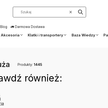
Wyczyść
Szukaj
 Blog
🚛 Darmowa Dostawa
Akcesoria
Klatki i transportery
Baza Wiedzy
Pa
uża
Produkty:
1445
awdź również:
e
i
ia