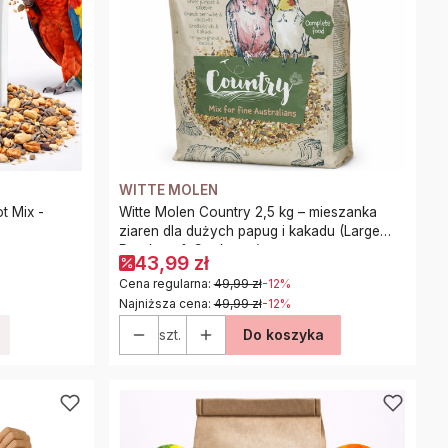
WITTE MOLEN
t Mix -
Witte Molen Country 2,5 kg – mieszanka
ziaren dla dużych papug i kakadu (Large
Parakeet & Cockatoo)
43,99 zł
Cena regularna:
49,99 zł
-12%
Najniższa cena:
49,99 zł
-12%
szt.
Do koszyka