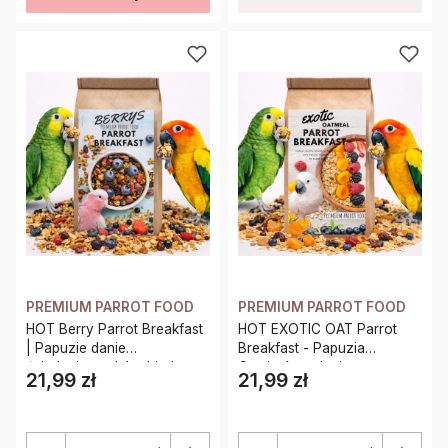
PREMIUM PARROT FOOD
PREMIUM PARROT FOOD
HOT Berry Parrot Breakfast
HOT EXOTIC OAT Parrot
| Papuzie danie
Breakfast - Papuzia
śniadaniowe, lub obiadowe
Owsianka - danie
21,99 zł
21,99 zł
Cena
Cena
| Pokarm dla papug na
śniadaniowe, lub obiadowe
ciepło 150g
na ciepło dla wszystkich
papug 100g