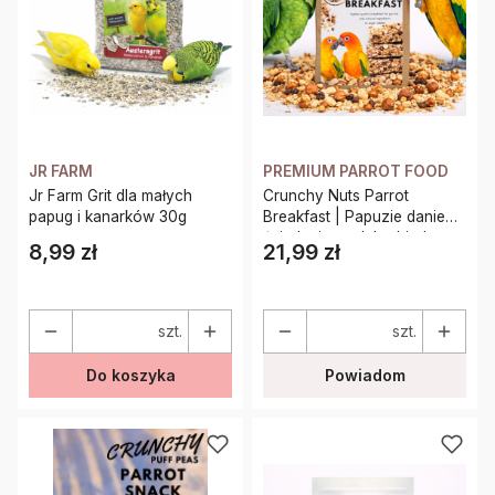
JR FARM
PREMIUM PARROT FOOD
Jr Farm Grit dla małych
Crunchy Nuts Parrot
papug i kanarków 30g
Breakfast | Papuzie danie
śniadaniowe, lub obiadowe
8,99 zł
21,99 zł
Cena
Cena
| Pokarm dla papug na
ciepło lub zimno 100g
szt.
szt.
Do koszyka
Powiadom