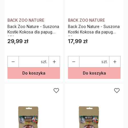
BACK ZOO NATURE
BACK ZOO NATURE
Back Zoo Nature - Suszona
Back Zoo Nature - Suszona
Kostki Kokosa dla papug
Kostki Kokosa dla papug
250g
50g
29,99 zł
17,99 zł
Cena
Cena
szt.
szt.
Do koszyka
Do koszyka