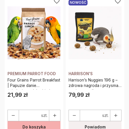
NOWOŚĆ
PREMIUM PARROT FOOD
HARRISON'S
Four Grains Parrot Breakfast
Harrison’s Nuggies 196 g –
| Papuzie danie
zdrowa nagroda i przysmak
śniadaniowe, lub obiadowe
treningowy dla papug
21,99 zł
79,99 zł
Cena
Cena
| Pokarm dla papug na
ciepło lub zimno 100g
szt.
szt.
Do koszyka
Powiadom