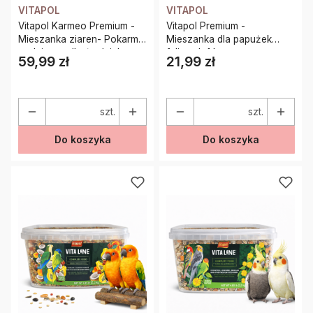
VITAPOL
VITAPOL
Vitapol Karmeo Premium -
Vitapol Premium -
Mieszanka ziaren- Pokarm
Mieszanka dla papużek
codzienny dla średnich
falistych 1 kg
59,99 zł
21,99 zł
Cena
Cena
papug 2,5kg
szt.
szt.
Do koszyka
Do koszyka