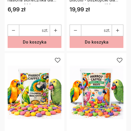
nasiona słonecznika dla
Biscotti - biszkopciki dla
papug – 300 g
wszystkich papug 100g
6,99 zł
19,99 zł
Cena
Cena
szt.
szt.
Do koszyka
Do koszyka