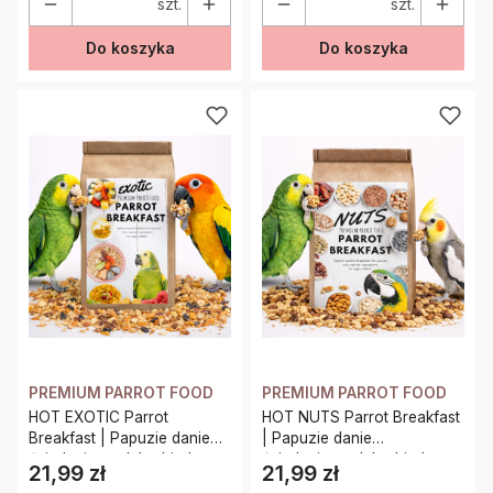
szt.
szt.
Do koszyka
Do koszyka
PREMIUM PARROT FOOD
PREMIUM PARROT FOOD
HOT EXOTIC Parrot
HOT NUTS Parrot Breakfast
Breakfast | Papuzie danie
| Papuzie danie
śniadaniowe, lub obiadowe
śniadaniowe, lub obiadowe
21,99 zł
21,99 zł
Cena
Cena
| Pokarm dla papug na
| Pokarm dla papug na