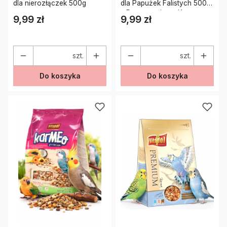
dla nierozłączek 500g
dla Papużek Falistych 500 g
– Pełnoporcjowa Karma
9,99 zł
9,99 zł
Cena
Cena
Premium
szt.
szt.
Do koszyka
Do koszyka