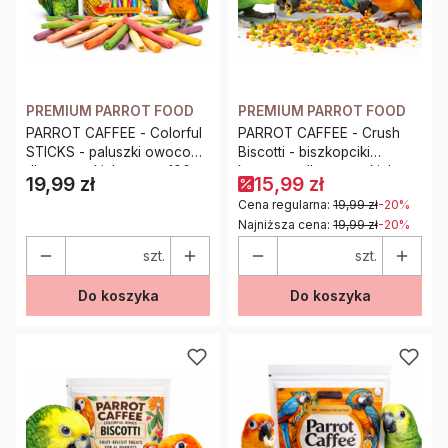
PREMIUM PARROT FOOD
PREMIUM PARROT FOOD
PARROT CAFFEE - Colorful
PARROT CAFFEE - Crush
STICKS - paluszki owocowe
Biscotti - biszkopciki
dla wszystkich papug 100g
kruszone dla wszystkich
19,99 zł
15,99 zł
Cena
papug 100g
Cena regularna:
19,99 zł
-20%
Najniższa cena:
19,99 zł
-20%
szt.
szt.
Do koszyka
Do koszyka