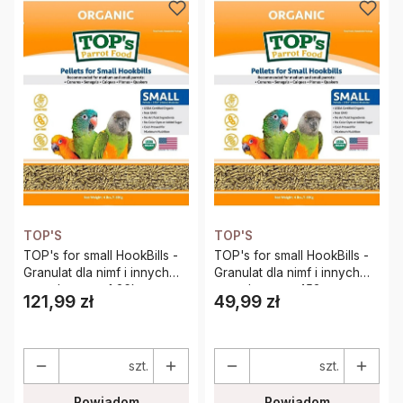
TOP'S
TOP'S
TOP's for small HookBills -
TOP's for small HookBills -
Granulat dla nimf i innych
Granulat dla nimf i innych
małych papug 1,36kg
małych papug 453g
121,99 zł
49,99 zł
Cena
Cena
szt.
szt.
Powiadom
Powiadom