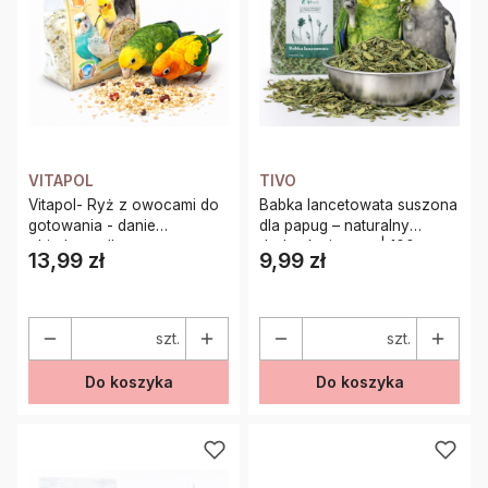
VITAPOL
TIVO
Vitapol- Ryż z owocami do
Babka lancetowata suszona
gotowania - danie
dla papug – naturalny
obiadowe dla papug
dodatek ziołowy | 100 g
13,99 zł
9,99 zł
Cena
Cena
szt.
szt.
Do koszyka
Do koszyka