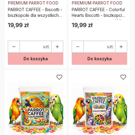
PREMIUM PARROT FOOD
PREMIUM PARROT FOOD
PARROT CAFFEE - Biscotti -
PARROT CAFFEE - Colorful
biszkopciki dla wszystkich
Hearts Biscotti - biszkopciki
papug 100g
dla wszystkich papug 100g
19,99 zł
19,99 zł
Cena
Cena
szt.
szt.
Do koszyka
Do koszyka