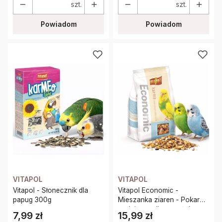
szt.
szt.
Powiadom
Powiadom
VITAPOL
VITAPOL
Vitapol - Słonecznik dla
Vitapol Economic -
papug 300g
Mieszanka ziaren - Pokarm
codzienny dla papużek
7,99 zł
15,99 zł
Cena
Cena
falistych 1,2 kg