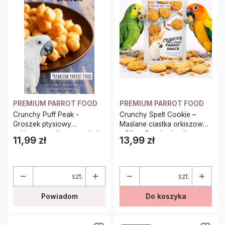
PREMIUM PARROT FOOD
PREMIUM PARROT FOOD
Crunchy Puff Peak -
Crunchy Spelt Cookie –
Groszek ptysiowy
Maślane ciastka orkiszowe
orkiszowy - dla wszystkich
– 50g – Przekąska dla
11,99 zł
13,99 zł
Cena
Cena
papug 35g
wszystkich papug
szt.
szt.
Powiadom
Do koszyka