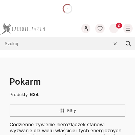
dnia
Produkty w
Wyczyść
Szu
Pokarm
Produkty:
634
Filtry
Codzienne żywienie nierozłączek stanowi
wyzwanie dla wielu właścicieli tych energicznych