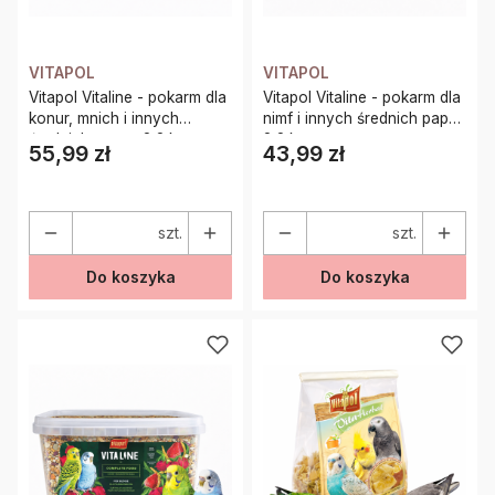
VITAPOL
VITAPOL
Vitapol Vitaline - pokarm dla
Vitapol Vitaline - pokarm dla
konur, mnich i innych
nimf i innych średnich papug
średnich papug 2,2 kg
2,2 kg
55,99 zł
43,99 zł
Cena
Cena
szt.
szt.
Do koszyka
Do koszyka