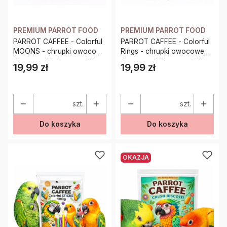
PREMIUM PARROT FOOD
PREMIUM PARROT FOOD
PARROT CAFFEE - Colorful
PARROT CAFFEE - Colorful
MOONS - chrupki owocowe
Rings - chrupki owocowe
dla wszystkich papug 100g
dla wszystkich papug 100g
19,99 zł
19,99 zł
Cena
Cena
szt.
szt.
Do koszyka
Do koszyka
OKAZJA