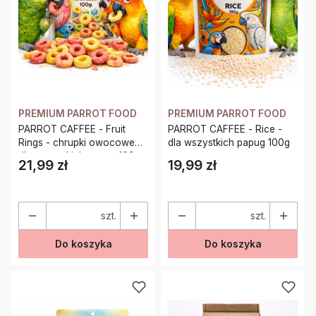
PREMIUM PARROT FOOD
PREMIUM PARROT FOOD
PARROT CAFFEE - Fruit
PARROT CAFFEE - Rice -
Rings - chrupki owocowe
dla wszystkich papug 100g
dla wszystkich papug 100g
21,99 zł
19,99 zł
Cena
Cena
szt.
szt.
Do koszyka
Do koszyka