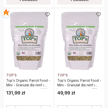
TOP'S
TOP'S
Top's Organic Parrot Food -
Top's Organic Parrot Food -
Mini - Granulat dla nimf i
Mini - Granulat dla nimf i
innych małych papug 1,81 kg
innych małych papug 453g
131,99 zł
49,99 zł
Cena
Cena