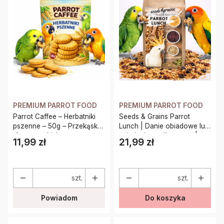
PREMIUM PARROT FOOD
PREMIUM PARROT FOOD
Parrot Caffee – Herbatniki
Seeds & Grains Parrot
pszenne – 50g – Przekąska
Lunch | Danie obiadowe lub
dla wszystkich papug
śniadaniowe dla papug |
11,99 zł
21,99 zł
Cena
Cena
Szybkie, zdrowe i pyszne |
Na ciepło lub Zimno
szt.
szt.
Powiadom
Do koszyka