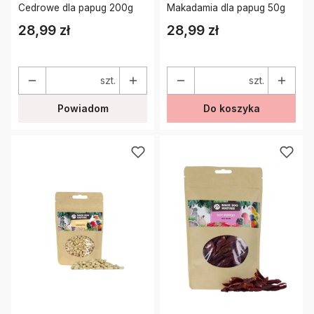
Cedrowe dla papug 200g
Makadamia dla papug 50g
28,99 zł
28,99 zł
Cena
Cena
szt.
szt.
Powiadom
Do koszyka