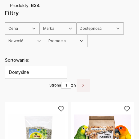
Produkty:
634
Filtry
Cena
Marka
Dostępność
Nowość
Promocja
Koniec filtrów
Lista produktów
Sortowanie:
Domyślne
Strona
z 9
Następne produkty