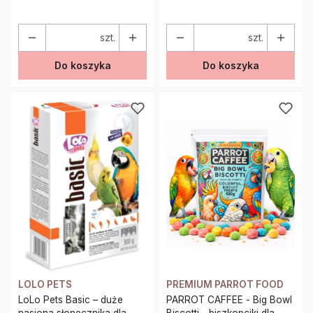
ciepło 150g
ciepło 100g
szt.
szt.
Do koszyka
Do koszyka
LOLO PETS
PREMIUM PARROT FOOD
LoLo Pets Basic – duże
PARROT CAFFEE - Big Bowl