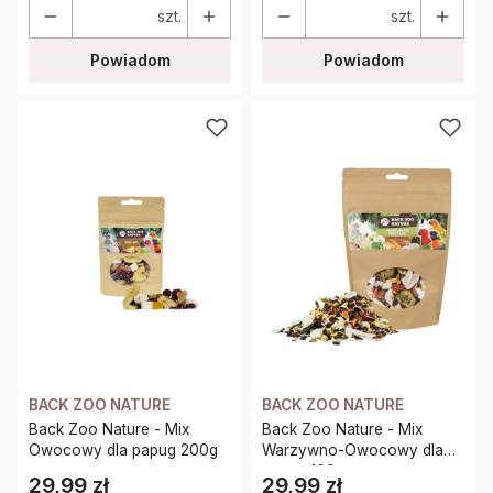
szt.
szt.
Powiadom
Powiadom
BACK ZOO NATURE
BACK ZOO NATURE
Back Zoo Nature - Mix
Back Zoo Nature - Mix
Owocowy dla papug 200g
Warzywno-Owocowy dla
papug 100g
29,99 zł
29,99 zł
Cena
Cena