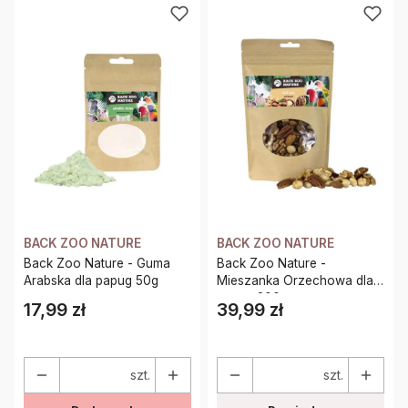
BACK ZOO NATURE
BACK ZOO NATURE
Back Zoo Nature - Guma
Back Zoo Nature -
Arabska dla papug 50g
Mieszanka Orzechowa dla
papug 200g
17,99 zł
39,99 zł
Cena
Cena
szt.
szt.