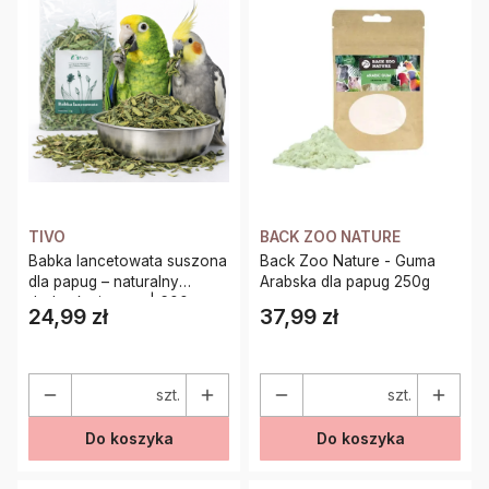
TIVO
BACK ZOO NATURE
Babka lancetowata suszona
Back Zoo Nature - Guma
dla papug – naturalny
Arabska dla papug 250g
dodatek ziołowy | 600 g
24,99 zł
37,99 zł
Cena
Cena
szt.
szt.
Do koszyka
Do koszyka