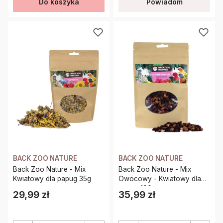
Do koszyka
Powiadom
BACK ZOO NATURE
BACK ZOO NATURE
Back Zoo Nature - Mix
Back Zoo Nature - Mix
Kwiatowy dla papug 35g
Owocowy - Kwiatowy dla
papug 100g
29,99 zł
35,99 zł
Cena
Cena