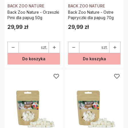
BACK ZOO NATURE
BACK ZOO NATURE
Back Zoo Nature - Orzeszki
Back Zoo Nature - Ostre
Pinii dla papug 50g
Papryczki dla papug 70g
29,99 zł
29,99 zł
Cena
Cena
szt.
szt.
Do koszyka
Do koszyka