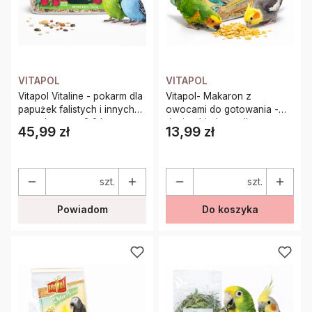
VITAPOL
VITAPOL
Vitapol Vitaline - pokarm dla
Vitapol- Makaron z
papużek falistych i innych
owocami do gotowania -
małych papug 2,2 kg
danie obiadowe dla papug
45,99 zł
13,99 zł
Cena
Cena
szt.
szt.
Powiadom
Do koszyka