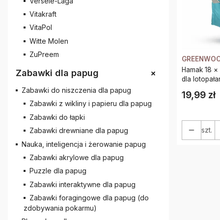
Versele-Laga
Vitakraft
VitaPol
Witte Molen
ZuPreem
GREENWO
Hamak 18 × 
+
Zabawki dla papug
dla lotopała
Zabawki do niszczenia dla papug
19,99 zł
Cena
Zabawki z wikliny i papieru dla papug
Zabawki do łapki
szt.
Zabawki drewniane dla papug
Nauka, inteligencja i żerowanie papug
Zabawki akrylowe dla papug
Puzzle dla papug
Zabawki interaktywne dla papug
Zabawki foragingowe dla papug (do
zdobywania pokarmu)