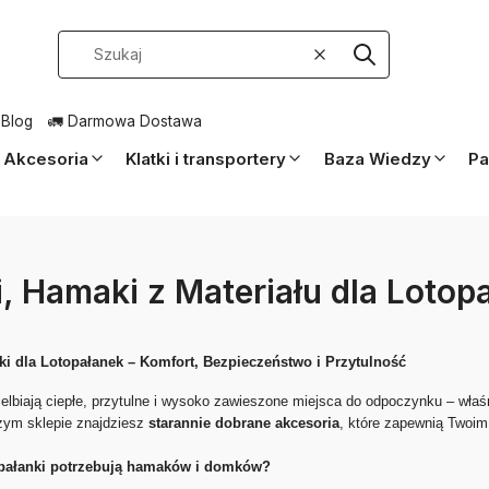
Wyczyść
Szukaj
 Blog
🚛 Darmowa Dostawa
Akcesoria
Klatki i transportery
Baza Wiedzy
Pa
, Hamaki z Materiału dla Lotop
i dla Lotopałanek – Komfort, Bezpieczeństwo i Przytulność
ielbiają ciepłe, przytulne i wysoko zawieszone miejsca do odpoczynku – właś
zym sklepie znajdziesz
starannie dobrane akcesoria
, które zapewnią Twoim
opałanki potrzebują hamaków i domków?