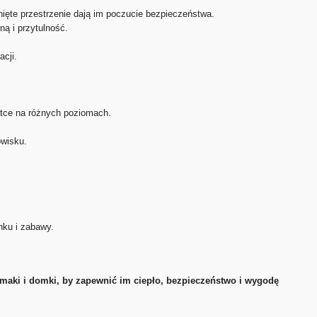
nięte przestrzenie dają im poczucie bezpieczeństwa.
ną i przytulność.
cji.
tce na różnych poziomach.
owisku.
nku i zabawy.
hamaki i domki, by zapewnić im ciepło, bezpieczeństwo i wygodę