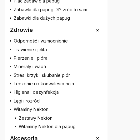
Plac zabaw dla papug
Zabawki dla papug DIY zrób to sam
Zabawki dla dużych papug
+
Zdrowie
Odporność i wzmocnienie
Trawienie i jelita
Pierzenie i pióra
Minerały i wapń
Stres, krzyk i skubanie piór
Leczenie i rekonwalescencja
Higiena i dezynfekcja
Lęgi i rozród
Witaminy Nekton
Zestawy Nekton
Witaminy Nekton dla papug
+
Akcesoria