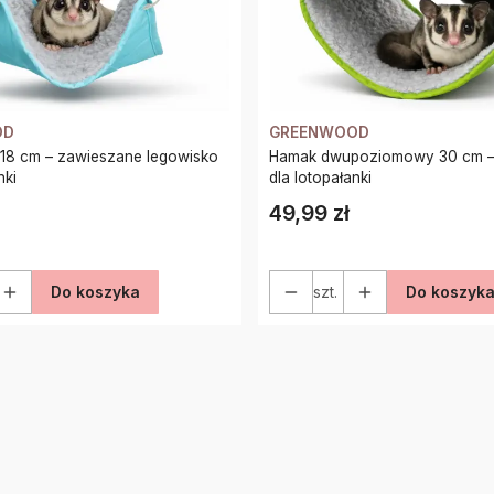
OD
GREENWOOD
18 cm – zawieszane legowisko
Hamak dwupoziomowy 30 cm –
nki
dla lotopałanki
49,99 zł
Cena
Do koszyka
szt.
Do koszyk