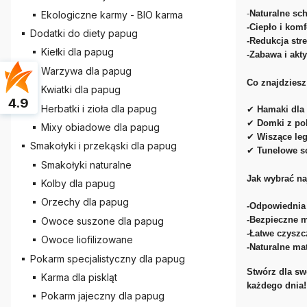
-
Naturalne sc
Ekologiczne karmy - BIO karma
-Ciepło i komf
Dodatki do diety papug
-Redukcja str
Kiełki dla papug
-Zabawa i akt
Warzywa dla papug
Co znajdziesz 
Kwiatki dla papug
4.9
Herbatki i zioła dla papug
✔
Hamaki dla 
✔
Domki z po
Mixy obiadowe dla papug
✔
Wiszące le
Smakołyki i przekąski dla papug
✔
Tunelowe s
Smakołyki naturalne
Jak wybrać na
Kolby dla papug
Orzechy dla papug
-Odpowiednia
-Bezpieczne 
Owoce suszone dla papug
-Łatwe czyszc
Owoce liofilizowane
-Naturalne mat
Pokarm specjalistyczny dla papug
Stwórz dla sw
Karma dla piskląt
każdego dnia!
Pokarm jajeczny dla papug