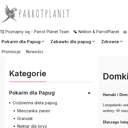
🥰 Poznajmy się - Parrot Planet Team
🦜 Nekton & ParrotPlanet
📖
Pokarm dla Papug
Zabawki dla papug
Zdrowie
Promocje
Nowości
Kategorie
Domki
+
Pokarm dla Papug
Hamaki i Domk
Codzienna dieta papug
Lotopałanki uw
Mieszanka ziaren
woliery. W nas
Granulat
Dlaczego lot
Nektar dla lorys