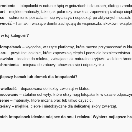
hronienie
– lotopałanki w naturze śpią w gniazdach i dziuplach, dlatego zamk
ort
– miękkie materiały, takie jak polar czy bawełna, zapewniają izolację ciepl
esu
– schronienie pozwala im się wyciszyć i odpocząć po aktywnych nocach.
ywność
– hamaki i wiszące domki zachęcają do wspinaczki, skoków i eksplora
w tej kategorii?
lotopałanek
– wygodne, wiszące platformy, które można przymocować w kla
laru
– przytulne jaskinie, które zapewniają ciepło i poczucie bezpieczeństwa.
gowiska
– idealne do relaksu, zwisające jak naturalne kryjówki w dzikim środ
chronienia
– miejsca do zabawy, chowania się i odpoczynku.
jlepszy hamak lub domek dla lotopałanki?
 wielkość
– dopasowana do liczby zwierząt w klatce.
mocowanie
– stabilne uchwyty, które utrzymają lotopałanki w czasie odpoczy
zenie
– materiały, które można prać lub łatwo czyścić.
eriały
– miękkie, ciepłe i nietoksyczne dla delikatnej skóry zwierząt.
oich lotopałanek idealne miejsce do snu i relaksu! Wybierz najlepsze 