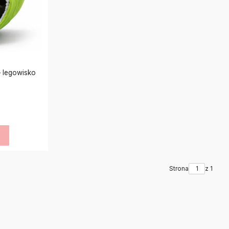
 legowisko
a
Strona
z 1