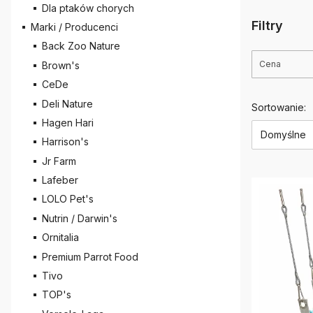
Dla ptaków chorych
Filtry
Marki / Producenci
Back Zoo Nature
Cena
Brown's
CeDe
Koniec filt
Deli Nature
Lista 
Sortowanie:
Hagen Hari
Domyślne
Harrison's
Jr Farm
Lafeber
LOLO Pet's
Nutrin / Darwin's
Ornitalia
Premium Parrot Food
Tivo
TOP's