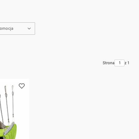
romocja
Strona
z 1