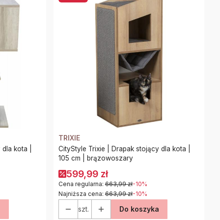
TRIXIE
 dla kota |
CityStyle Trixie | Drapak stojący dla kota |
105 cm | brązowoszary
599,99 zł
Cena regularna:
663,99 zł
-10%
Najniższa cena:
663,99 zł
-10%
a
szt.
Do koszyka