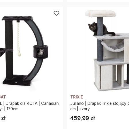
CAT
TRIXIE
XL | Drapak dla KOTA | Canadian
Juliano | Drapak Trixie stojący d
racyt | 170cm
cm | szary
 zł
459,99 zł
Cena