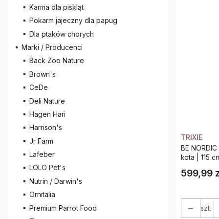
Karma dla piskląt
Pokarm jajeczny dla papug
Dla ptaków chorych
Marki / Producenci
Back Zoo Nature
Brown's
CeDe
Deli Nature
Hagen Hari
Harrison's
TRIXIE
Jr Farm
BE NORDIC J
Lafeber
kota | 115 c
LOLO Pet's
599,99 z
Cena
Nutrin / Darwin's
Ornitalia
Premium Parrot Food
szt.