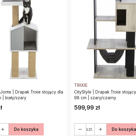
TRIXIE
onte | Drapak Trixie stojący dla
CityStyle | Drapak Trixie stojący
m | biały/szary
98 cm | szary/czarny
ł
599,99 zł
Cena
Do koszyka
szt.
Do koszyk