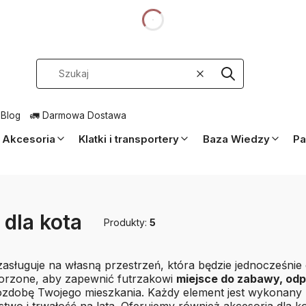
dnia
Wyczyść
Szukaj
 Blog
🚛 Darmowa Dostawa
Akcesoria
Klatki i transportery
Baza Wiedzy
Pa
 dla kota
Produkty:
5
zasługuje na własną przestrzeń, która będzie jednocześnie
worzone, aby zapewnić futrzakowi
miejsce do zabawy, odp
ozdobę Twojego mieszkania. Każdy element jest wykonany 
two i trwałość na lata. Oferujemy również
akcesoria dla k