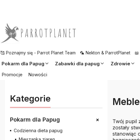
🥰 Poznajmy się - Parrot Planet Team
🦜 Nekton & ParrotPlanet
📖
Pokarm dla Papug
Zabawki dla papug
Zdrowie
Promocje
Nowości
Kategorie
Meble
+
Pokarm dla Papug
Twój pupil 
zostały st
Codzienna dieta papug
stanowiąc 
Mieszanka ziaren
bezpieczeńs