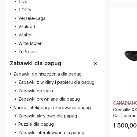
Tivo
TOP's
Versele-Laga
Vitakraft
VitaPol
Witte Molen
ZuPreem
+
Zabawki dla papug
Zabawki do niszczenia dla papug
Zabawki z wikliny i papieru dla papug
Zabawki do łapki
Zabawki drewniane dla papug
CANADIAN
Nauka, inteligencja i żerowanie papug
Granville X
Cat | ant
Zabawki akrylowe dla papug
Puzzle dla papug
1 500,00
Cena
Zabawki interaktywne dla papug