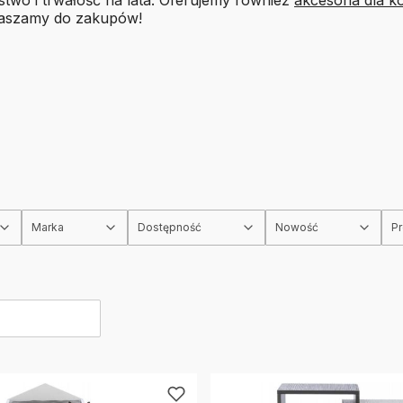
raszamy do zakupów!
Marka
Dostępność
Nowość
P
rów
produktów