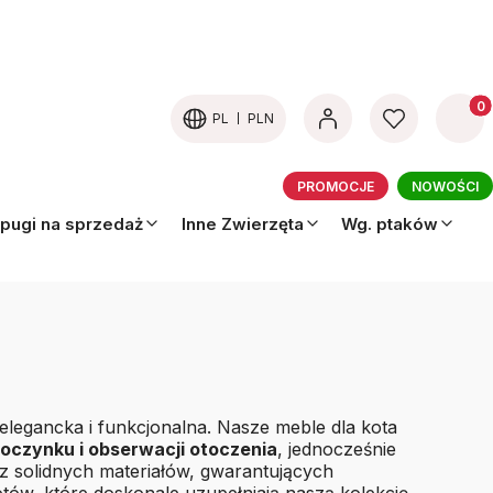
Produk
PL
PLN
PROMOCJE
NOWOŚCI
pugi na sprzedaż
Inne Zwierzęta
Wg. ptaków
 elegancka i funkcjonalna. Nasze meble dla kota
oczynku i obserwacji otoczenia
, jednocześnie
z solidnych materiałów, gwarantujących
otów
, które doskonale uzupełniają naszą kolekcję