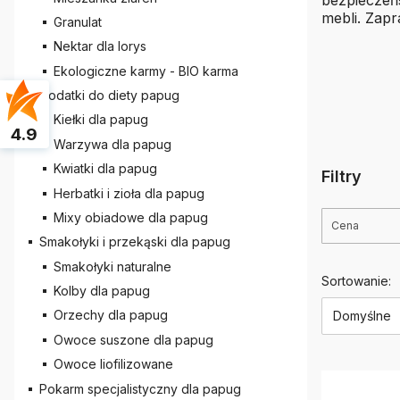
mebli. Zap
Granulat
Nektar dla lorys
Ekologiczne karmy - BIO karma
Dodatki do diety papug
Kiełki dla papug
4.9
Warzywa dla papug
Kwiatki dla papug
Filtry
Herbatki i zioła dla papug
Mixy obiadowe dla papug
Cena
Smakołyki i przekąski dla papug
Koniec filt
Smakołyki naturalne
Lista 
Sortowanie:
Kolby dla papug
Orzechy dla papug
Domyślne
Owoce suszone dla papug
Owoce liofilizowane
Pokarm specjalistyczny dla papug