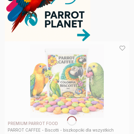
★
★
Jesteśmy
największym
sklepem
internetowym,
dedykowanym
dla
papug
w
Polsce.
Blisko
90%
asortymentu
posiadamy
PREMIUM PARROT FOOD
PARROT CAFFEE - Biscotti - biszkopciki dla wszystkich