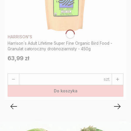
HARRISON'S
Harrison`s Adult Lifetime Super Fine Organic Bird Food -
Granulat całoroczny drobnoziarnisty - 450g
63,99 zł
Cena
szt.
Do koszyka