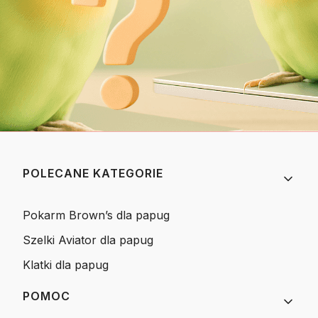
Linki w stopce
POLECANE KATEGORIE
Pokarm Brown’s dla papug
Szelki Aviator dla papug
Klatki dla papug
POMOC