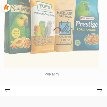
ParrotPlanet
Pokarm