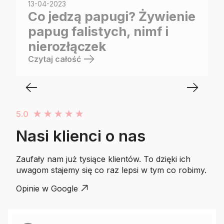
13-04-2023
Co jedzą papugi? Żywienie
papug falistych, nimf i
nierozłączek
Czytaj całość
5.0
★
★
★
★
★
Nasi klienci o nas
Zaufały nam już tysiące klientów. To dzięki ich
uwagom stajemy się co raz lepsi w tym co robimy.
Opinie w Google