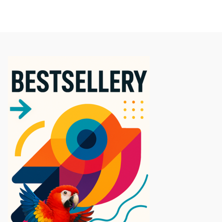
5.0
★
★
★