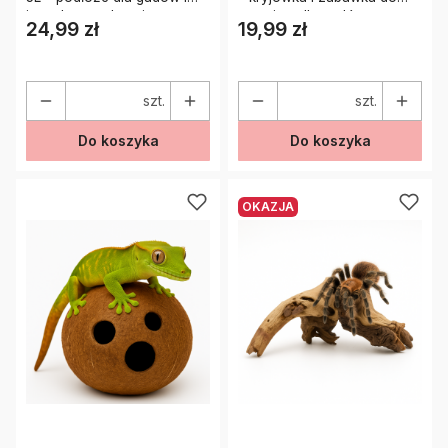
innych małych zwierząt
terrarium dla gadów
24,99 zł
19,99 zł
Cena
Cena
szt.
szt.
Do koszyka
Do koszyka
OKAZJA