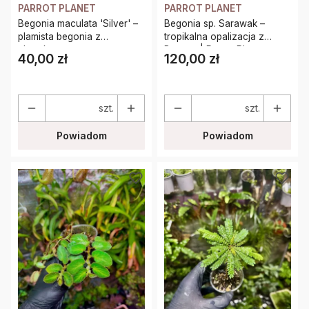
PARROT PLANET
PARROT PLANET
Begonia maculata 'Silver' –
Begonia sp. Sarawak –
plamista begonia z
tropikalna opalizacja z
charakterystycznym
Borneo | Parrot Planet
40,00 zł
120,00 zł
Cena
Cena
srebrnym wzorem | Parrot
Planet
szt.
szt.
Powiadom
Powiadom