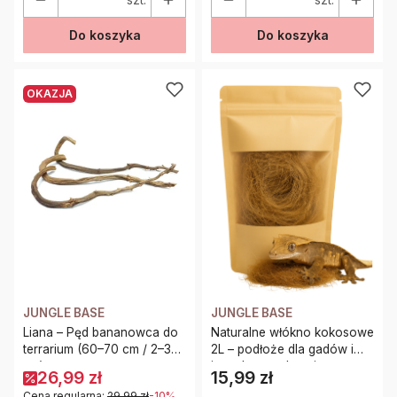
Do koszyka
Do koszyka
OKAZJA
JUNGLE BASE
JUNGLE BASE
Liana – Pęd bananowca do
Naturalne włókno kokosowe
terrarium (60–70 cm / 2–3
2L – podłoże dla gadów i
cm)
innych małych zwierząt
26,99 zł
15,99 zł
Cena
Cena regularna:
29,99 zł
-10%