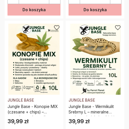
Do koszyka
Do koszyka
JUNGLE BASE
JUNGLE BASE
Jungle Base - Konopie MIX
Jungle Base - Wermikulit
(czesane + chips) –
Srebrny L – mineralne
naturalne podłoże dla
podłoże do inkubacji jaj i
39,99 zł
39,99 zł
Cena
Cena
gadów i bezkręgowców 10
terrariów 10 Litrów
Litrów