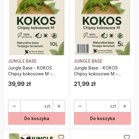
JUNGLE BASE
JUNGLE BASE
Jungle Base - KOKOS
Jungle Base - KOKOS
Chipsy kokosowe M –
Chipsy kokosowe M –
Naturalne podłoże dla
Naturalne podłoże dla
39,99 zł
21,99 zł
Cena
Cena
gadów, pajęczaków i
gadów, pajęczaków i
płazów 10 Litrów
płazów 5 Litrów
szt.
szt.
Do koszyka
Do koszyka