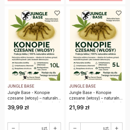
JUNGLE BASE
JUNGLE BASE
Jungle Base - Konopie
Jungle Base - Konopie
czesane (włosy) – naturalne
czesane (włosy) – naturalne
włókno do terrariów, gniazd
włókno do terrariów, gniazd
39,99 zł
21,99 zł
Cena
Cena
i dekoracji 10 Litrów
i dekoracji 5 Litrów
szt.
szt.