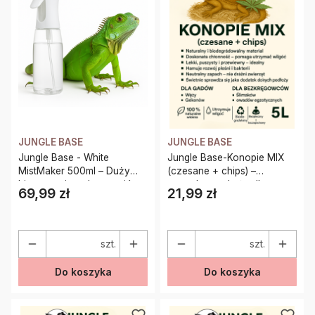
JUNGLE BASE
JUNGLE BASE
Jungle Base - White
Jungle Base-Konopie MIX
MistMaker 500ml – Duży
(czesane + chips) –
biały atomizer do terrariów
naturalne podłoże dla
69,99 zł
21,99 zł
Cena
Cena
z gadami i płazami
gadów i bezkręgowców 5
Litrów
szt.
szt.
Do koszyka
Do koszyka