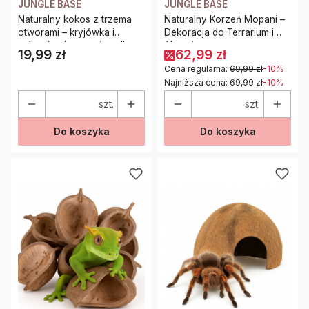
JUNGLE BASE
JUNGLE BASE
Naturalny kokos z trzema
Naturalny Korzeń Mopani –
otworami – kryjówka i
Dekoracja do Terrarium i
zabawka do terrarium dla
Akwarium
19,99 zł
62,99 zł
Cena
gadów i ptaszników
Cena regularna:
69,99 zł
-10%
Najniższa cena:
69,99 zł
-10%
szt.
szt.
Do koszyka
Do koszyka