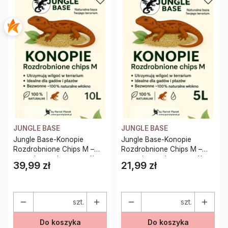
JUNGLE BASE
JUNGLE BASE
Jungle Base-Konopie
Jungle Base-Konopie
Rozdrobnione Chips M –
Rozdrobnione Chips M –
naturalne podłoże z włókna
naturalne podłoże z włókna
39,99 zł
21,99 zł
Cena
Cena
konopnego dla gadów i
konopnego dla gadów i
płazów 10 Litrów
płazów 5 Litrów
szt.
szt.
Do koszyka
Do koszyka