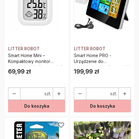
LITTER ROBOT
LITTER ROBOT
Smart Home Mini –
Smart Home PRO -
Kompaktowy monitor
Urządzenie do
temperatury i wilgotności do
monitorowania wilgotności i
69,99 zł
199,99 zł
Cena
Cena
terrarium
temperatury dla gadów
szt.
szt.
Do koszyka
Do koszyka