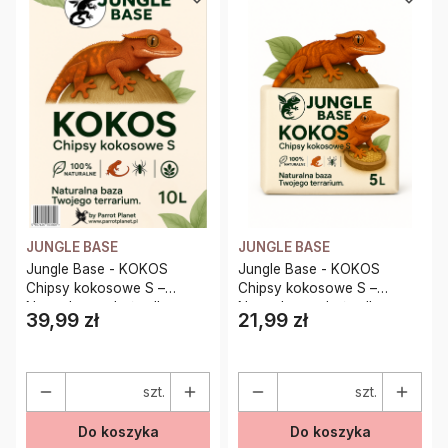
JUNGLE BASE
JUNGLE BASE
Jungle Base - KOKOS
Jungle Base - KOKOS
Chipsy kokosowe S –
Chipsy kokosowe S –
Naturalne podłoże dla
Naturalne podłoże dla
39,99 zł
21,99 zł
Cena
Cena
gadów, pajęczaków i
gadów, pajęczaków i
płazów 10 Litrów
płazów 5 Litrów
szt.
szt.
Do koszyka
Do koszyka