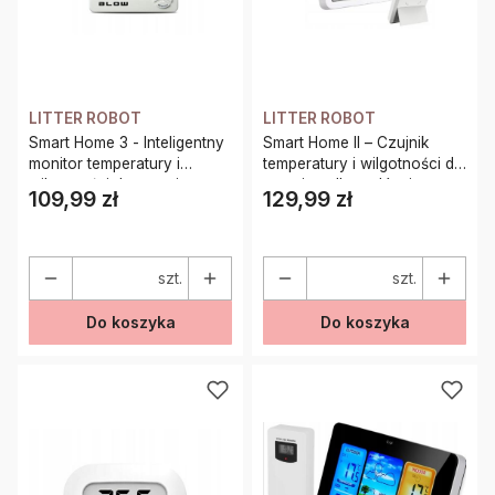
LITTER ROBOT
LITTER ROBOT
Smart Home 3 - Inteligentny
Smart Home II – Czujnik
monitor temperatury i
temperatury i wilgotności do
wilgotności do terrarium
terrarium dla gadów i
109,99 zł
129,99 zł
Cena
Cena
płazów
szt.
szt.
Do koszyka
Do koszyka