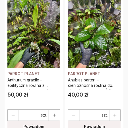
PARROT PLANET
PARROT PLANET
Anthurium gracile –
Anubias barteri –
epifityczna roślina z
cienioznośna roślina do
czerwonymi owocami do
akwarium i terrarium | Parrot
50,00 zł
40,00 zł
Cena
Cena
terrarium | Parrot Planet
Planet
szt.
szt.
Powiadom
Powiadom