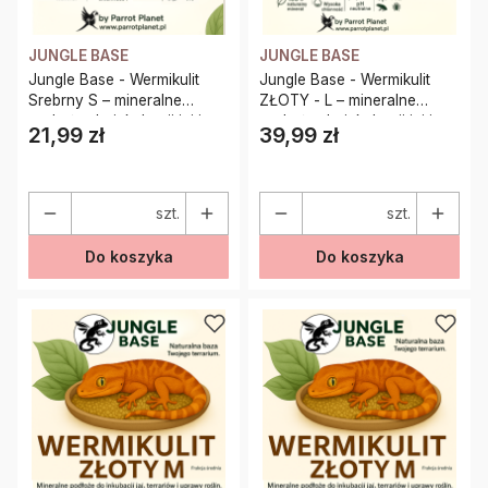
JUNGLE BASE
JUNGLE BASE
Jungle Base - Wermikulit
Jungle Base - Wermikulit
Srebrny S – mineralne
ZŁOTY - L – mineralne
podłoże do inkubacji jaj i
podłoże do inkubacji jaj i
21,99 zł
39,99 zł
Cena
Cena
terrariów 5 Litrów
terrariów 10 Litrów
szt.
szt.
Do koszyka
Do koszyka