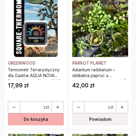
GREENWOOD
PARROT PLANET
Termometr Terrarystyczny
Adiantum raddianum –
dla Gadów AQUA NOVA
delikatna paproć o
Reptile Nova – Skala -20°C
wachlarzowatych liściach |
17,99 zł
42,00 zł
Cena
Cena
do 50°C
Parrot Planet
szt.
szt.
Do koszyka
Powiadom