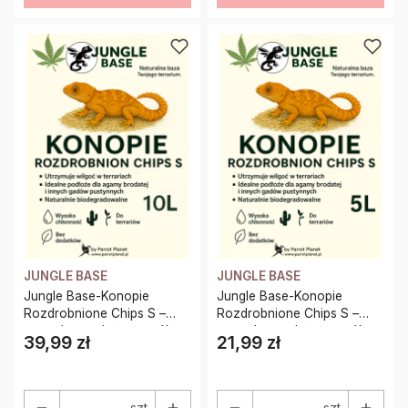
JUNGLE BASE
JUNGLE BASE
Jungle Base-Konopie
Jungle Base-Konopie
Rozdrobnione Chips S –
Rozdrobnione Chips S –
naturalne podłoże z włókna
naturalne podłoże z włókna
39,99 zł
21,99 zł
Cena
Cena
konopnego dla gadów i
konopnego dla gadów i
płazów 10 Litrów
płazów 5 Litrów
szt.
szt.