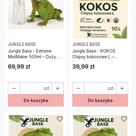
JUNGLE BASE
JUNGLE BASE
Jungle Base - Extreme
Jungle Base - KOKOS
MistMaker 500ml – Duży
Chipsy kokosowe L –
atomizer ciśnieniowy do
Naturalne podłoże dla
69,99 zł
39,99 zł
Cena
Cena
nawilżania terrariów gadów
gadów, pajęczaków i
płazów 10 Litrów
szt.
szt.
Do koszyka
Do koszyka