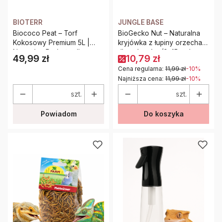
BIOTERR
JUNGLE BASE
Biococo Peat – Torf
BioGecko Nut – Naturalna
Kokosowy Premium 5L |
kryjówka z łupiny orzecha
Naturalne Podłoże dla
dla gekonów (8–15 cm)
49,99 zł
10,79 zł
Cena
Terrariów
Cena regularna:
11,99 zł
-10%
Najniższa cena:
11,99 zł
-10%
szt.
szt.
Powiadom
Do koszyka