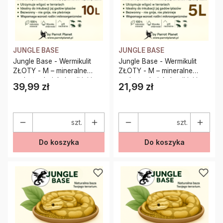
JUNGLE BASE
JUNGLE BASE
Jungle Base - Wermikulit
Jungle Base - Wermikulit
ZŁOTY - M – mineralne
ZŁOTY - M – mineralne
podłoże do inkubacji jaj i
podłoże do inkubacji jaj i
39,99 zł
21,99 zł
Cena
Cena
terrariów 10 Litrów
terrariów 5 Litrów
szt.
szt.
Do koszyka
Do koszyka