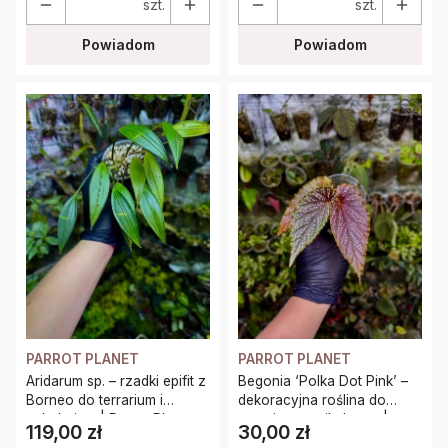
szt.
szt.
Powiadom
Powiadom
PARROT PLANET
PARROT PLANET
Aridarum sp. – rzadki epifit z
Begonia ‘Polka Dot Pink’ –
Borneo do terrarium i
dekoracyjna roślina do
paludarium | Parrot Planet
terrarium tropikalnego |
119,00 zł
30,00 zł
Cena
Cena
Parrot Planet