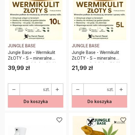
JUNGLE BASE
JUNGLE BASE
Jungle Base - Wermikulit
Jungle Base - Wermikulit
ZŁOTY - S – mineralne
ZŁOTY - S – mineralne
podłoże do inkubacji jaj i
podłoże do inkubacji jaj i
39,99 zł
21,99 zł
Cena
Cena
terrariów 10 Litrów
terrariów 5 Litrów
szt.
szt.
Do koszyka
Do koszyka