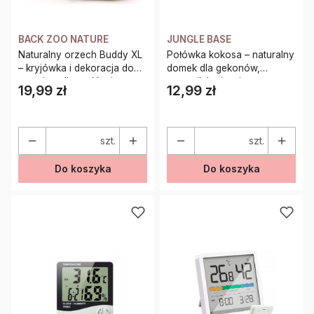
BACK ZOO NATURE
JUNGLE BASE
Naturalny orzech Buddy XL
Połówka kokosa – naturalny
– kryjówka i dekoracja do
domek dla gekonów,
terrarium dla gadów i
ptaszników i zwierząt
19,99 zł
12,99 zł
Cena
Cena
ptaszników
egzotycznych
szt.
szt.
Do koszyka
Do koszyka