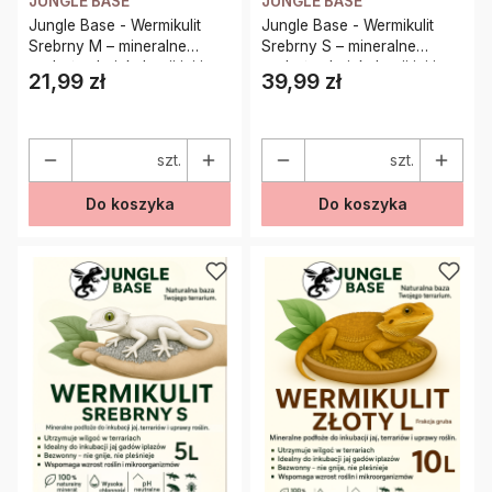
JUNGLE BASE
JUNGLE BASE
Jungle Base - Wermikulit
Jungle Base - Wermikulit
Srebrny M – mineralne
Srebrny S – mineralne
podłoże do inkubacji jaj i
podłoże do inkubacji jaj i
21,99 zł
39,99 zł
Cena
Cena
terrariów 5 Litrów
terrariów 10 Litrów
szt.
szt.
Do koszyka
Do koszyka