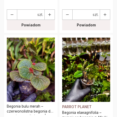
szt.
szt.
Powiadom
Powiadom
Begonia bulu merah –
PARROT PLANET
czerwonolistna begonia do
Begonia elaeagnifolia –
terrarium tropikalnego |