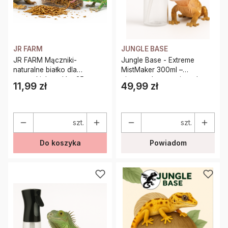
JR FARM
JUNGLE BASE
JR FARM Mączniki-
Jungle Base - Extreme
naturalne białko dla
MistMaker 300ml –
wszystkich gadów 25g
niezawodny atomizer do
11,99 zł
49,99 zł
Cena
Cena
precyzyjnego zraszania
terrarium. Idealny dla
gatunków wymagających
wysokiej wilgotności.
szt.
szt.
Do koszyka
Powiadom