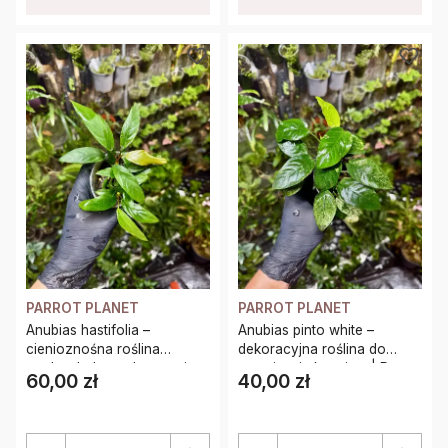
PARROT PLANET
PARROT PLANET
Anubias hastifolia –
Anubias pinto white –
cienioznośna roślina
dekoracyjna roślina do
wodno-lądowa do terrarium
terrarium i akwarium | Parrot
60,00 zł
40,00 zł
Cena
Cena
i akwarium | Parrot Planet
Planet