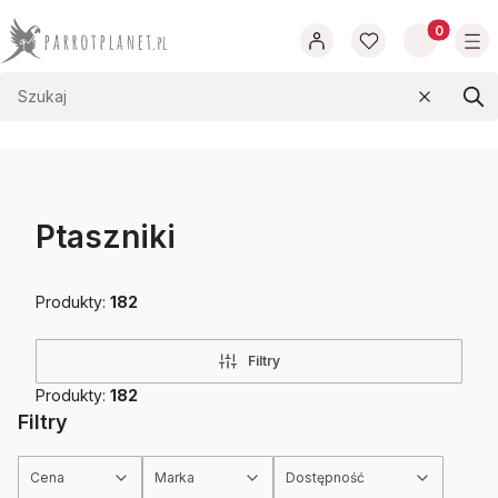
Produkty w
Wyczyść
Szu
Ptaszniki
Produkty:
182
Filtry
Produkty:
182
Filtry
Cena
Marka
Dostępność