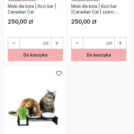
Miski dla kota | Koci bar |
Miski dla kota | Koci bar
Canadian Cat
|Canadian Cat | szaro-
miętowy
250,00 zł
250,00 zł
Cena
Cena
szt.
szt.
Do koszyka
Do koszyka