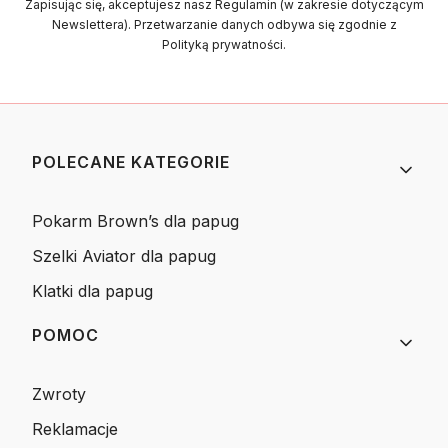
Zapisując się, akceptujesz nasz Regulamin (w zakresie dotyczącym
Newslettera). Przetwarzanie danych odbywa się zgodnie z
Polityką prywatności.
Linki w stopce
POLECANE KATEGORIE
Pokarm Brown’s dla papug
Szelki Aviator dla papug
Klatki dla papug
POMOC
Zwroty
Reklamacje