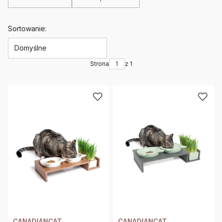
Koniec filtrów
Lista produktów
Sortowanie:
Domyślne
Strona
z 1
CANADIANCAT
CANADIANCAT