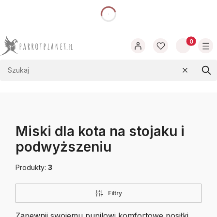
dnia
Produkty w
Wyczyść
Szu
Miski dla kota na stojaku i
podwyższeniu
Produkty:
3
Filtry
Zapewnij swojemu pupilowi komfortowe posiłki,