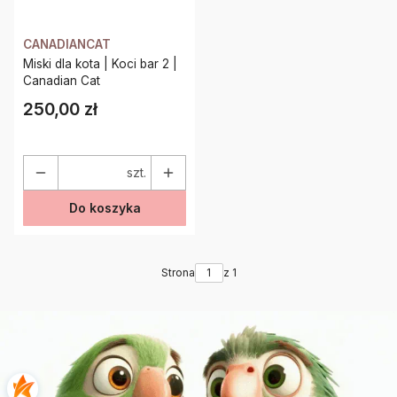
CANADIANCAT
Miski dla kota | Koci bar 2 |
Canadian Cat
250,00 zł
Cena
szt.
Do koszyka
Strona
z 1