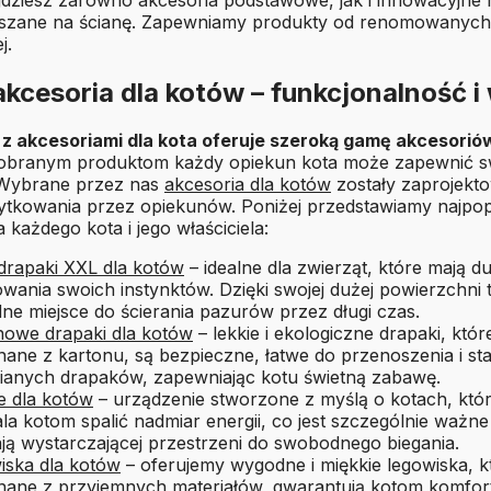
eszane na ścianę. Zapewniamy produkty od renomowanych 
j.
kcesoria dla kotów – funkcjonalność 
 z akcesoriami dla kota oferuje szeroką gamę akcesorió
dobranym produktom każdy opiekun kota może zapewnić s
 Wybrane przez nas
akcesoria dla kotów
zostały zaprojekto
ytkowania przez opiekunów. Poniżej przedstawiamy najpopu
 każdego kota i jego właściciela:
drapaki XXL dla kotów
– idealne dla zwierząt, które mają d
owania swoich instynktów. Dzięki swojej dużej powierzchni
e miejsce do ścierania pazurów przez długi czas.
nowe drapaki dla kotów
– lekkie i ekologiczne drapaki, któ
ne z kartonu, są bezpieczne, łatwe do przenoszenia i sta
ianych drapaków, zapewniając kotu świetną zabawę.
e dla kotów
– urządzenie stworzone z myślą o kotach, któr
la kotom spalić nadmiar energii, co jest szczególnie waż
ją wystarczającej przestrzeni do swobodnego biegania.
iska dla kotów
– oferujemy wygodne i miękkie legowiska, k
ane z przyjemnych materiałów, gwarantują kotom komfo