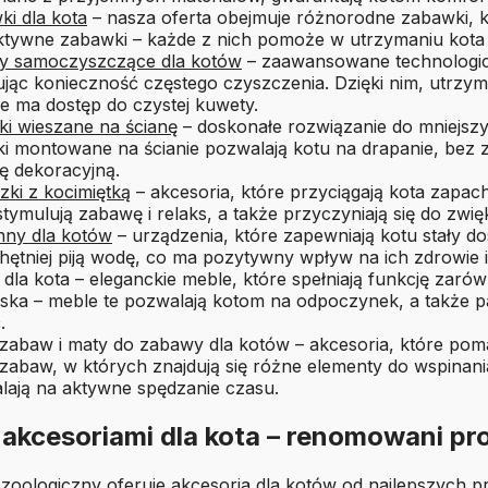
i dla kota
– nasza oferta obejmuje różnorodne zabawki, kt
aktywne zabawki – każde z nich pomoże w utrzymaniu kota
y samoczyszczące dla kotów
– zaawansowane technologicz
ując konieczność częstego czyszczenia. Dzięki nim, utrzyman
e ma dostęp do czystej kuwety.
ki wieszane na ścianę
– doskonałe rozwiązanie do mniejszy
i montowane na ścianie pozwalają kotu na drapanie, bez z
ę dekoracyjną.
ki z kocimiętką
– akcesoria, które przyciągają kota zapac
stymulują zabawę i relaks, a także przyczyniają się do zw
nny dla kotów
– urządzenia, które zapewniają kotu stały dos
chętniej piją wodę, co ma pozytywny wpływ na ich zdrow
dla kota – eleganckie meble, które spełniają funkcję zaró
iska – meble te pozwalają kotom na odpoczynek, a także 
.
 zabaw i maty do zabawy dla kotów – akcesoria, które pom
zabaw, w których znajdują się różne elementy do wspinania
lają na aktywne spędzanie czasu.
 akcesoriami dla kota – renomowani pr
 zoologiczny
oferuje akcesoria dla kotów od najlepszych pr