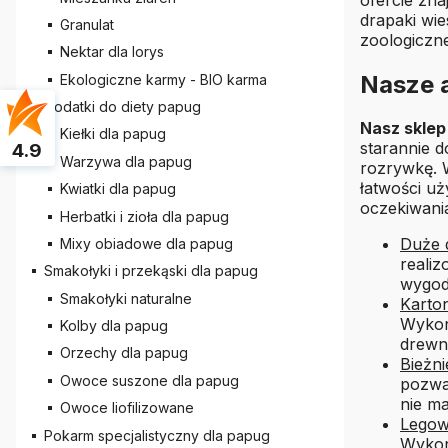
drapaki wi
Granulat
zoologiczne
Nektar dla lorys
Nasze a
Ekologiczne karmy - BIO karma
Dodatki do diety papug
Nasz sklep
Kiełki dla papug
starannie 
4.9
Warzywa dla papug
rozrywkę.
łatwości uż
Kwiatki dla papug
oczekiwania
Herbatki i zioła dla papug
Duże 
Mixy obiadowe dla papug
realiz
Smakołyki i przekąski dla papug
wygodn
Smakołyki naturalne
Karto
Wykona
Kolby dla papug
drewn
Orzechy dla papug
Bieżni
Owoce suszone dla papug
pozwa
nie ma
Owoce liofilizowane
Legow
Pokarm specjalistyczny dla papug
Wykon