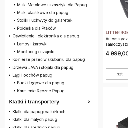
Miski Metalowe i szaszłyki dla Papug
Miski plastikowe dla papug
Stoliki i uchwyty do galaretek
Poidełka dla Ptaków
LITTER RO
Oświetlenie i elektronika dla papug
Automatyczn
Lampy i żarówki
samoczyszcz
Connect WI
Monitoring i czujniki
4 999,00
Cena
Kołnierze przeciw skubaniu dla papug
Drzewa JAVA i stojaki dla papug
szt.
Lęgi i odchów papug
Budki Lęgowe dla papug
Karmienie Ręczne Papugi
+
Klatki i transportery
Klatki dla papugi na kółkach
Klatki dla małych papug
Klatki dla średnich papug