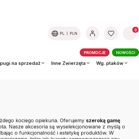
Produk
PL
PLN
PROMOCJE
NOWOŚCI
pugi na sprzedaż
Inne Zwierzęta
Wg. ptaków
 każdego kociego opiekuna. Oferujemy
szeroką gamę
ta. Nasze akcesoria są wyselekcjonowane z myślą o
bając o funkcjonalność i estetykę produktów. W
 rozwiązania, takie jak kuwety samoczyszczące czy