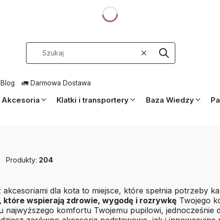
dnia
Wyczyść
Szukaj
 Blog
🚛 Darmowa Dostawa
Akcesoria
Klatki i transportery
Baza Wiedzy
Pa
Produkty:
204
 akcesoriami dla kota to miejsce, które spełnia potrzeby
 które wspierają zdrowie, wygodę i rozrywkę
Twojego ko
u najwyższego komfortu Twojemu pupilowi, jednocześnie d
ajdziesz zarówno akcesoria podstawowe, jak i innowacyjne