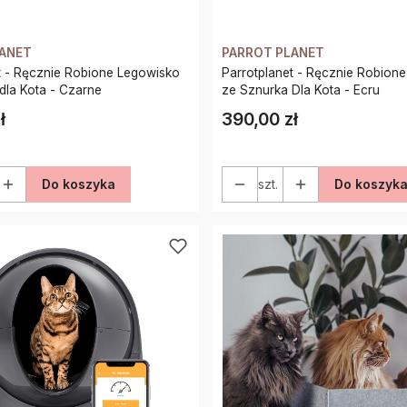
LANET
PARROT PLANET
t - Ręcznie Robione Legowisko
Parrotplanet - Ręcznie Robion
ze Sznurka dla Kota - Czarne
ze Sznurka Dla Kota - Ecru
ł
390,00 zł
Cena
Do koszyka
szt.
Do koszyk