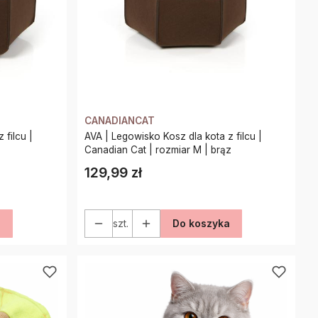
CANADIANCAT
 filcu |
AVA | Legowisko Kosz dla kota z filcu |
Canadian Cat | rozmiar M | brąz
129,99 zł
Cena
a
szt.
Do koszyka