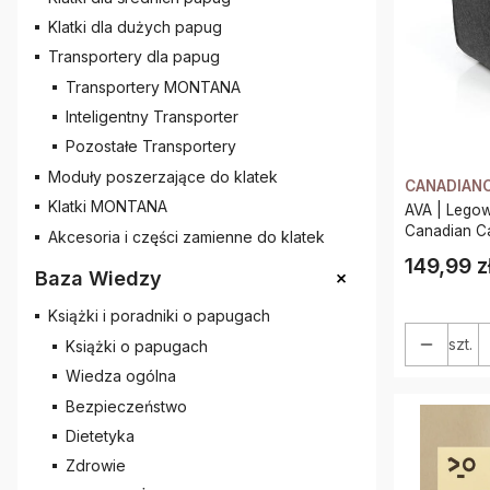
Klatki dla dużych papug
Transportery dla papug
Transportery MONTANA
Inteligentny Transporter
Pozostałe Transportery
Moduły poszerzające do klatek
CANADIAN
Klatki MONTANA
AVA | Legowi
Canadian Cat
Akcesoria i części zamienne do klatek
149,99 z
Cena
+
Baza Wiedzy
Książki i poradniki o papugach
szt.
Książki o papugach
Wiedza ogólna
Bezpieczeństwo
Dietetyka
Zdrowie