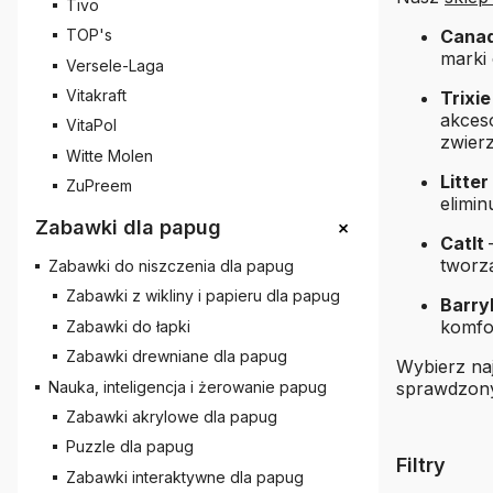
Tivo
Cana
TOP's
marki 
Versele-Laga
Vitakraft
Trixi
akceso
VitaPol
zwierz
Witte Molen
Litter
ZuPreem
elimi
+
Zabawki dla papug
CatIt
tworzą
Zabawki do niszczenia dla papug
Zabawki z wikliny i papieru dla papug
Barry
komfo
Zabawki do łapki
Zabawki drewniane dla papug
Wybierz naj
Nauka, inteligencja i żerowanie papug
sprawdzon
Zabawki akrylowe dla papug
Puzzle dla papug
Filtry
Zabawki interaktywne dla papug