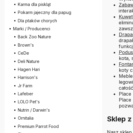
Karma dla piskląt
Zabawk
inter
Pokarm jajeczny dla papug
Kuwet
Dla ptaków chorych
elimin
zawsz
Marki / Producenci
Drapa
Back Zoo Nature
drapak
Brown's
funkcj
Podusz
CeDe
kota, 
Deli Nature
Fonta
Hagen Hari
koty 
Meble 
Harrison's
legow
Jr Farm
całość
Place
Lafeber
Place 
LOLO Pet's
pozwa
Nutrin / Darwin's
Sklep z
Ornitalia
Premium Parrot Food
Nasz
sklep