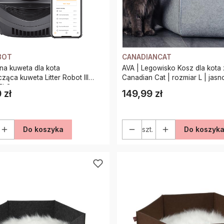
BOT
CANADIANCAT
a kuweta dla kota
AVA | Legowisko Kosz dla kota z
ąca kuweta Litter Robot III
Canadian Cat | 
FI Grey
 zł
149,99 zł
Cena
Do koszyka
szt.
Do koszyk