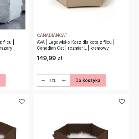
CANADIANCAT
 filcu |
AVA | Legowisko Kosz dla kota z filcu |
rozmiar L | jasnoszary
Canadian Cat | rozmiar L | kremowy
149,99 zł
Cena
a
szt.
Do koszyka