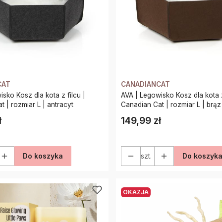
CAT
CANADIANCAT
sko Kosz dla kota z filcu |
AVA | Legowisko Kosz dla kota z
 | rozmiar L | antracyt
Canadian Cat | rozmiar L | brąz
ł
149,99 zł
Cena
Do koszyka
szt.
Do koszyk
OKAZJA