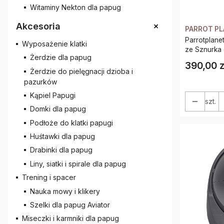
Witaminy Nekton dla papug
+
Akcesoria
PARROT P
Parrotplane
Wyposażenie klatki
Żerdzie dla papug
390,00 z
Cena
Żerdzie do pielęgnacji dzioba i
pazurków
Kąpiel Papugi
szt.
Domki dla papug
Podłoże do klatki papugi
Huśtawki dla papug
Drabinki dla papug
Liny, siatki i spirale dla papug
Trening i spacer
Nauka mowy i klikery
Szelki dla papug Aviator
Miseczki i karmniki dla papug