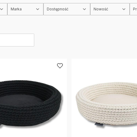
Marka
Dostępność
Nowość
P
rów
produktów