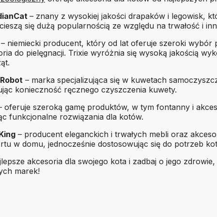
dianCat
– znany z wysokiej jakości drapaków i legowisk, k
cieszą się dużą popularnością ze względu na trwałość i in
e
– niemiecki producent, który od lat oferuje szeroki wybór
ria do pielęgnacji. Trixie wyróżnia się wysoką jakością 
ąt.
 Robot
– marka specjalizująca się w kuwetach samoczyszcz
nując konieczność ręcznego czyszczenia kuwety.
– oferuje szeroką gamę produktów, w tym fontanny i akcesor
c funkcjonalne rozwiązania dla kotów.
King
– producent eleganckich i trwałych mebli oraz akces
rtu w domu, jednocześnie dostosowując się do potrzeb ko
lepsze akcesoria dla swojego kota i zadbaj o jego zdrowi
ych marek!