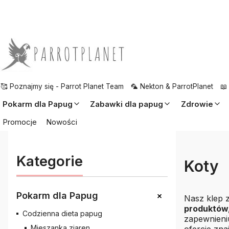
🥰 Poznajmy się - Parrot Planet Team
🦜 Nekton & ParrotPlanet
📖
Pokarm dla Papug
Zabawki dla papug
Zdrowie
Promocje
Nowości
Kategorie
Koty
+
Pokarm dla Papug
Nasz klep z
produktów,
Codzienna dieta papug
zapewnieni
Mieszanka ziaren
ofercie zn