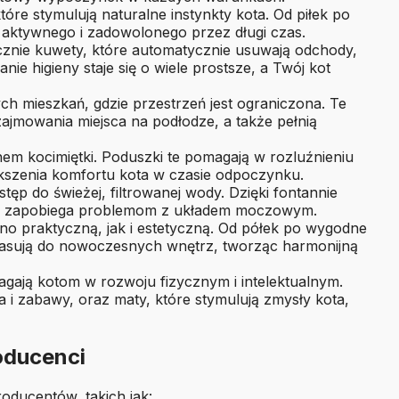
óre stymulują naturalne instynkty kota. Od piłek po
 aktywnego i zadowolonego przez długi czas.
nie kuwety, które automatycznie usuwają odchody,
ie higieny staje się o wiele prostsze, a Twój kot
ch mieszkań, gdzie przestrzeń jest ograniczona. Te
ajmowania miejsca na podłodze, a także pełnią
hem kocimiętki. Poduszki te pomagają w rozluźnieniu
iększenia komfortu kota w czasie odpoczynku.
tęp do świeżej, filtrowanej wody. Dzięki fontannie
ie i zapobiega problemom z układem moczowym.
wno praktyczną, jak i estetyczną. Od półek po wygodne
pasują do nowoczesnych wnętrz, tworząc harmonijną
agają kotom w rozwoju fizycznym i intelektualnym.
 i zabawy, oraz maty, które stymulują zmysły kota,
oducenci
oducentów, takich jak: