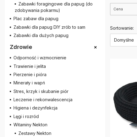
Zabawki foragingowe dla papug (do
Cena
zdobywania pokarmu)
Plac zabaw dla papug
Koniec filt
Zabawki dla papug DIY zrób to sam
Lista 
Sortowanie:
Zabawki dla dużych papug
Domyślne
+
Zdrowie
Odporność i wzmocnienie
Trawienie i jelita
Pierzenie i pióra
Minerały i wapń
Stres, krzyk i skubanie piór
Leczenie i rekonwalescencja
Higiena i dezynfekcja
Lęgi i rozród
Witaminy Nekton
Zestawy Nekton