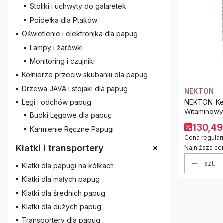
Stoliki i uchwyty do galaretek
Poidełka dla Ptaków
Oświetlenie i elektronika dla papug
Lampy i żarówki
Monitoring i czujniki
Kołnierze przeciw skubaniu dla papug
Drzewa JAVA i stojaki dla papug
NEKTON
Lęgi i odchów papug
NEKTON-Kee
Witaminowy
Budki Lęgowe dla papug
równowagę 
130,49
Karmienie Ręczne Papugi
Cena regular
+
Klatki i transportery
Najniższa ce
szt.
Klatki dla papugi na kółkach
Klatki dla małych papug
Klatki dla średnich papug
Klatki dla dużych papug
Transportery dla papug