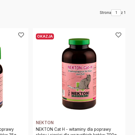
Strona
z 1
OKAZJA
NEKTON
poprawy
NEKTON Cat H - witaminy dla poprawy
kotów 35g
skóry i sierści dla wszystkich kotów 700g