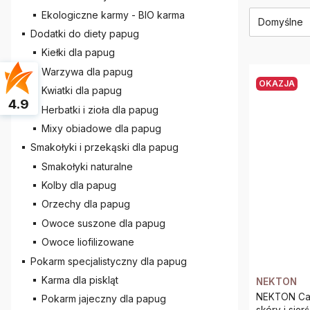
Lista 
Ekologiczne karmy - BIO karma
Domyślne
Dodatki do diety papug
Kiełki dla papug
Warzywa dla papug
OKAZJA
Kwiatki dla papug
4.9
Herbatki i zioła dla papug
Mixy obiadowe dla papug
Smakołyki i przekąski dla papug
Smakołyki naturalne
Kolby dla papug
Orzechy dla papug
Owoce suszone dla papug
Owoce liofilizowane
Pokarm specjalistyczny dla papug
Karma dla piskląt
NEKTON
NEKTON Cat
Pokarm jajeczny dla papug
skóry i sier