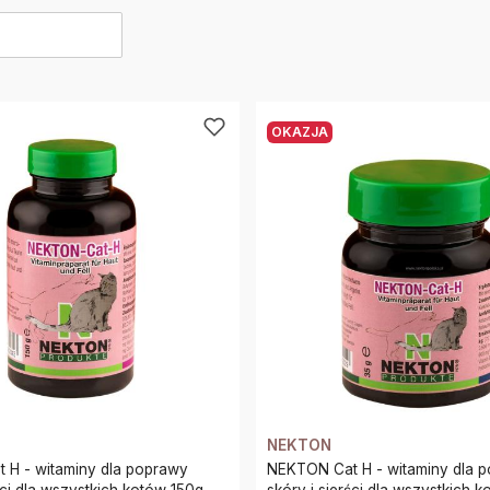
produktów
OKAZJA
NEKTON
 H - witaminy dla poprawy
NEKTON Cat H - witaminy dla 
ści dla wszystkich kotów 150g
skóry i sierści dla wszystkich 