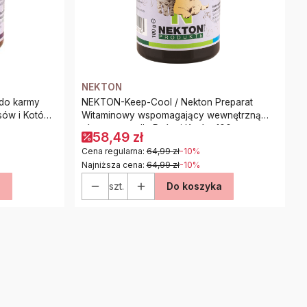
NEKTON
 do karmy
NEKTON-Keep-Cool / Nekton Preparat
sów i Kotów
Witaminowy wspomagający wewnętrzną
równowagę dla Psów i Kotów 100g
58,49 zł
Cena regularna:
64,99 zł
-10%
Najniższa cena:
64,99 zł
-10%
a
szt.
Do koszyka