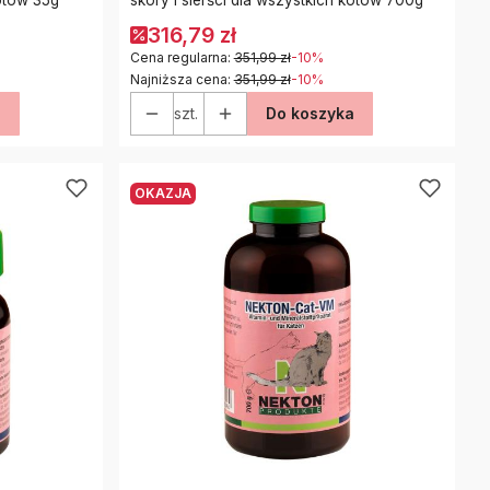
316,79 zł
Cena regularna:
351,99 zł
-10%
Najniższa cena:
351,99 zł
-10%
a
szt.
Do koszyka
OKAZJA