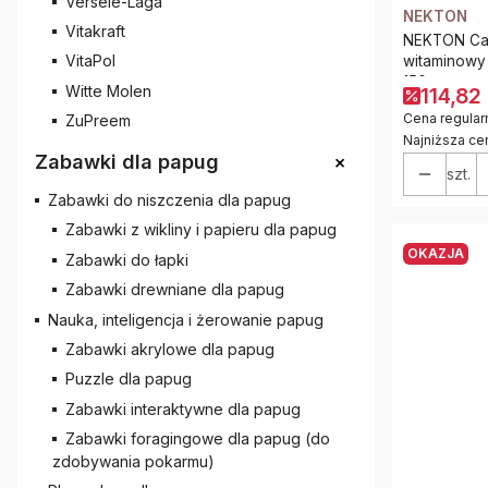
Versele-Laga
NEKTON
Vitakraft
NEKTON Cat
VitaPol
witaminowy
150g
Witte Molen
114,82 
Cena regular
ZuPreem
Najniższa ce
+
Zabawki dla papug
szt.
Zabawki do niszczenia dla papug
Zabawki z wikliny i papieru dla papug
OKAZJA
Zabawki do łapki
Zabawki drewniane dla papug
Nauka, inteligencja i żerowanie papug
Zabawki akrylowe dla papug
Puzzle dla papug
Zabawki interaktywne dla papug
Zabawki foragingowe dla papug (do
zdobywania pokarmu)