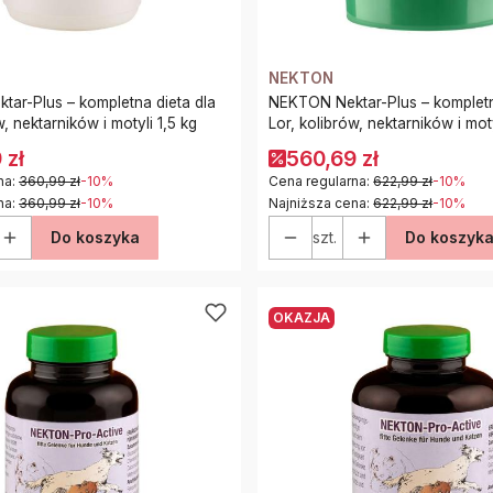
NEKTON
ar-Plus – kompletna dieta dla
NEKTON Nektar-Plus – kompletn
w, nektarników i motyli 1,5 kg
Lor, kolibrów, nektarników i mot
 zł
560,69 zł
na:
360,99 zł
-10%
Cena regularna:
622,99 zł
-10%
na:
360,99 zł
-10%
Najniższa cena:
622,99 zł
-10%
Do koszyka
szt.
Do koszyk
OKAZJA