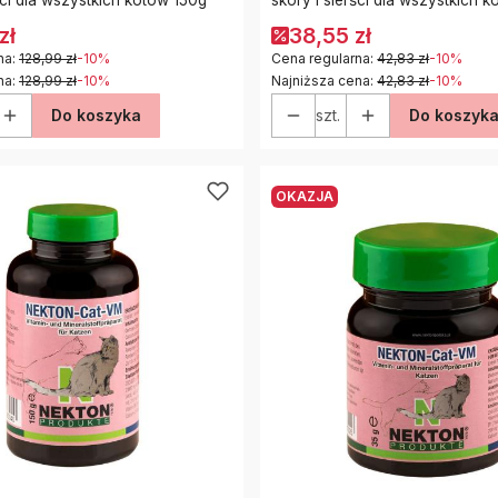
zł
38,55 zł
na:
128,99 zł
-10%
Cena regularna:
42,83 zł
-10%
na:
128,99 zł
-10%
Najniższa cena:
42,83 zł
-10%
Do koszyka
szt.
Do koszyk
OKAZJA