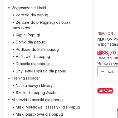
Wyposażenie klatki
Żerdzie dla papug
Żerdzie do pielęgnacji dzioba i
pazurków
NEKTON
Kąpiel Papugi
NEKTON Pro
Domki dla papug
wspomagają
100g
Podłoże do klatki papugi
88,70 
Huśtawki dla papug
Cena regular
Najniższa ce
Drabinki dla papug
Liny, siatki i spirale dla papug
szt.
Trening i spacer
Nauka mowy i klikery
OKAZJA
Szelki dla papug Aviator
Miseczki i karmniki dla papug
Miski Metalowe i szaszłyki dla Papug
Miski plastikowe dla papug