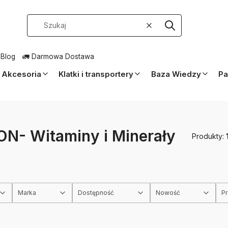
Wyczyść
Szukaj
 Blog
🚛 Darmowa Dostawa
Akcesoria
Klatki i transportery
Baza Wiedzy
Pa
N- Witaminy i Minerały
Produkty:
Marka
Dostępność
Nowość
P
rów