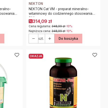
NEKTON
eralno-
NEKTON Cat VM - preparat mineralno-
tosowania
witaminowy do codziennego stosowania
700g
314,09 zł
Cena regularna:
348,99 zł
-10%
Najniższa cena:
348,99 zł
-10%
a
szt.
Do koszyka
OKAZJA