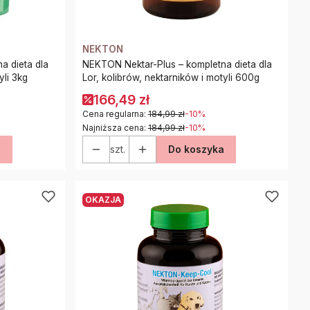
NEKTON
a dieta dla
NEKTON Nektar-Plus – kompletna dieta dla
yli 3kg
Lor, kolibrów, nektarników i motyli 600g
166,49 zł
Cena regularna:
184,99 zł
-10%
Najniższa cena:
184,99 zł
-10%
a
szt.
Do koszyka
OKAZJA