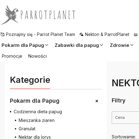
🥰 Poznajmy się - Parrot Planet Team
🦜 Nekton & ParrotPlanet
📖
Pokarm dla Papug
Zabawki dla papug
Zdrowie
Promocje
Nowości
Kategorie
NEKTO
+
Filtry
Pokarm dla Papug
Codzienna dieta papug
Cena
Mieszanka ziaren
Granulat
Koniec filt
Sortowanie:
Nektar dla lorys