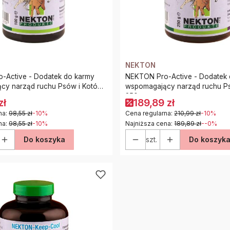
NEKTON
-Active - Dodatek do karmy
NEKTON Pro-Active - Dodatek
cy narząd ruchu Psów i Kotów
wspomagający narząd ruchu P
250g
zł
189,89 zł
na:
98,55 zł
-10%
Cena regularna:
210,99 zł
-10%
na:
98,55 zł
-10%
Najniższa cena:
189,89 zł
--0%
Do koszyka
szt.
Do koszyk