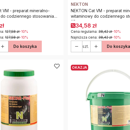
NEKTON
 VM - preparat mineralno-
NEKTON Cat VM - preparat min
 do codziennego stosowania
witaminowy do codziennego s
35g
zł
34,58 zł
na:
127,58 zł
-10%
Cena regularna:
38,42 zł
-10%
na:
127,58 zł
-10%
Najniższa cena:
38,42 zł
-10%
Do koszyka
szt.
Do koszyk
OKAZJA