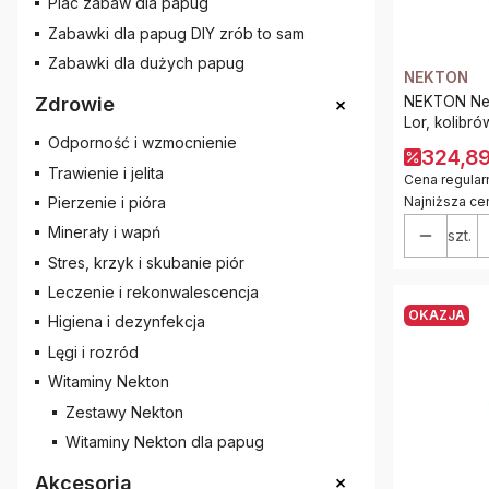
Plac zabaw dla papug
Zabawki dla papug DIY zrób to sam
Zabawki dla dużych papug
NEKTON
+
NEKTON Nekt
Zdrowie
Lor, kolibró
Odporność i wzmocnienie
324,89
Trawienie i jelita
Cena regular
Najniższa ce
Pierzenie i pióra
Minerały i wapń
szt.
Stres, krzyk i skubanie piór
Leczenie i rekonwalescencja
OKAZJA
Higiena i dezynfekcja
Lęgi i rozród
Witaminy Nekton
Zestawy Nekton
Witaminy Nekton dla papug
+
Akcesoria