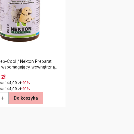
p-Cool / Nekton Preparat
 wspomagający wewnętrzną
dla Psów i Kotów 250g
 zł
na:
144,99 zł
-10%
na:
144,99 zł
-10%
Do koszyka