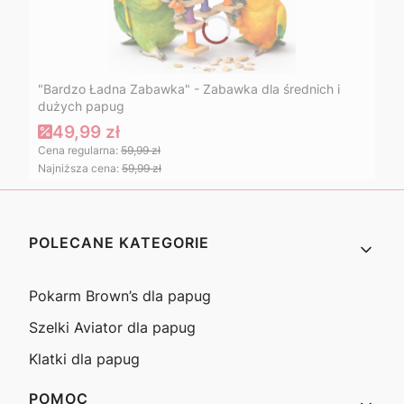
"Bardzo Ładna Zabawka" - Zabawka dla średnich i
dużych papug
49,99 zł
Cena regularna:
59,99 zł
Najniższa cena:
59,99 zł
Linki w stopce
POLECANE KATEGORIE
Pokarm Brown’s dla papug
Szelki Aviator dla papug
Klatki dla papug
POMOC