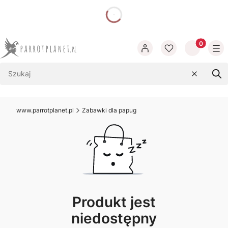
dnia
Produkty w
Wyczyść
Szu
www.parrotplanet.pl
Zabawki dla papug
Produkt jest
niedostępny