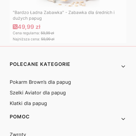
"Bardzo Ładna Zabawka" - Zabawka dla średnich i
dużych papug
49,99 zł
Cena regularna:
59,99 zł
Najniższa cena:
59,99 zł
Linki w stopce
POLECANE KATEGORIE
Pokarm Brown’s dla papug
Szelki Aviator dla papug
Klatki dla papug
POMOC
Zwroty