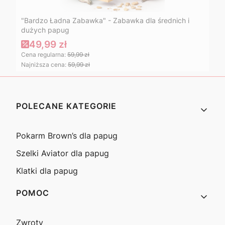
"Bardzo Ładna Zabawka" - Zabawka dla średnich i
dużych papug
49,99 zł
Cena regularna:
59,99 zł
Najniższa cena:
59,99 zł
Linki w stopce
POLECANE KATEGORIE
Pokarm Brown’s dla papug
Szelki Aviator dla papug
Klatki dla papug
POMOC
Zwroty