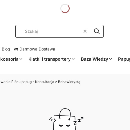
dnia
Wyczyść
Szukaj
 Blog
🚛 Darmowa Dostawa
kcesoria
Klatki i transportery
Baza Wiedzy
Papug
anie Piór u papug - Konsultacja z Behawiorystą