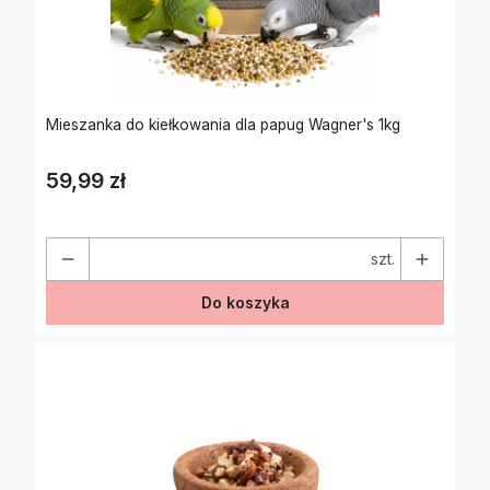
Mieszanka do kiełkowania dla papug Wagner's 1kg
59,99 zł
Cena
szt.
Do koszyka