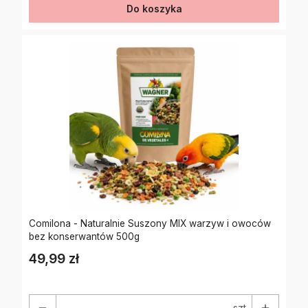
Do koszyka
Comilona - Naturalnie Suszony MIX warzyw i owoców
bez konserwantów 500g
49,99 zł
Cena
szt.