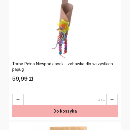
Torba Pełna Niespodzianek - zabawka dla wszystkich
papug
59,99 zł
Cena
szt.
Do koszyka