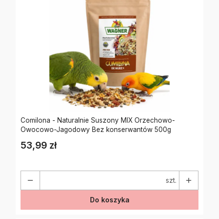
Comilona - Naturalnie Suszony MIX Orzechowo-
Owocowo-Jagodowy Bez konserwantów 500g
53,99 zł
Cena
szt.
Do koszyka