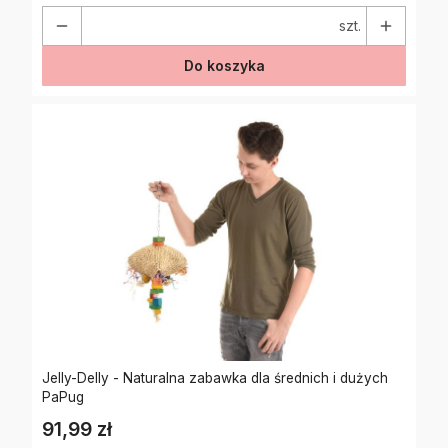
szt.
Do koszyka
Jelly-Delly - Naturalna zabawka dla średnich i dużych
PaPug
91,99 zł
Cena