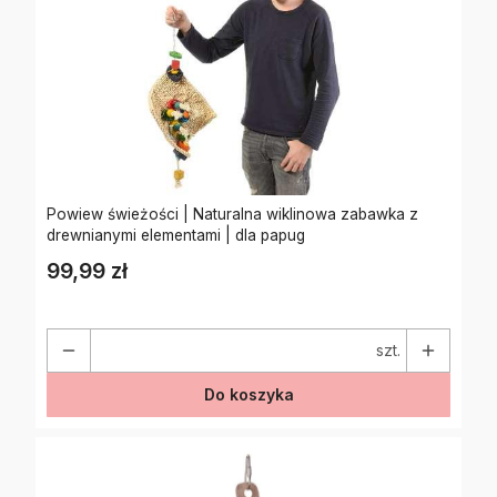
Powiew świeżości | Naturalna wiklinowa zabawka z
drewnianymi elementami | dla papug
99,99 zł
Cena
szt.
Do koszyka