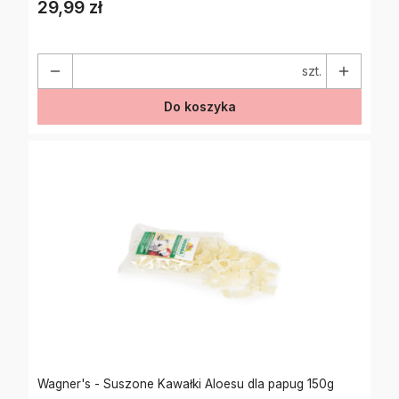
29,99 zł
Cena
szt.
Do koszyka
Wagner's - Suszone Kawałki Aloesu dla papug 150g