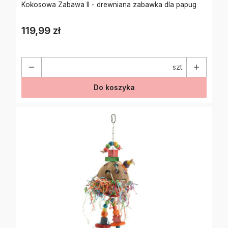
Kokosowa Zabawa II - drewniana zabawka dla papug
119,99 zł
Cena
szt.
Do koszyka