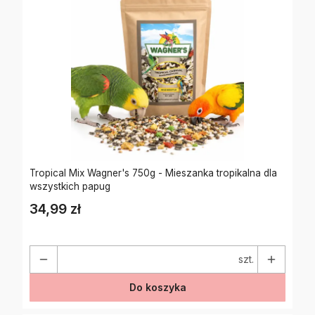
Tropical Mix Wagner's 750g - Mieszanka tropikalna dla
wszystkich papug
34,99 zł
Cena
szt.
Do koszyka