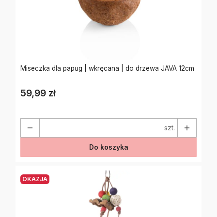
Miseczka dla papug | wkręcana | do drzewa JAVA 12cm
59,99 zł
Cena
szt.
Do koszyka
OKAZJA