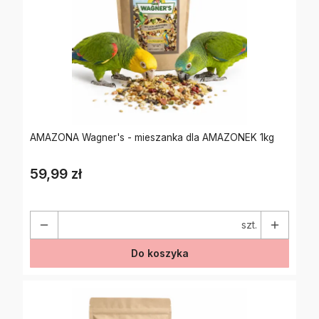
AMAZONA Wagner's - mieszanka dla AMAZONEK 1kg
59,99 zł
Cena
szt.
Do koszyka