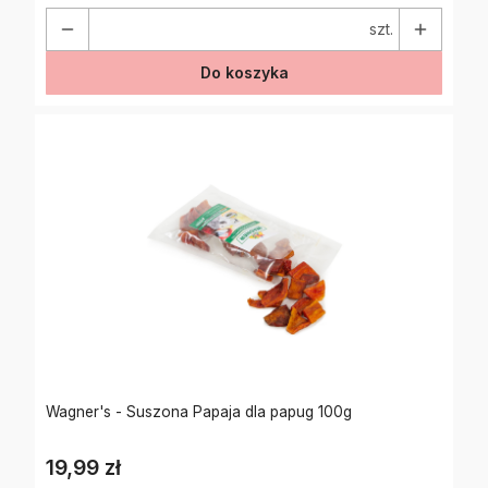
szt.
Do koszyka
Wagner's - Suszona Papaja dla papug 100g
19,99 zł
Cena