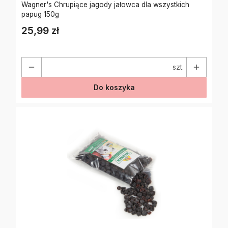
Wagner's Chrupiące jagody jałowca dla wszystkich
papug 150g
25,99 zł
Cena
szt.
Do koszyka