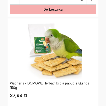
Do koszyka
Wagner's - DOMOWE Herbatniki dla papug z Quinoa
150g
27,99 zł
Cena