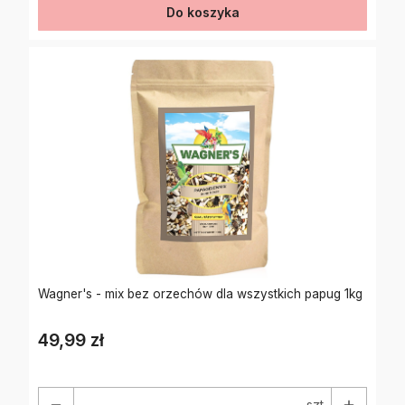
Do koszyka
Wagner's - mix bez orzechów dla wszystkich papug 1kg
49,99 zł
Cena
szt.