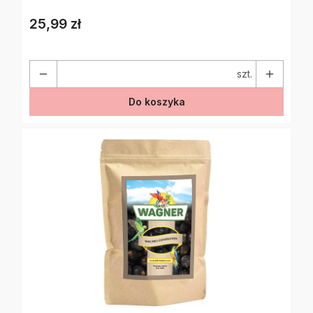
25,99 zł
Cena
szt.
Do koszyka