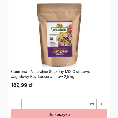
Comilona - Naturalnie Suszony MIX Owocowo-
Jagodowy Bez konserwantów 2,5 kg
189,99 zł
Cena
szt.
Do koszyka