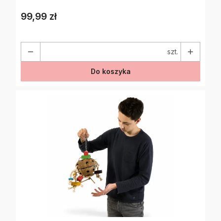
99,99 zł
Cena
szt.
Do koszyka