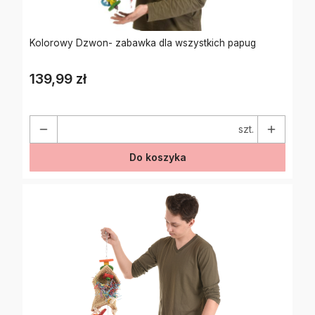
Kolorowy Dzwon- zabawka dla wszystkich papug
139,99 zł
Cena
szt.
Do koszyka