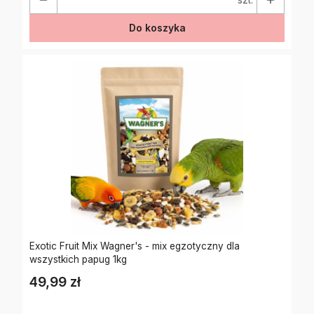
Do koszyka
Exotic Fruit Mix Wagner's - mix egzotyczny dla
wszystkich papug 1kg
49,99 zł
Cena