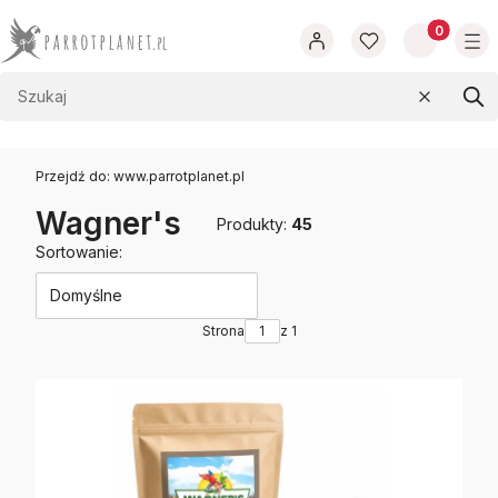
Produkty w
Wyczyść
Szu
Przejdź do:
www.parrotplanet.pl
Wagner's
Produkty:
45
Lista produktów
Sortowanie:
Domyślne
Strona
z 1