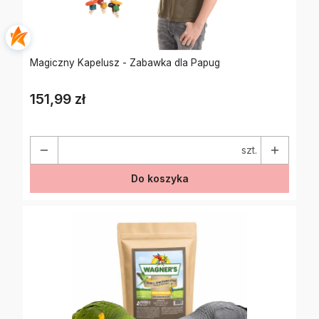
Magiczny Kapelusz - Zabawka dla Papug
151,99 zł
Cena
szt.
Do koszyka