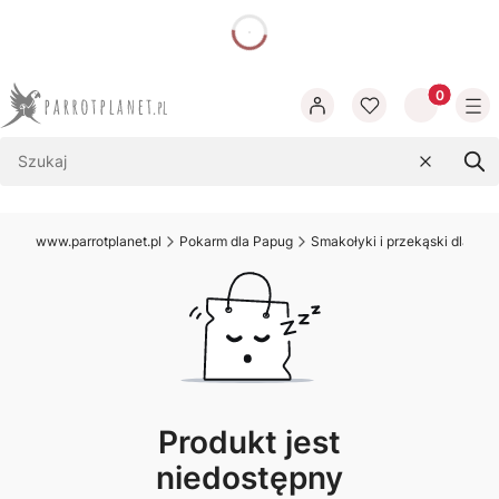
dnia
Produkty w
Wyczyść
Szu
www.parrotplanet.pl
Pokarm dla Papug
Smakołyki i przekąski dla pa
Produkt jest
niedostępny