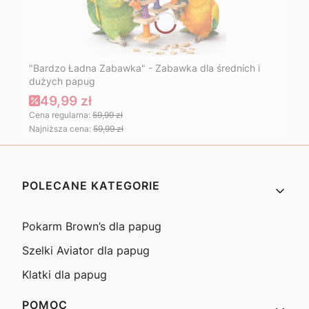
"Bardzo Ładna Zabawka" - Zabawka dla średnich i
dużych papug
49,99 zł
Cena regularna:
59,99 zł
Najniższa cena:
59,99 zł
Linki w stopce
POLECANE KATEGORIE
Pokarm Brown’s dla papug
Szelki Aviator dla papug
Klatki dla papug
POMOC