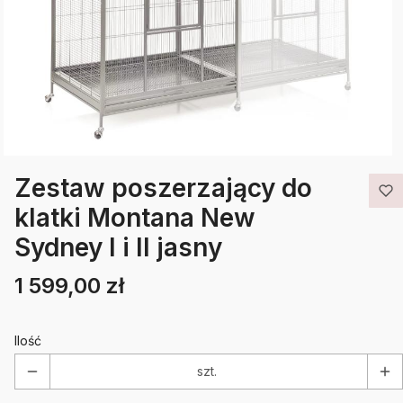
Zestaw poszerzający do
klatki Montana New
Sydney I i II jasny
1 599,00 zł
Cena
Etykiety
Ilość
szt.