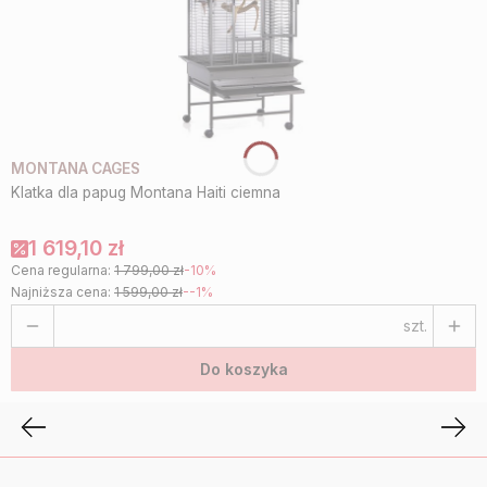
MONTANA CAGES
Klatka dla papug Montana Haiti ciemna
1 619,10 zł
Cena regularna:
1 799,00 zł
-10%
Najniższa cena:
1 599,00 zł
--1%
szt.
Do koszyka