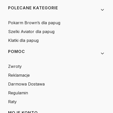
Linki w stopce
POLECANE KATEGORIE
Pokarm Brown’s dla papug
Szelki Aviator dla papug
Klatki dla papug
POMOC
Zwroty
Reklamacje
Darmowa Dostawa
Regulamin
Raty
MOJE KONTO