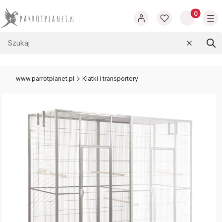
Produkty w
Wyczyść
Szu
www.parrotplanet.pl
Klatki i transportery