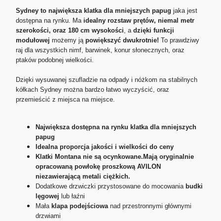
Sydney to największa klatka dla mniejszych papug
jaka jest
dostępna na rynku. Ma
idealny rozstaw prętów, niemal metr
szerokości, oraz 180 cm wysokości
, a
dzięki funkcji
modułowej
możemy ją
powiększyć dwukrotnie!
To prawdziwy
raj dla wszystkich nimf, barwinek, konur słonecznych, oraz
ptaków podobnej wielkości.
Dzięki wysuwanej szufladzie na odpady i nóżkom na stabilnych
kółkach Sydney można bardzo łatwo wyczyścić, oraz
przemieścić z miejsca na miejsce.
Największa dostępna na rynku klatka dla mniejszych
papug
Idealna proporcja jakości i wielkości do ceny
Klatki Montana nie są ocynkowane.Mają oryginalnie
opracowaną powłokę proszkową AVILON
niezawierającą metali ciężkich.
Dodatkowe drzwiczki przystosowane do mocowania
budki
lęgowej
lub łaźni
Mała
klapa podejściowa
nad przestronnymi głównymi
drzwiami