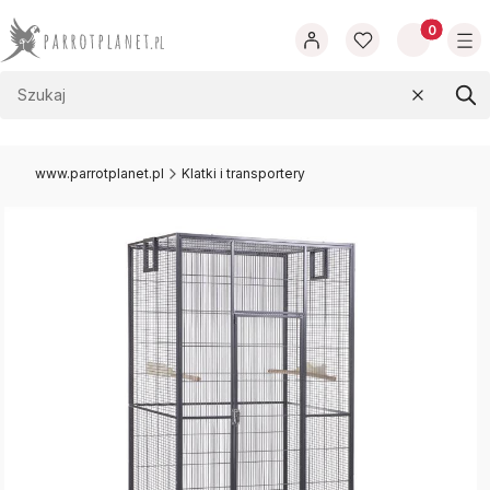
Produkty w
Wyczyść
Szu
www.parrotplanet.pl
Klatki i transportery