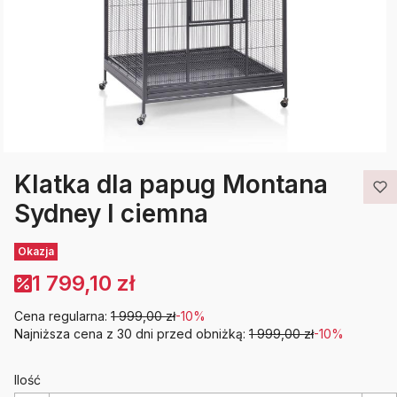
Klatka dla papug Montana
Sydney I ciemna
Etykiety
Okazja
1 799,10 zł
Cena regularna:
1 999,00 zł
-10%
Najniższa cena z 30 dni przed obniżką:
1 999,00 zł
-10%
Ilość