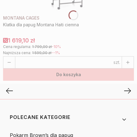
MONTANA CAGES
Klatka dla papug Montana Haiti ciemna
1 619,10 zł
Cena regularna:
1 799,00 zł
-10%
Najniższa cena:
1 599,00 zł
--1%
szt.
Do koszyka
Linki w stopce
POLECANE KATEGORIE
Pokarm Brown’s dla papug