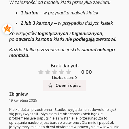
W zależności od modelu klatki przesyłka zawiera:
1 karton
– w przypadku małych klatek
2 lub 3 kartony
– w przypadku dużych klatek
Ze względów
logistycznych i higienicznych
,
po
otwarciu kartonu
klatki
nie podlegają zwrotowi
.
Każda klatka przeznaczona jest do
samodzielnego
montażu
.
Brak danych
0.00
Liczba ocen: 0
Oceń i opisz
Zbigniew
19 kwietnia 2025
Klatka duża i przestronna . Stadko wygląda na zadowolone , już
się przyzwyczaili . Myślałem że obecność kółek będzie
problemem ,ale papugi nie są wstanie jej przesunąć ,za to
sprzątanie naokoło jest bardzo ułatwione . Dla mnie i papużek
jedyny mały minus to drzwi otwierane w prawo , a nie w lewo i nie