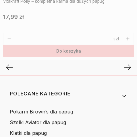
Vitakraft Polly – kompletna karma dla dużych papug
17,99 zł
Cena
szt.
Do koszyka
Linki w stopce
POLECANE KATEGORIE
Pokarm Brown’s dla papug
Szelki Aviator dla papug
Klatki dla papug