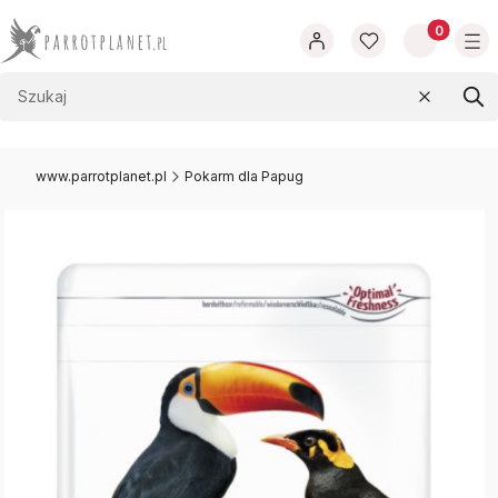
Produkty w
Wyczyść
Szu
www.parrotplanet.pl
Pokarm dla Papug