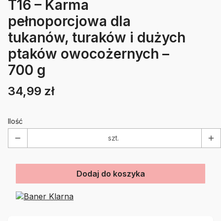
T16 – Karma
pełnoporcjowa dla
tukanów, turaków i dużych
ptaków owocożernych –
700 g
34,99 zł
Cena
Etykiety
Ilość
szt.
Dodaj do koszyka