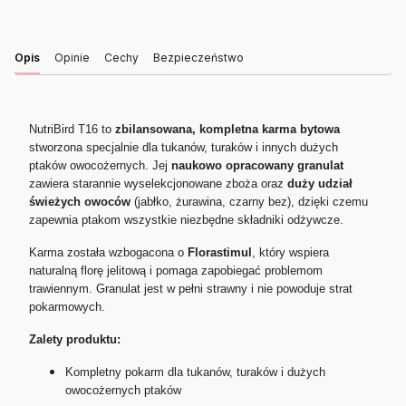
Opis
Opinie
Cechy
Bezpieczeństwo
NutriBird T16 to
zbilansowana, kompletna karma bytowa
stworzona specjalnie dla tukanów, turaków i innych dużych
ptaków owocożernych. Jej
naukowo opracowany granulat
zawiera starannie wyselekcjonowane zboża oraz
duży udział
świeżych owoców
(jabłko, żurawina, czarny bez), dzięki czemu
zapewnia ptakom wszystkie niezbędne składniki odżywcze.
Karma została wzbogacona o
Florastimul
, który wspiera
naturalną florę jelitową i pomaga zapobiegać problemom
trawiennym. Granulat jest w pełni strawny i nie powoduje strat
pokarmowych.
Zalety produktu:
Kompletny pokarm dla tukanów, turaków i dużych
owocożernych ptaków