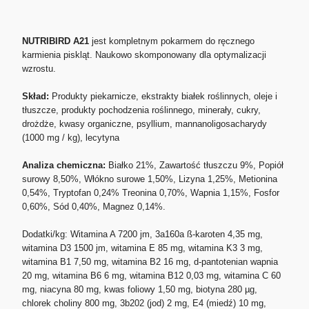
NUTRIBIRD A21
jest kompletnym pokarmem do ręcznego
karmienia piskląt. Naukowo skomponowany dla optymalizacji
wzrostu.
Skład:
Produkty piekarnicze, ekstrakty białek roślinnych, oleje i
tłuszcze, produkty pochodzenia roślinnego, minerały, cukry,
drożdże, kwasy organiczne, psyllium, mannanoligosacharydy
(1000 mg / kg), lecytyna
Analiza chemiczna:
Białko 21%, Zawartość tłuszczu 9%, Popiół
surowy 8,50%, Włókno surowe 1,50%, Lizyna 1,25%, Metionina
0,54%, Tryptofan 0,24% Treonina 0,70%, Wapnia 1,15%, Fosfor
0,60%, Sód 0,40%, Magnez 0,14%.
Dodatki/kg: Witamina A 7200 jm, 3a160a ß-karoten 4,35 mg,
witamina D3 1500 jm, witamina E 85 mg, witamina K3 3 mg,
witamina B1 7,50 mg, witamina B2 16 mg, d-pantotenian wapnia
20 mg, witamina B6 6 mg, witamina B12 0,03 mg, witamina C 60
mg, niacyna 80 mg, kwas foliowy 1,50 mg, biotyna 280 µg,
chlorek choliny 800 mg, 3b202 (jod) 2 mg, E4 (miedź) 10 mg,