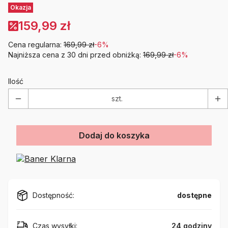
Etykiety
Okazja
159,99 zł
Cena regularna:
169,99 zł
-6%
Najniższa cena z 30 dni przed obniżką:
169,99 zł
-6%
Ilość
szt.
Dodaj do koszyka
Dostępność:
dostępne
Czas wysyłki:
24 godziny