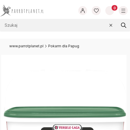
Produkty w
Wyczyść
Szu
www.parrotplanet.pl
Pokarm dla Papug