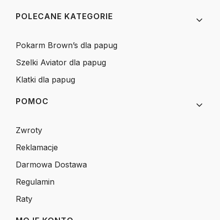
Linki w stopce
POLECANE KATEGORIE
Pokarm Brown’s dla papug
Szelki Aviator dla papug
Klatki dla papug
POMOC
Zwroty
Reklamacje
Darmowa Dostawa
Regulamin
Raty