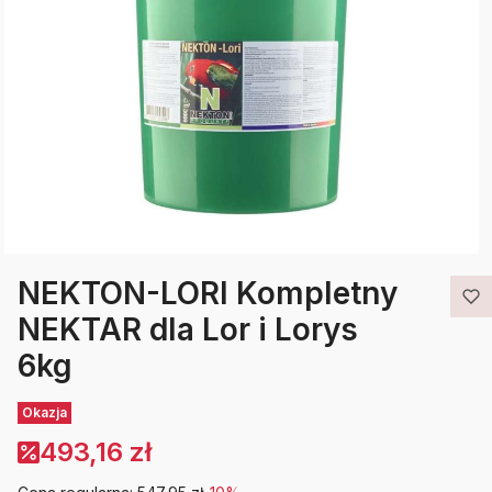
NEKTON-LORI Kompletny
NEKTAR dla Lor i Lorys
6kg
Etykiety
Okazja
493,16 zł