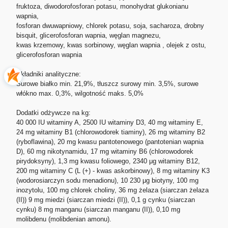
fruktoza, diwodorofosforan potasu, monohydrat glukonianu
wapnia,
fosforan dwuwapniowy, chlorek potasu, soja, sacharoza, drobny
bisquit, glicerofosforan wapnia, węglan magnezu,
kwas krzemowy, kwas sorbinowy, węglan wapnia , olejek z ostu,
glicerofosforan wapnia
Składniki analityczne:
Surowe białko min. 21,9%, tłuszcz surowy min. 3,5%, surowe
włókno max. 0,3%, wilgotność maks. 5,0%
Dodatki odżywcze na kg:
40 000 IU witaminy A, 2500 IU witaminy D3, 40 mg witaminy E,
24 mg witaminy B1 (chlorowodorek tiaminy), 26 mg witaminy B2
(ryboflawina), 20 mg kwasu pantotenowego (pantotenian wapnia
D), 60 mg nikotynamidu, 17 mg witaminy B6 (chlorowodorek
pirydoksyny), 1,3 mg kwasu foliowego, 2340 μg witaminy B12,
200 mg witaminy C (L (+) - kwas askorbinowy), 8 mg witaminy K3
(wodorosiarczyn sodu menadionu), 10 230 μg biotyny, 100 mg
inozytolu, 100 mg chlorek choliny, 36 mg żelaza (siarczan żelaza
(II)) 9 mg miedzi (siarczan miedzi (II)), 0,1 g cynku (siarczan
cynku) 8 mg manganu (siarczan manganu (II)), 0,10 mg
molibdenu (molibdenian amonu).