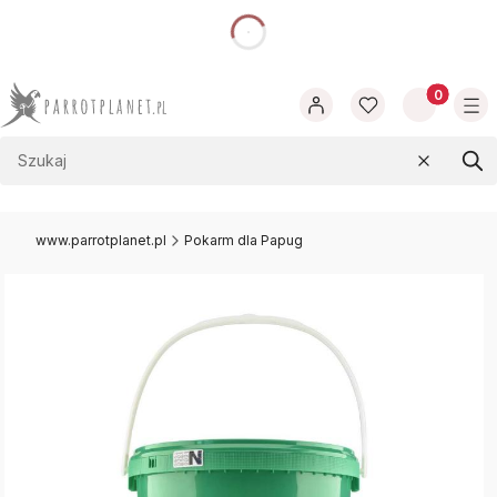
dnia
Produkty w
Wyczyść
Szu
www.parrotplanet.pl
Pokarm dla Papug