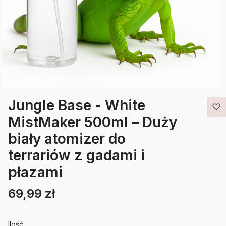
Jungle Base - White
MistMaker 500ml – Duży
biały atomizer do
terrariów z gadami i
płazami
69,99 zł
Cena
Etykiety
Ilość