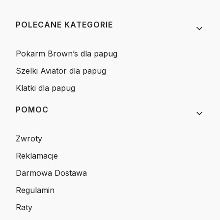
Linki w stopce
POLECANE KATEGORIE
Pokarm Brown’s dla papug
Szelki Aviator dla papug
Klatki dla papug
POMOC
Zwroty
Reklamacje
Darmowa Dostawa
Regulamin
Raty