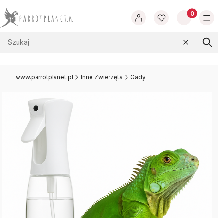
Produkty w
Wyczyść
Szu
www.parrotplanet.pl
Inne Zwierzęta
Gady