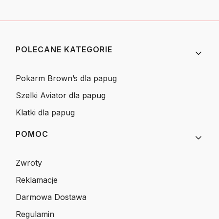
Linki w stopce
POLECANE KATEGORIE
Pokarm Brown’s dla papug
Szelki Aviator dla papug
Klatki dla papug
POMOC
Zwroty
Reklamacje
Darmowa Dostawa
Regulamin