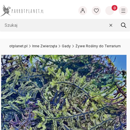
Produkty w
Wyczyść
Szu
.parrotplanet.pl
Inne Zwierzęta
Gady
Żywe Rośliny do Terrarium