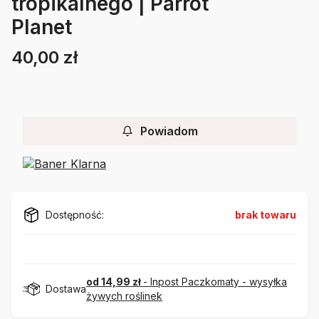
tropikalnego | Parrot
Planet
40,00 zł
Cena
Etykiety
Powiadom
Dostępność:
brak towaru
od 14,99 zł
- Inpost Paczkomaty - wysyłka
Dostawa
żywych roślinek