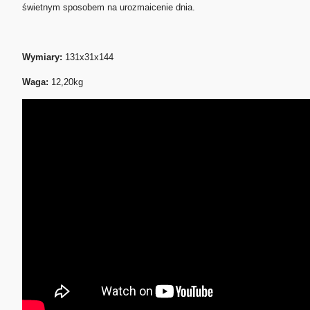
świetnym sposobem na urozmaicenie dnia.
Wymiary:
131x31x144
Waga:
12,20kg