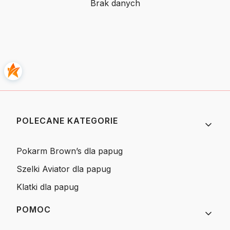
Brak danych
Linki w stopce
POLECANE KATEGORIE
Pokarm Brown’s dla papug
Szelki Aviator dla papug
Klatki dla papug
POMOC