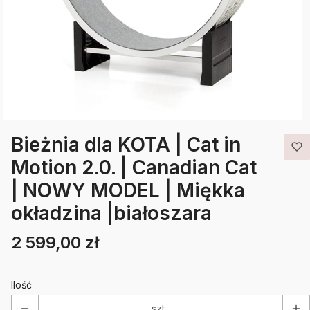
Bieżnia dla KOTA | Cat in
Motion 2.0. | Canadian Cat
| NOWY MODEL | Miękka
okładzina |białoszara
2 599,00 zł
Cena
Etykiety
Ilość
szt.