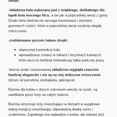
zmian:
-
okładzina koła wykonana jest z miękkiego, delikatnego dla
łapek kota mocnego filcu
, a nie jak w poprzedniej wersji z gumy.
Dzięki temu bieżnia nie wymaga konserwacji i wymiany
gumowych części, które w poprzedniej wersji szybciej ulegały
zniszczeniu.
-
zredukowano poziom hałasu dzięki:
ulepszonej konstrukcji koła
wprowadzeniu zmiany w rolkach i łożyskach kulowych,
które jeszcze bardziej minimalizują hałas podczas pracy
-bieżna dzięki zastosowanej
okładzinie wygląda znacznie
bardziej elegancko i nie są na niej widoczne zniszczenia
(dziury od pazurków, podrapania, pęknięcia)
Bieżnie dla kotów z dużym sukcesem weszły na rynek, są
u
wielbiane przez koty na całym świecie.
Bieżnia utrzymuje koty mieszkające w domach w wyjątkowo
dobrej kondycji umożliwiając odpowiednią dawkę ruchu i
szaleństwa. Z
apobiega ona nadwadze u kotów, ale również jest