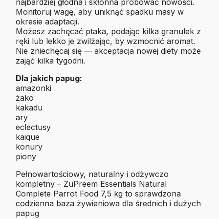
najbardziej głodna i skłonna próbować nowości.
Monitoruj wagę, aby uniknąć spadku masy w
okresie adaptacji.
Możesz zachęcać ptaka, podając kilka granulek z
ręki lub lekko je zwilżając, by wzmocnić aromat.
Nie zniechęcaj się — akceptacja nowej diety może
zająć kilka tygodni.
Dla jakich papug:
amazonki
żako
kakadu
ary
eclectusy
kaique
konury
piony
Pełnowartościowy, naturalny i odżywczo
kompletny – ZuPreem Essentials Natural
Complete Parrot Food 7,5 kg to sprawdzona
codzienna baza żywieniowa dla średnich i dużych
papug