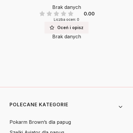
Brak danych
0.00
Liczba ocen: 0
Oceń i opisz
Brak danych
Linki w stopce
POLECANE KATEGORIE
Pokarm Brown’s dla papug
Szelki Aviator dla papug