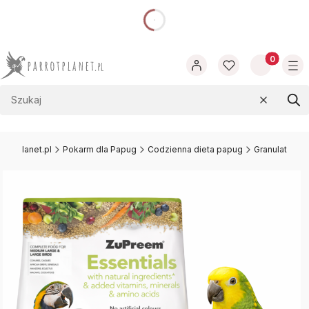
dnia
Produkty w
Wyczyść
Szu
rrotplanet.pl
Pokarm dla Papug
Codzienna dieta papug
Granulat