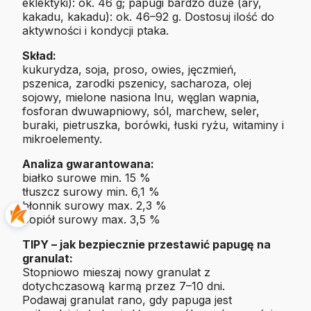
eklektyki): ok. 46 g; papugi bardzo duże (ary,
kakadu, kakadu): ok. 46–92 g. Dostosuj ilość do
aktywności i kondycji ptaka.
Skład:
kukurydza, soja, proso, owies, jęczmień,
pszenica, zarodki pszenicy, sacharoza, olej
sojowy, mielone nasiona lnu, węglan wapnia,
fosforan dwuwapniowy, sól, marchew, seler,
buraki, pietruszka, borówki, łuski ryżu, witaminy i
mikroelementy.
Analiza gwarantowana:
białko surowe min. 15 %
tłuszcz surowy min. 6,1 %
błonnik surowy max. 2,3 %
popiół surowy max. 3,5 %
TIPY – jak bezpiecznie przestawić papugę na
granulat:
Stopniowo mieszaj nowy granulat z
dotychczasową karmą przez 7–10 dni.
Podawaj granulat rano, gdy papuga jest