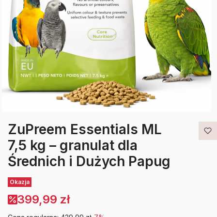
ZuPreem Essentials ML
7,5 kg – granulat dla
Średnich i Dużych Papug
Etykiety
Okazja
399,99 zł