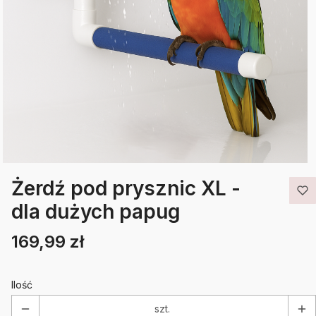
Żerdź pod prysznic XL -
dla dużych papug
169,99 zł
Cena
Etykiety
Ilość
szt.