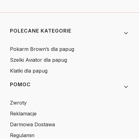
Linki w stopce
POLECANE KATEGORIE
Pokarm Brown’s dla papug
Szelki Aviator dla papug
Klatki dla papug
POMOC
Zwroty
Reklamacje
Darmowa Dostawa
Regulamin