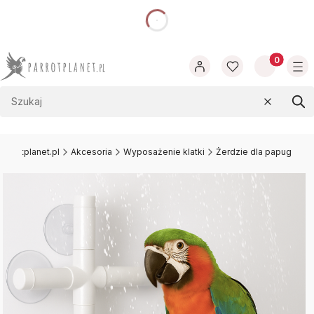
dnia
Produkty w
Wyczyść
Szu
arrotplanet.pl
Akcesoria
Wyposażenie klatki
Żerdzie dla papug