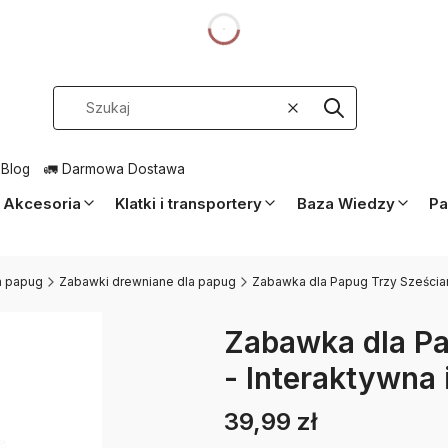
dnia
Wyczyść
Szukaj
 Blog
🚛 Darmowa Dostawa
Akcesoria
Klatki i transportery
Baza Wiedzy
Pa
a papug
Zabawki drewniane dla papug
Zabawka dla Papug Trzy Sześcian
Zabawka dla Pa
- Interaktywna 
39,99 zł
Cena
Etykiety