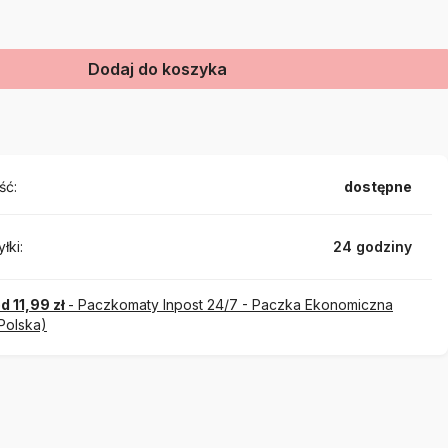
Dodaj do koszyka
ść:
dostępne
łki:
24 godziny
d 11,99 zł
- Paczkomaty Inpost 24/7 - Paczka Ekonomiczna
Polska)