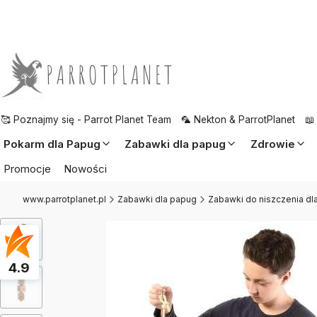
🥰 Poznajmy się - Parrot Planet Team
🦜 Nekton & ParrotPlanet
📖
Pokarm dla Papug
Zabawki dla papug
Zdrowie
Promocje
Nowości
www.parrotplanet.pl
Zabawki dla papug
Zabawki do niszczenia dl
4.9