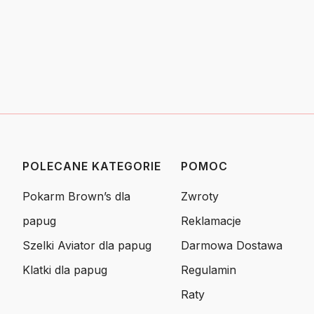
POLECANE KATEGORIE
POMOC
Linki w stopce
Pokarm Brown’s dla
Zwroty
papug
Reklamacje
Szelki Aviator dla papug
Darmowa Dostawa
Klatki dla papug
Regulamin
Raty