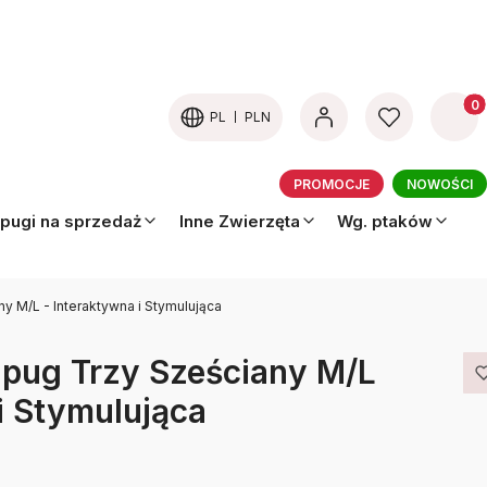
Produk
PL
PLN
PROMOCJE
NOWOŚCI
pugi na sprzedaż
Inne Zwierzęta
Wg. ptaków
y M/L - Interaktywna i Stymulująca
pug Trzy Sześciany M/L
i Stymulująca