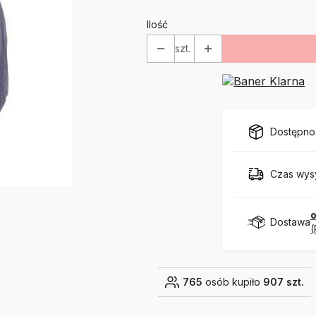
Ilość
szt.
Dostępno
Czas wysy
o
Dostawa
(
765
osób kupiło
907 szt.