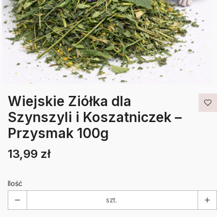
Wiejskie Ziółka dla
Szynszyli i Koszatniczek –
Przysmak 100g
13,99 zł
Cena
Etykiety
Ilość
szt.