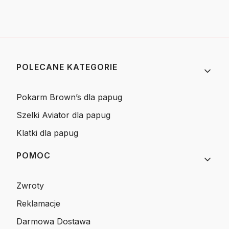
Linki w stopce
POLECANE KATEGORIE
Pokarm Brown’s dla papug
Szelki Aviator dla papug
Klatki dla papug
POMOC
Zwroty
Reklamacje
Darmowa Dostawa