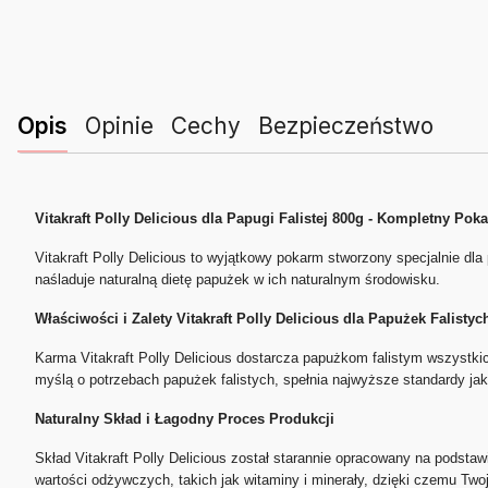
Opis
Opinie
Cechy
Bezpieczeństwo
Vitakraft Polly Delicious dla Papugi Falistej 800g - Kompletny Pok
Vitakraft Polly Delicious to wyjątkowy pokarm stworzony specjalnie dl
naśladuje naturalną dietę papużek w ich naturalnym środowisku.
Właściwości i Zalety Vitakraft Polly Delicious dla Papużek Falistyc
Karma Vitakraft Polly Delicious dostarcza papużkom falistym wszystki
myślą o potrzebach papużek falistych, spełnia najwyższe standardy jako
Naturalny Skład i Łagodny Proces Produkcji
Skład Vitakraft Polly Delicious został starannie opracowany na podst
wartości odżywczych, takich jak witaminy i minerały, dzięki czemu Two