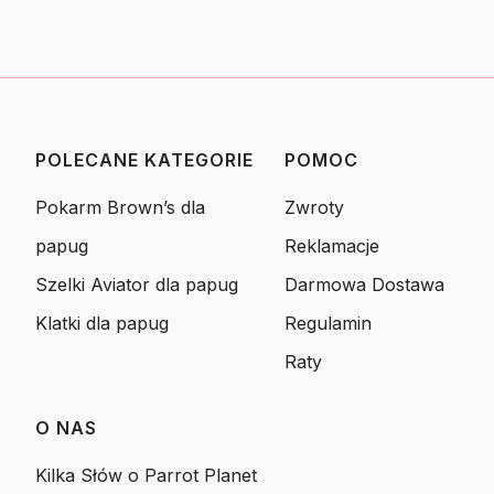
POLECANE KATEGORIE
POMOC
Linki w stopce
Pokarm Brown’s dla
Zwroty
papug
Reklamacje
Szelki Aviator dla papug
Darmowa Dostawa
Klatki dla papug
Regulamin
Raty
O NAS
Kilka Słów o Parrot Planet