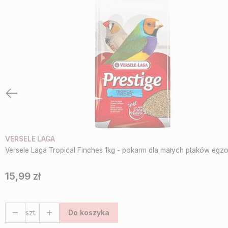
VERSELE LAGA
Versele Laga Tropical Finches 1kg - pokarm dla małych ptaków egz
15,99 zł
Cena
szt.
Do koszyka