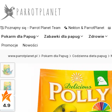
🥰 Poznajmy się - Parrot Planet Team
🦜 Nekton & ParrotPlanet
📖
Pokarm dla Papug
Zabawki dla papug
Zdrowie
Promocje
Nowości
www.parrotplanet.pl
Pokarm dla Papug
Codzienna dieta papug
4.9