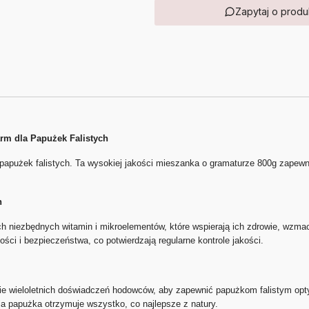
Zapytaj o produ
arm dla Papużek Falistych
a papużek falistych. Ta wysokiej jakości mieszanka o gramaturze 800g zapew
h
ch niezbędnych witamin i mikroelementów, które wspierają ich zdrowie, wzma
ści i bezpieczeństwa, co potwierdzają regularne kontrole jakości.
awie wieloletnich doświadczeń hodowców, aby zapewnić papużkom falistym op
ja papużka otrzymuje wszystko, co najlepsze z natury.