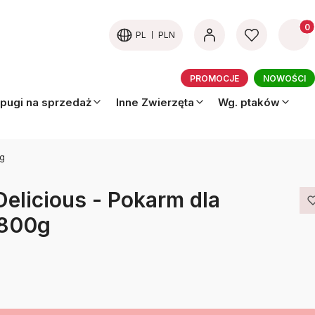
Produk
PL
PLN
PROMOCJE
NOWOŚCI
pugi na sprzedaż
Inne Zwierzęta
Wg. ptaków
0g
 Delicious - Pokarm dla
 800g