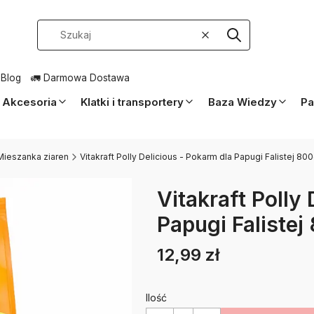
Wyczyść
Szukaj
 Blog
🚛 Darmowa Dostawa
Akcesoria
Klatki i transportery
Baza Wiedzy
Pa
Mieszanka ziaren
Vitakraft Polly Delicious - Pokarm dla Papugi Falistej 80
Vitakraft Polly
Papugi Falistej
12,99 zł
Cena
Etykiety
Ilość