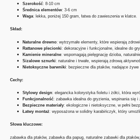
Szerokość
: 8-10 cm
Średnica elementów
: 3-6 cm
Waga
: lekka, poniżej 150 gram, łatwa do zawieszenia w klatce.
Skład:
Naturalne drewno
: wytrzymałe elementy, które wspierają zdrowi
Rattanowe plecionki
: dekoracyjne i funkcjonalne, idealne do gry
Kamienie mineralne
: wspomagają pielęgnację dzioba, naturalnie
Sizalowe sznurki
: naturalne i trwałe, wspierają zdrową aktywno
Nietoksyczne barwniki
: bezpieczne dla ptaków, nadające żywe 
Cechy:
Stylowy design
: elegancka kolorystyka fioletu i żółci, która wyr
Funkcjonalność
: zabawka idealna do gryzienia, wspinania się i
Bezpieczne materiały
: ekologiczne i nietoksyczne, w pełni bez
Łatwy montaż
: wyposażona w solidny karabińczyk, który umożl
Słowa kluczowe:
zabawka dla ptaków, zabawka dla papug, naturalne zabawki dla ptaków, 