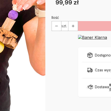
99,99 zł
Cena
Etykiety
Ilość
szt.
Dostępno
Czas wysy
o
Dostawa
(