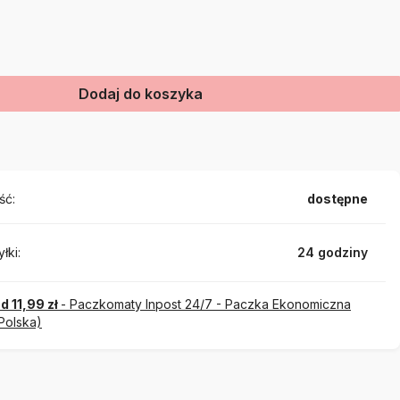
Dodaj do koszyka
ść:
dostępne
łki:
24 godziny
d 11,99 zł
- Paczkomaty Inpost 24/7 - Paczka Ekonomiczna
Polska)