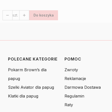
szt.
Do koszyka
POLECANE KATEGORIE
POMOC
Linki w stopce
Pokarm Brown’s dla
Zwroty
papug
Reklamacje
Szelki Aviator dla papug
Darmowa Dostawa
Klatki dla papug
Regulamin
Raty