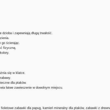
e dzioba i zapewniają długą trwałość.
zienia.
 go ścierając.
ść fizyczną.
kolory.
óżnia się w klatce.
 zabawy.
pieczne dla ptaków.
iwia łatwe zawieszenie w dowolnym miejscu.
fioletowe zabawki dla papug, kamień mineralny dla ptaków, zabawki z drewna