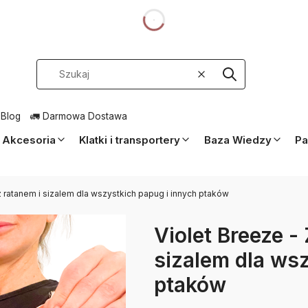
dnia
Wyczyść
Szukaj
 Blog
🚛 Darmowa Dostawa
Akcesoria
Klatki i transportery
Baza Wiedzy
Pa
 ratanem i sizalem dla wszystkich papug i innych ptaków
Violet Breeze -
sizalem dla wsz
ptaków