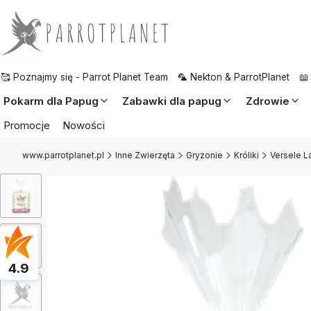
🥰 Poznajmy się - Parrot Planet Team
🦜 Nekton & ParrotPlanet
📖
Pokarm dla Papug
Zabawki dla papug
Zdrowie
Promocje
Nowości
www.parrotplanet.pl
Inne Zwierzęta
Gryzonie
Króliki
Versele L
4.9