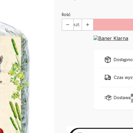
Ilość
szt.
Dostępno
Czas wysy
o
Dostawa
(