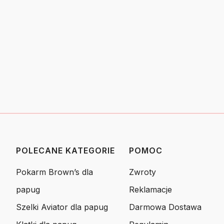
POLECANE KATEGORIE
POMOC
Linki w stopce
Pokarm Brown’s dla
Zwroty
papug
Reklamacje
Szelki Aviator dla papug
Darmowa Dostawa