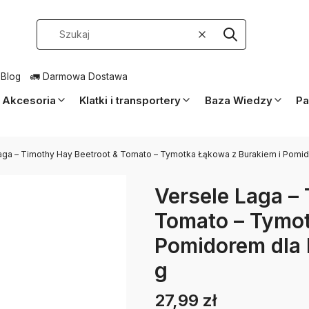
Wyczyść
Szukaj
 Blog
🚛 Darmowa Dostawa
Akcesoria
Klatki i transportery
Baza Wiedzy
Pa
aga – Timothy Hay Beetroot & Tomato – Tymotka Łąkowa z Burakiem i Pomido
Versele Laga –
Tomato – Tymot
Pomidorem dla 
g
27,99 zł
Cena
Etykiety