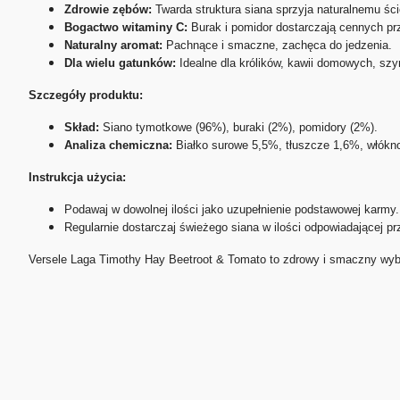
Zdrowie zębów:
Twarda struktura siana sprzyja naturalnemu ści
Bogactwo witaminy C:
Burak i pomidor dostarczają cennych prz
Naturalny aromat:
Pachnące i smaczne, zachęca do jedzenia.
Dla wielu gatunków:
Idealne dla królików, kawii domowych, szyn
Szczegóły produktu:
Skład:
Siano tymotkowe (96%), buraki (2%), pomidory (2%).
Analiza chemiczna:
Białko surowe 5,5%, tłuszcze 1,6%, włókn
Instrukcja użycia:
Podawaj w dowolnej ilości jako uzupełnienie podstawowej karmy.
Regularnie dostarczaj świeżego siana w ilości odpowiadającej prz
Versele Laga Timothy Hay Beetroot & Tomato to zdrowy i smaczny wybór