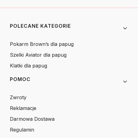
Linki w stopce
POLECANE KATEGORIE
Pokarm Brown’s dla papug
Szelki Aviator dla papug
Klatki dla papug
POMOC
Zwroty
Reklamacje
Darmowa Dostawa
Regulamin