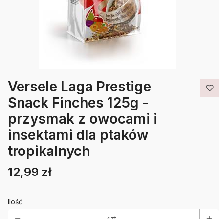
Versele Laga Prestige
Snack Finches 125g -
przysmak z owocami i
insektami dla ptaków
tropikalnych
12,99 zł
Cena
Etykiety
Ilość
szt.