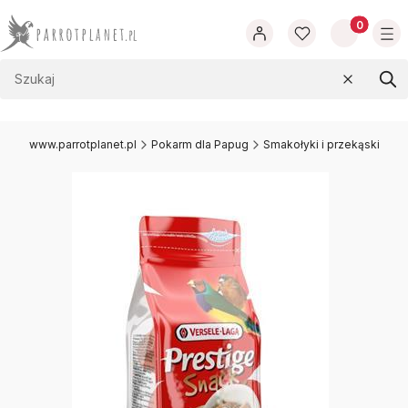
Produkty w
Wyczyść
Szu
www.parrotplanet.pl
Pokarm dla Papug
Smakołyki i przekąski dla