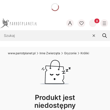
dnia
Produkty w
Wyczyść
Szu
www.parrotplanet.pl
Inne Zwierzęta
Gryzonie
Króliki
Produkt jest
niedostępny