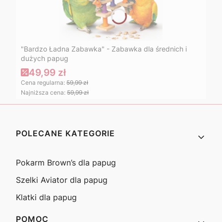
"Bardzo Ładna Zabawka" - Zabawka dla średnich i
dużych papug
49,99 zł
Cena regularna:
59,99 zł
Najniższa cena:
59,99 zł
Linki w stopce
POLECANE KATEGORIE
Pokarm Brown’s dla papug
Szelki Aviator dla papug
Klatki dla papug
POMOC