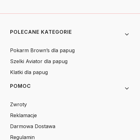
Linki w stopce
POLECANE KATEGORIE
Pokarm Brown’s dla papug
Szelki Aviator dla papug
Klatki dla papug
POMOC
Zwroty
Reklamacje
Darmowa Dostawa
Regulamin