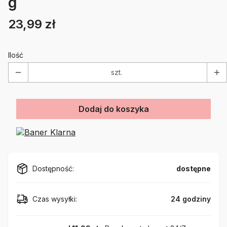
g
23,99 zł
Cena
Etykiety
Ilość
szt.
Dodaj do koszyka
Dostępność:
dostępne
Czas wysyłki:
24 godziny