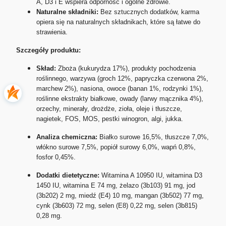
A, D3 i E wspiera odporność i ogólne zdrowie.
Naturalne składniki:
Bez sztucznych dodatków, karma
opiera się na naturalnych składnikach, które są łatwe do
strawienia.
Szczegóły produktu:
Skład:
Zboża (kukurydza 17%), produkty pochodzenia
roślinnego, warzywa (groch 12%, papryczka czerwona 2%,
marchew 2%), nasiona, owoce (banan 1%, rodzynki 1%),
roślinne ekstrakty białkowe, owady (larwy mącznika 4%),
orzechy, minerały, drożdże, zioła, oleje i tłuszcze,
nagietek, FOS, MOS, pestki winogron, algi, jukka.
Analiza chemiczna:
Białko surowe 16,5%, tłuszcze 7,0%,
włókno surowe 7,5%, popiół surowy 6,0%, wapń 0,8%,
fosfor 0,45%.
Dodatki dietetyczne:
Witamina A 10950 IU, witamina D3
1450 IU, witamina E 74 mg, żelazo (3b103) 91 mg, jod
(3b202) 2 mg, miedź (E4) 10 mg, mangan (3b502) 77 mg,
cynk (3b603) 72 mg, selen (E8) 0,22 mg, selen (3b815)
0,28 mg.