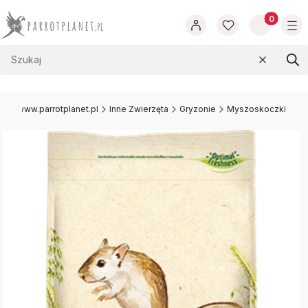
Produkty w
Wyczyść
Szu
www.parrotplanet.pl
Inne Zwierzęta
Gryzonie
Myszoskoczki