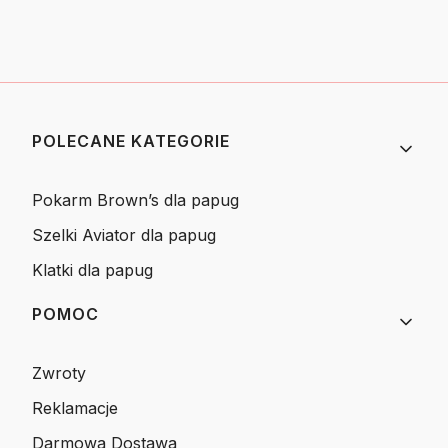
Linki w stopce
POLECANE KATEGORIE
Pokarm Brown’s dla papug
Szelki Aviator dla papug
Klatki dla papug
POMOC
Zwroty
Reklamacje
Darmowa Dostawa