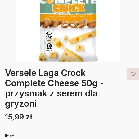
Versele Laga Crock
Complete Cheese 50g -
przysmak z serem dla
gryzoni
15,99 zł
Cena
Etykiety
Ilość