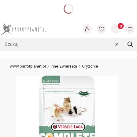
dnia
Produkty w
Wyczyść
Szu
www.parrotplanet.pl
Inne Zwierzęta
Gryzonie