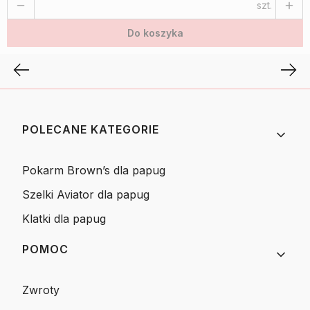
szt.
Do koszyka
Linki w stopce
POLECANE KATEGORIE
Pokarm Brown’s dla papug
Szelki Aviator dla papug
Klatki dla papug
POMOC
Zwroty