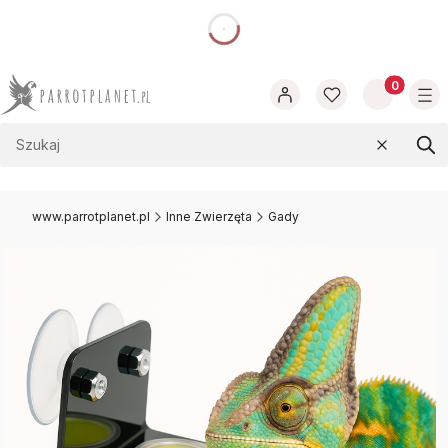
dnia
Produkty w
Wyczyść
Szu
www.parrotplanet.pl
Inne Zwierzęta
Gady