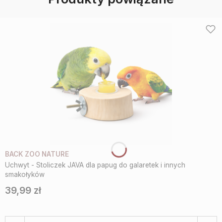
BACK ZOO NATURE
Uchwyt - Stoliczek JAVA dla papug do galaretek i innych
smakołyków
39,99 zł
Cena