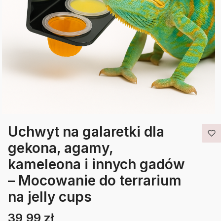
Uchwyt na galaretki dla
gekona, agamy,
kameleona i innych gadów
– Mocowanie do terrarium
na jelly cups
39,99 zł
Cena
Etykiety