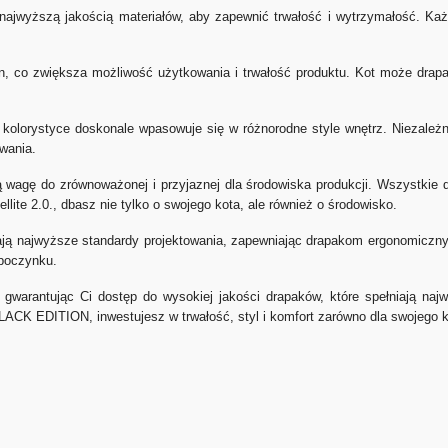
z najwyższą jakością materiałów, aby zapewnić trwałość i wytrzymałość. Ka
on, co zwiększa możliwość użytkowania i trwałość produktu. Kot może drapa
olorystyce doskonale wpasowuje się w różnorodne style wnętrz. Niezależ
owania.
agę do zrównoważonej i przyjaznej dla środowiska produkcji. Wszystkie dra
llite 2.0., dbasz nie tylko o swojego kota, ale również o środowisko.
ą najwyższe standardy projektowania, zapewniając drapakom ergonomiczny ks
dpoczynku.
warantując Ci dostęp do wysokiej jakości drapaków, które spełniają najw
BLACK EDITION, inwestujesz w trwałość, styl i komfort zarówno dla swojego ko