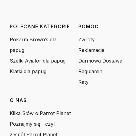
POLECANE KATEGORIE
POMOC
Linki w stopce
Pokarm Brown’s dla
Zwroty
papug
Reklamacje
Szelki Aviator dla papug
Darmowa Dostawa
Klatki dla papug
Regulamin
Raty
O NAS
Kilka Słów o Parrot Planet
Poznajmy się - czyli
zespół Parrot Planet