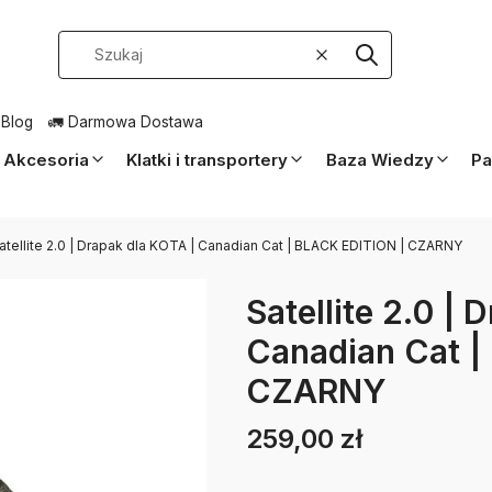
Wyczyść
Szukaj
 Blog
🚛 Darmowa Dostawa
Akcesoria
Klatki i transportery
Baza Wiedzy
Pa
atellite 2.0 | Drapak dla KOTA | Canadian Cat | BLACK EDITION | CZARNY
Satellite 2.0 | 
Canadian Cat |
CZARNY
259,00 zł
Cena
Etykiety