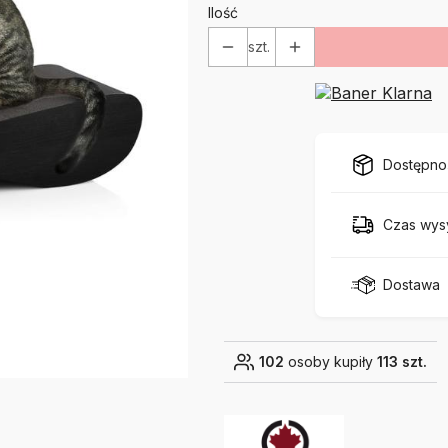
Ilość
szt.
Dostępno
Czas wysy
Dostawa
102
osoby kupiły
113 szt.