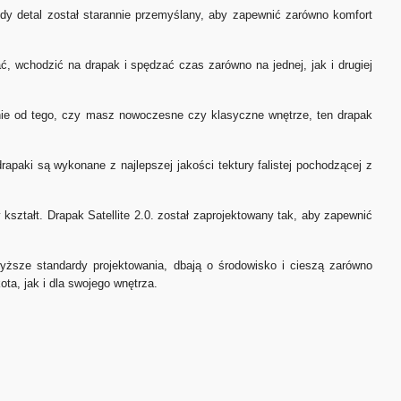
żdy detal został starannie przemyślany, aby zapewnić zarówno komfort
ć, wchodzić na drapak i spędzać czas zarówno na jednej, jak i drugiej
nie od tego, czy masz nowoczesne czy klasyczne wnętrze, ten drapak
paki są wykonane z najlepszej jakości tektury falistej pochodzącej z
ztałt. Drapak Satellite 2.0. został zaprojektowany tak, aby zapewnić
yższe standardy projektowania, dbają o środowisko i cieszą zarówno
ta, jak i dla swojego wnętrza.