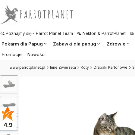
🥰 Poznajmy się - Parrot Planet Team
🦜 Nekton & ParrotPlanet
📖
Pokarm dla Papug
Zabawki dla papug
Zdrowie
Promocje
Nowości
www.parrotplanet.pl
Inne Zwierzęta
Koty
Drapaki Kartonowe
S
4.9