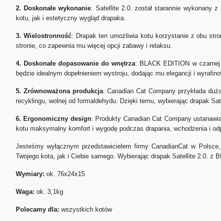
2. Doskonałe wykonanie
: Satellite 2.0. został starannie wykonany 
kotu, jak i estetyczny wygląd drapaka.
3. Wielostronność
: Drapak ten umożliwia kotu korzystanie z obu str
stronie, co zapewnia mu więcej opcji zabawy i relaksu.
4. Doskonałe dopasowanie do wnętrza
: BLACK EDITION w czarnej k
będzie idealnym dopełnieniem wystroju, dodając mu elegancji i wyrafin
5. Zrównoważona produkcja
: Canadian Cat Company przykłada dużą w
recyklingu, wolnej od formaldehydu. Dzięki temu, wybierając drapak Sate
6. Ergonomiczny design
: Produkty Canadian Cat Company ustanawiaj
kotu maksymalny komfort i wygodę podczas drapania, wchodzenia i o
Jesteśmy wyłącznym przedstawicielem firmy CanadianCat w Polsce, g
Twojego kota, jak i Ciebie samego. Wybierając drapak Satellite 2.0. z 
Wymiary:
ok. 76x24x15
Waga:
ok. 3,1kg
Polecamy dla:
wszystkich kotów