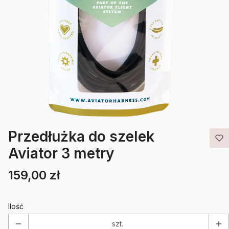
Przedłużka do szelek
Aviator 3 metry
159,00 zł
Cena
Etykiety
Ilość
szt.