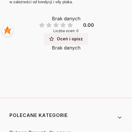
w zależności od kondycji i siły ptaka.
Brak danych
0.00
Liczba ocen: 0
Oceń i opisz
Brak danych
Linki w stopce
POLECANE KATEGORIE