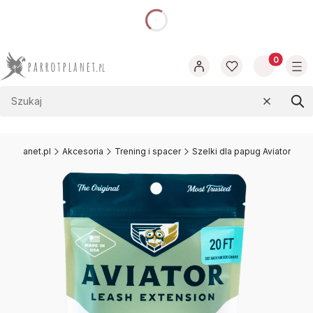
dnia
Produkty w
Wyczyść
Szu
rotplanet.pl
Akcesoria
Trening i spacer
Szelki dla papug Aviator