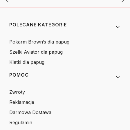
Linki w stopce
POLECANE KATEGORIE
Pokarm Brown’s dla papug
Szelki Aviator dla papug
Klatki dla papug
POMOC
Zwroty
Reklamacje
Darmowa Dostawa
Regulamin