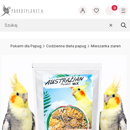
Produkty w
Wyczyść
Szu
t.pl
Pokarm dla Papug
Codzienna dieta papug
Mieszanka ziaren