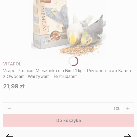
VITAPOL
Vitapol Premium Mieszanka dla Nimf 1 kg – Pełnoporcjowa Karma
z Owocami, Warzywami i Ekstrudatem
21,99 zł
Cena
szt.
Do koszyka