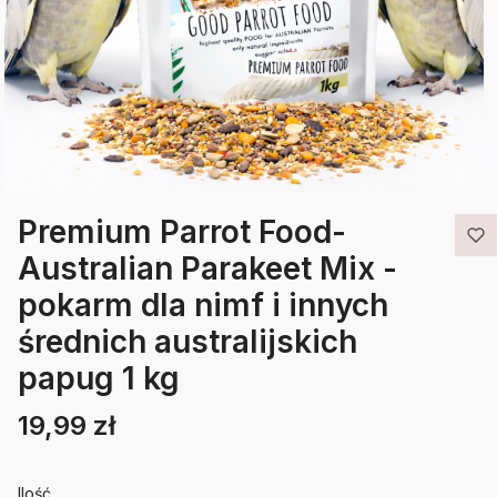
Premium Parrot Food-
Australian Parakeet Mix -
pokarm dla nimf i innych
średnich australijskich
papug 1 kg
19,99 zł
Cena
Etykiety
Ilość