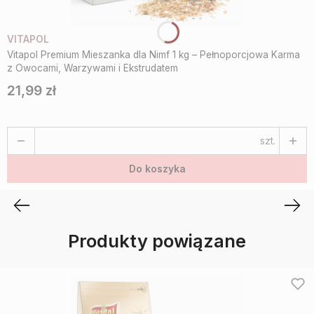
VITAPOL
Vitapol Premium Mieszanka dla Nimf 1 kg – Pełnoporcjowa Karma
z Owocami, Warzywami i Ekstrudatem
21,99 zł
Cena
szt.
Do koszyka
Produkty powiązane