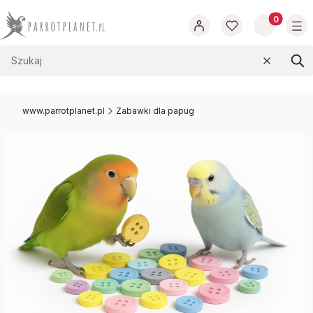
Produkty w
Wyczyść
Szu
www.parrotplanet.pl
Zabawki dla papug