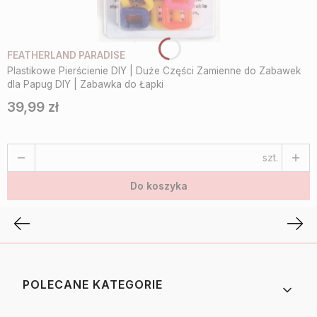
FEATHERLAND PARADISE
Plastikowe Pierścienie DIY | Duże Części Zamienne do Zabawek
dla Papug DIY | Zabawka do Łapki
39,99 zł
Cena
szt.
Do koszyka
Linki w stopce
POLECANE KATEGORIE