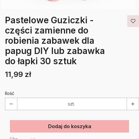
Pastelowe Guziczki -
części zamienne do
robienia zabawek dla
papug DIY lub zabawka
do łapki 30 sztuk
11,99 zł
Cena
Etykiety
Ilość
szt.
Dodaj do koszyka