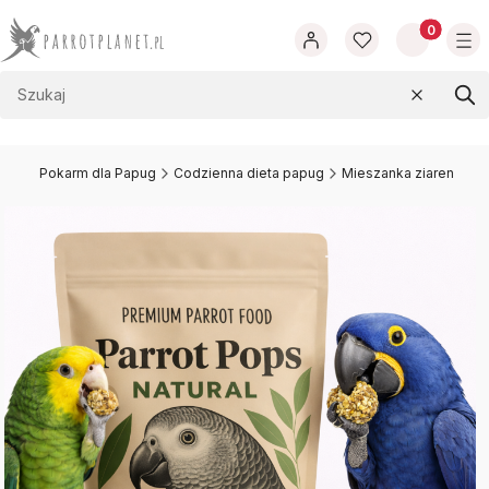
Produkty w
Wyczyść
Szu
t.pl
Pokarm dla Papug
Codzienna dieta papug
Mieszanka ziaren