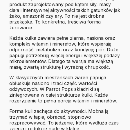
produkt zaprojektowany pod kątem siły, masy
ciała i intensywnej aktywności takich gatunków jak
żako, amazonki czy ary. To nie jest drobna
przekąska. To konkretna, treściwa forma
żerowania.
Każda kulka zawiera pełne ziarna, nasiona oraz
kompleks witamin i minerałów, które wspierają
odporność, metabolizm oraz kondycję piór. Duże
papugi potrzebują więcej energii i większej podaży
mikroelementów. Dlatego ta wersja ma większą
masę, zwartą strukturę i wyraźną chrupkość.
W klasycznych mieszankach ziaren papuga
obłuskuje nasiono i traci część wartości
odżywczych. W Parrot Pops składniki są
zintegrowane w całej strukturze kulki. Każde
rozgryzienie to pełna porcja witamin i minerałów.
Forma kuli zachęca do aktywności. Można ją
trzymać w łapie, obracać, stopniowo
rozpracowywać. To jedzenie, które wydłuża czas
zajęcia i redukuje nudę w klatce.