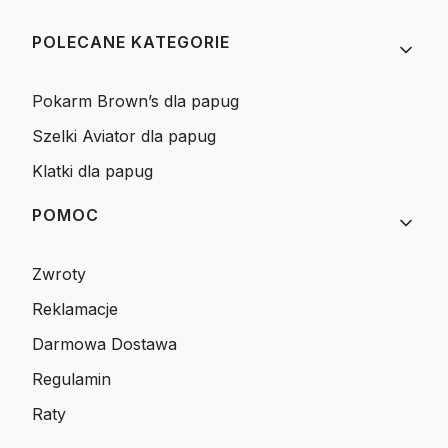
Linki w stopce
POLECANE KATEGORIE
Pokarm Brown’s dla papug
Szelki Aviator dla papug
Klatki dla papug
POMOC
Zwroty
Reklamacje
Darmowa Dostawa
Regulamin
Raty