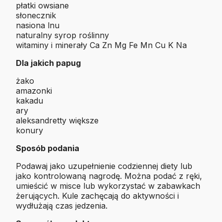
płatki owsiane
słonecznik
nasiona lnu
naturalny syrop roślinny
witaminy i minerały Ca Zn Mg Fe Mn Cu K Na
Dla jakich papug
żako
amazonki
kakadu
ary
aleksandretty większe
konury
Sposób podania
Podawaj jako uzupełnienie codziennej diety lub
jako kontrolowaną nagrodę. Można podać z ręki,
umieścić w misce lub wykorzystać w zabawkach
żerujących. Kule zachęcają do aktywności i
wydłużają czas jedzenia.