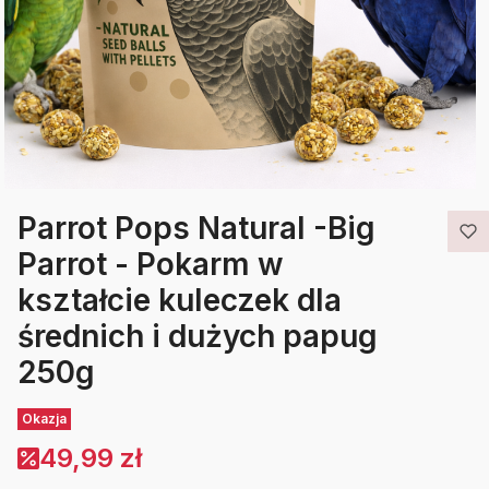
Parrot Pops Natural -Big
Parrot - Pokarm w
kształcie kuleczek dla
średnich i dużych papug
250g
Etykiety
Okazja
49,99 zł