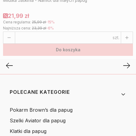
Milutka Jaskinia - Namiot dla małych papug
21,99 zł
Cena regularna:
25,99 zł
-15%
Najniższa cena:
23,39 zł
-6%
szt.
Do koszyka
Linki w stopce
POLECANE KATEGORIE
Pokarm Brown’s dla papug
Szelki Aviator dla papug
Klatki dla papug