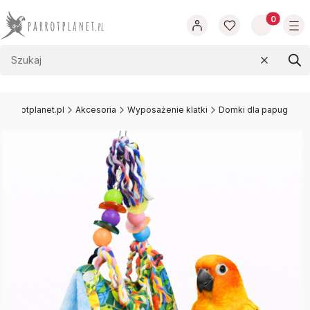
Produkty w
Wyczyść
Szu
parrotplanet.pl
Akcesoria
Wyposażenie klatki
Domki dla papug