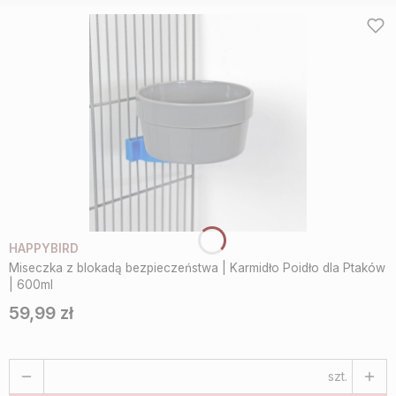
HAPPYBIRD
Miseczka z blokadą bezpieczeństwa | Karmidło Poidło dla Ptaków
| 600ml
59,99 zł
Cena
szt.