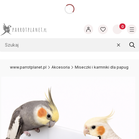
dnia
Produkty w
Wyczyść
Szu
www.parrotplanet.pl
Akcesoria
Miseczki i karmniki dla papug