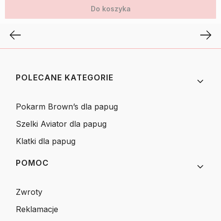
Do koszyka
Linki w stopce
POLECANE KATEGORIE
Pokarm Brown’s dla papug
Szelki Aviator dla papug
Klatki dla papug
POMOC
Zwroty
Reklamacje