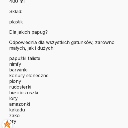
400 ml
Skład:
plastik
Dla jakich papug?
Odpowiednia dla wszystkich gatunków, zarówno
małych, jak i dużych:
papużki faliste
nimfy
barwinki
konury słoneczne
piony
rudosterki
białobrzuszki
lory
amazonki
kakadu
żako
ary