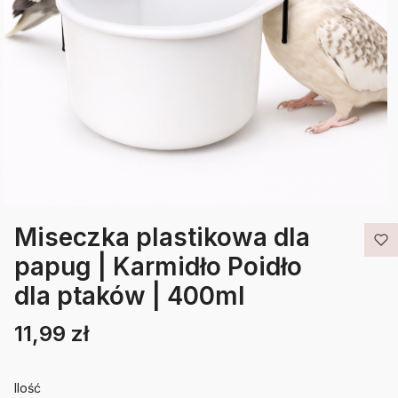
Miseczka plastikowa dla
papug | Karmidło Poidło
dla ptaków | 400ml
11,99 zł
Cena
Etykiety
Ilość