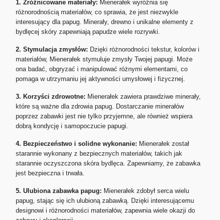
1. Zróżnicowane materiały:
Mienerałek wyróżnia się
różnorodnością materiałów, co sprawia, że jest niezwykle
interesujący dla papug. Minerały, drewno i unikalne elementy z
bydlęcej skóry zapewniają papudze wiele rozrywki.
2. Stymulacja zmysłów:
Dzięki różnorodności tekstur, kolorów i
materiałów, Mienerałek stymuluje zmysły Twojej papugi. Może
ona badać, obgryzać i manipulować różnymi elementami, co
pomaga w utrzymaniu jej aktywności umysłowej i fizycznej.
3. Korzyści zdrowotne:
Mienerałek zawiera prawdziwe minerały,
które są ważne dla zdrowia papug. Dostarczanie minerałów
poprzez zabawki jest nie tylko przyjemne, ale również wspiera
dobrą kondycję i samopoczucie papugi.
4. Bezpieczeństwo i solidne wykonanie:
Mienerałek został
starannie wykonany z bezpiecznych materiałów, takich jak
starannie oczyszczona skóra bydlęca. Zapewniamy, że zabawka
jest bezpieczna i trwała.
5. Ulubiona zabawka papug:
Mienerałek zdobył serca wielu
papug, stając się ich ulubioną zabawką. Dzięki interesującemu
designowi i różnorodności materiałów, zapewnia wiele okazji do