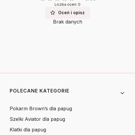
Liczba ocen: 0
Oceń i opisz
Brak danych
Linki w stopce
POLECANE KATEGORIE
Pokarm Brown’s dla papug
Szelki Aviator dla papug
Klatki dla papug