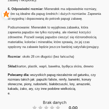
zabawy i eksploracji.
6. Odpowiedni rozmiar:
Mienerałek ma odpowiednie rozmiary,
które są idealne dla papug średnich i dużych rozmiarów. Zapewnia
to wygodną i dopasowaną do potrzeb papugi zabawę.
Podsumowanie: Mienerałek to wyjątkowa zabawka, która
zapewnia papudze nie tylko rozrywkę, ale również korzyści
zdrowotne. Pozwól swojej papudze cieszyć się różnorodnością
materiałów, kolorów i minerałów, które sprawią, że jej czas
spędzony na zabawie będzie jeszcze bardziej satysfakcjonujący.
Rozmiar
: około 28 cm długości (bez łańcucha)
Skład:
karton, plastik, wapń, bawełna, bydlęca skóra, drewno
Polecamy dla:
wszystkich papug niezależnie od gatunku, czy
rozmiaru takich jak: papużki faliste, nimfy, barwinki, konury
słoneczne, piony, rudosterki, białobrzuszki, lory, amazonki,
kakadu, żako, ary, czy inne podobne wielkością.
e.
Brak danych
0.00