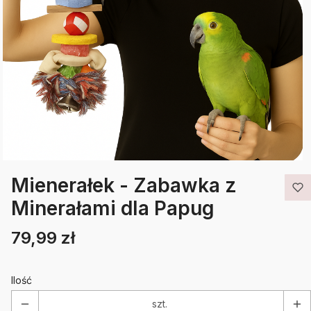
Mienerałek - Zabawka z
Minerałami dla Papug
79,99 zł
Cena
Etykiety
Ilość
szt.