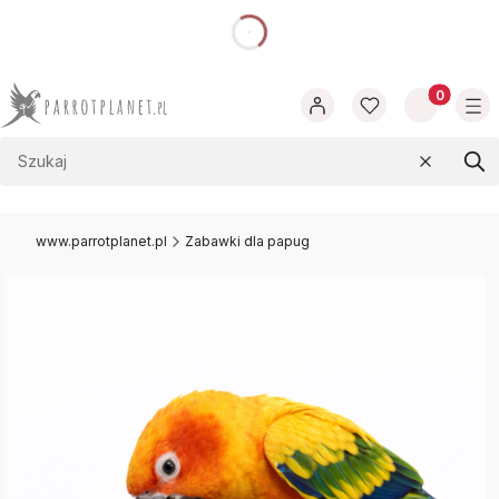
dnia
Produkty w
Wyczyść
Szu
www.parrotplanet.pl
Zabawki dla papug