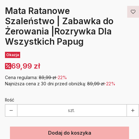
Mata Ratanowe
Szaleństwo | Zabawka do
Żerowania |Rozrywka Dla
Wszystkich Papug
Etykiety
Okazja
69,99 zł
Cena regularna:
89,99 zł
-22%
Najniższa cena z 30 dni przed obniżką:
89,99 zł
-22%
Ilość
szt.
Dodaj do koszyka