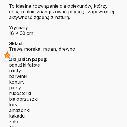
To idealne rozwiązanie dla opiekunów, którzy
chcą realnie zaangażować papugę i zapewnić jej
aktywność zgodną z naturą.
Wymiary:
18 x 30 cm
Skład:
Trawa morska, rattan, drewno
Dla jakich papug:
papużki faliste
nimfy
barwinki
konury
piony
rudosterki
białobrzuszki
lory
amazonki
kakadu
żako