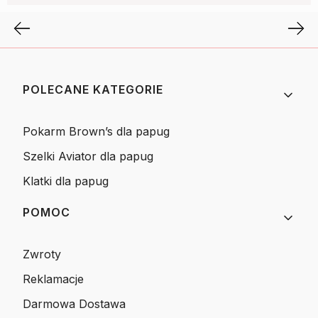
Linki w stopce
POLECANE KATEGORIE
Pokarm Brown’s dla papug
Szelki Aviator dla papug
Klatki dla papug
POMOC
Zwroty
Reklamacje
Darmowa Dostawa